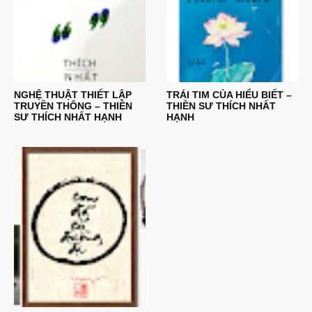
NGHỆ THUẬT THIẾT LẬP
TRÁI TIM CỦA HIỂU BIẾT –
TRUYỀN THÔNG – THIỀN
THIỀN SƯ THÍCH NHẤT
SƯ THÍCH NHẤT HẠNH
HẠNH