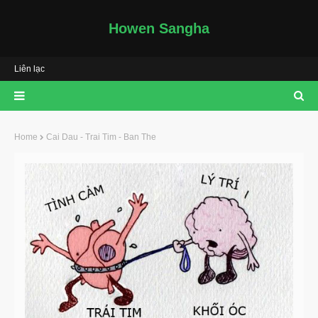
Howen Sangha
Liên lạc
Home
Cai Dau - Trai Tim - Ban The