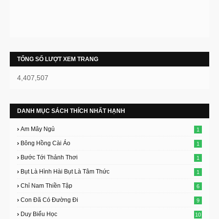
TỔNG SỐ LƯỢT XEM TRANG
4,407,507
DANH MỤC SÁCH THÍCH NHẤT HẠNH
Am Mây Ngủ
1
Bông Hồng Cài Áo
1
Bước Tới Thảnh Thơi
1
Bụt Là Hình Hài Bụt Là Tâm Thức
1
Chỉ Nam Thiền Tập
6
Con Đã Có Đường Đi
9
Duy Biểu Học
10