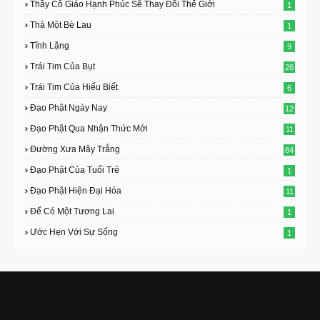
Thầy Cô Giáo Hạnh Phúc Sẽ Thay Đổi Thế Giới
1
Thả Một Bè Lau
1
Tĩnh Lặng
9
Trái Tim Của Bụt
26
Trái Tim Của Hiểu Biết
6
Đạo Phật Ngày Nay
12
Đạo Phật Qua Nhận Thức Mới
11
Đường Xưa Mây Trắng
84
Đạo Phật Của Tuổi Trẻ
1
Đạo Phật Hiện Đại Hóa
11
Để Có Một Tương Lai
1
Ước Hẹn Với Sự Sống
1