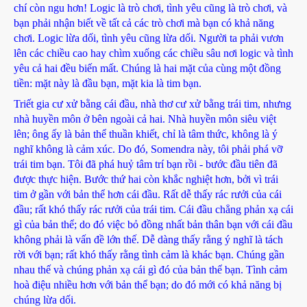
chí còn ngu hơn! Logic là trò chơi, tình yêu cũng là trò chơi, và
bạn phải nhận biết về tất cả các trò chơi mà bạn có khả năng
chơi. Logic lừa dối, tình yêu cũng lừa dối. Người ta phải vươn
lên các chiều cao hay chìm xuống các chiều sâu nơi logic và tình
yêu cả hai đều biến mất. Chúng là hai mặt của cùng một đồng
tiền: mặt này là đầu bạn, mặt kia là tim bạn.
Triết gia cư xử bằng cái đầu, nhà thơ cư xử bằng trái tim, nhưng
nhà huyền môn ở bên ngoài cả hai. Nhà huyền môn siêu việt
lên; ông ấy là bản thể thuần khiết, chỉ là tâm thức, không là ý
nghĩ không là cảm xúc. Do đó, Somendra này, tôi phải phá vỡ
trái tim bạn. Tôi đã phá huỷ tâm trí bạn rồi - bước đầu tiên đã
được thực hiện. Bước thứ hai còn khắc nghiệt hơn, bởi vì trái
tim ở gần với bản thể hơn cái đầu. Rất dễ thấy rác rưởi của cái
đầu; rất khó thấy rác rưởi của trái tim. Cái đầu chẳng phản xạ cái
gì của bản thể; do đó việc bỏ đồng nhất bản thân bạn với cái đầu
không phải là vấn đề lớn thế. Dễ dàng thấy rằng ý nghĩ là tách
rời với bạn; rất khó thấy rằng tình cảm là khác bạn. Chúng gần
nhau thế và chúng phản xạ cái gì đó của bản thể bạn. Tình cảm
hoà điệu nhiều hơn với bản thể bạn; do đó mới có khả năng bị
chúng lừa dối.