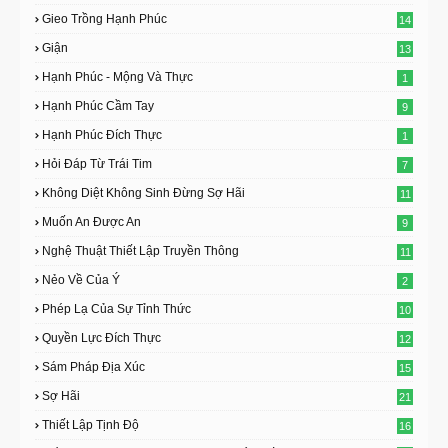
Gieo Trồng Hạnh Phúc
14
Giận
13
Hạnh Phúc - Mộng Và Thực
1
Hạnh Phúc Cầm Tay
9
Hạnh Phúc Đích Thực
1
Hỏi Đáp Từ Trái Tim
7
Không Diệt Không Sinh Đừng Sợ Hãi
11
Muốn An Được An
9
Nghệ Thuật Thiết Lập Truyền Thông
11
Nẻo Về Của Ý
2
Phép Lạ Của Sự Tỉnh Thức
10
Quyền Lực Đích Thực
12
Sám Pháp Địa Xúc
15
Sợ Hãi
21
Thiết Lập Tịnh Độ
16