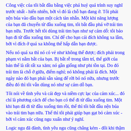
Công việc của tôi bắt đầu bằng việc phá huỷ quá trình suy nghĩ
trước nhất - hiển nhiên, bởi vì đó là chỗ bạn đang ở. Tôi phải
nện búa vào đầu bạn một cách tàn nhẫn. Một khi năng lượng
của bạn đã chuyển từ đầu xuống tim, tôi bắt đầu phá vỡ trái tim
bạn nữa. Trước hết tôi dùng trái tim bạn như sự cám dỗ: tôi bảo
bạn đi từ đầu xuống tim. Chỉ để cho bạn cái đích không xa lắm,
bởi vì đích ở quá xa không thể hấp dẫn bạn được.
Nếu nó quá xa thì nó có vẻ như không thể được; đích phải trong
phạm vi nắm bắt của bạn. Bị bắt rễ trong tâm trí, thế giới của
bản thể là rất rất xa xăm; nó gần giống như phi tồn tại. Do đó
trái tim là chỗ ở giữa, điểm nghỉ; nó không phải là đích. Một
ngày nào đó bạn phải sẵn sàng để rời bỏ nó nữa, nhưng trước
điều đó thì tôi vẫn dùng nó như sự cám dỗ bạn.
Tôi nói về tình yêu và cái đẹp và niềm cực lạc của cảm xúc... đó
chỉ là phương cách để cho bạn có thể đi từ đầu xuống tim. Một
khi bạn đã đi từ đầu xuống tim rồi, thế thì tôi bắt đầu nện búa
vào trái tim bạn nữa. Thế thì tôi phải giúp bạn gạt bỏ cảm xúc -
bởi vì cảm xúc cũng ngu xuẩn như ý nghĩ.
Logic ngu đã đành, tình yêu ngu cũng chẳng kém - đôi khi thậm