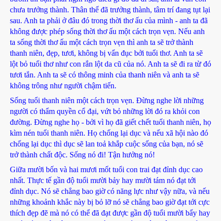
chưa trưởng thành. Thân thể đã trưởng thành, tâm trí đang tụt lại
sau. Anh ta phải ở đâu đó trong thời thơ ấu của mình - anh ta đã
không được phép sống thời thơ ấu một cách trọn vẹn. Nếu anh
ta sống thời thơ ấu một cách trọn vẹn thì anh ta sẽ trở thành
thanh niên, đẹp, tươi, không bị vẩn đục bởi tuổi thơ. Anh ta sẽ
lột bỏ tuổi thơ như con rắn lột da cũ của nó. Anh ta sẽ đi ra từ đó
tươi tắn. Anh ta sẽ có thông minh của thanh niên và anh ta sẽ
không trông như người chậm tiến.
Sống tuổi thanh niên một cách trọn vẹn. Đừng nghe lời những
người có thẩm quyền cổ đại, vứt bỏ những lời đó ra khỏi con
đường. Đừng nghe họ - bởi vì họ đã giết chết tuổi thanh niên, họ
kìm nén tuổi thanh niên. Họ chống lại dục và nếu xã hội nào đó
chống lại dục thì dục sẽ lan toả khắp cuộc sống của bạn, nó sẽ
trở thành chất độc. Sống nó đi! Tận hưởng nó!
Giữa mười bốn và hai mươi mốt tuổi con trai đạt đỉnh dục cao
nhất. Thực tế gần độ tuổi mười bảy hay mười tám nó đạt tới
đỉnh dục. Nó sẽ chẳng bao giờ có năng lực như vậy nữa, và nếu
những khoảnh khắc này bị bỏ lỡ nó sẽ chẳng bao giờ đạt tới cực
thích đẹp đẽ mà nó có thể đã đạt được gần độ tuổi mười bẩy hay