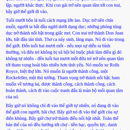
lập, người khác thực. Khi con gái trở nên quan tâm tới con trai,
bây giờ thế giới đi vào.
Tuổi mười bốn là tuổi cách mạng lớn lao. Dục trở nên chín
muồi, người ta bắt đầu ngihĩ dưới dạng dục; những phóng túng
dục trở thành nổi bật trong giấc mơ. Con trai trở thành Don Juan
lớn, bắt đầu tán tỉnh. Thơ ca nảy sinh, lãng mạn. Nó đi vào trong
thế giới. Đến tuổi hai mươi mốt - nếu mọi sự diễn ra bình
thường, và đứa trẻ không bị xã hội bó buộc phải làm điều gì đó
không tự nhiên - đến tuổi hai mươi mốt đứa trẻ trở nên quan tâm
tới tham vọng hoài bão nhiều hơn tình yêu. Nó muốn xe Rolls
Royce, biệt thự lớn. Nó muốn là người thành công, một
Rockefeller, một thủ tướng. Tham vọng trở thành nổi bật; ham
muốn về tương lai, được thành công, cách thành công, cách
hoàn thành, cách đi vào cuộc tranh đấu là toàn bộ mối quan tâm
của nó.
Bây giờ nó không chỉ đi vào thế giới tự nhiên, nó đang đi vào
thế giới con người, bãi chợ. Bây giờ nó đi vào thế giới của sự
điên khùng. Bây giờ chợ trở thành điều nổi bật nhất. Toàn thể
bản thể của nó đều hướng tới chợ - tiền bạc, quyền lực, danh