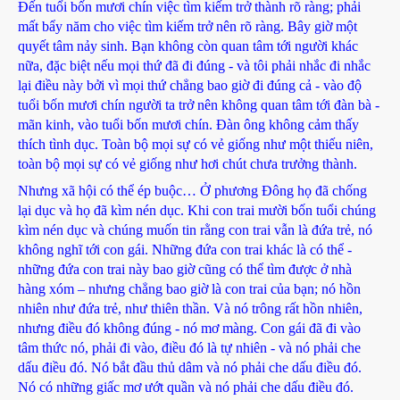
Đến tuổi bốn mươi chín việc tìm kiếm trở thành rõ ràng; phải
mất bẩy năm cho việc tìm kiếm trở nên rõ ràng. Bây giờ một
quyết tâm nảy sinh. Bạn không còn quan tâm tới người khác
nữa, đặc biệt nếu mọi thứ đã đi đúng - và tôi phải nhắc đi nhắc
lại điều này bởi vì mọi thứ chẳng bao giờ đi đúng cả - vào độ
tuổi bốn mươi chín người ta trở nên không quan tâm tới đàn bà -
mãn kinh, vào tuổi bốn mươi chín. Đàn ông không cảm thấy
thích tình dục. Toàn bộ mọi sự có vẻ giống như một thiếu niên,
toàn bộ mọi sự có vẻ giống như hơi chút chưa trưởng thành.
Nhưng xã hội có thể ép buộc… Ở phương Đông họ đã chống
lại dục và họ đã kìm nén dục. Khi con trai mười bốn tuổi chúng
kìm nén dục và chúng muốn tin rằng con trai vẫn là đứa trẻ, nó
không nghĩ tới con gái. Những đứa con trai khác là có thể -
những đứa con trai này bao giờ cũng có thể tìm được ở nhà
hàng xóm – nhưng chẳng bao giờ là con trai của bạn; nó hồn
nhiên như đứa trẻ, như thiên thần. Và nó trông rất hồn nhiên,
nhưng điều đó không đúng - nó mơ màng. Con gái đã đi vào
tâm thức nó, phải đi vào, điều đó là tự nhiên - và nó phải che
dấu điều đó. Nó bắt đầu thủ dâm và nó phải che dấu điều đó.
Nó có những giấc mơ ướt quần và nó phải che dấu điều đó.