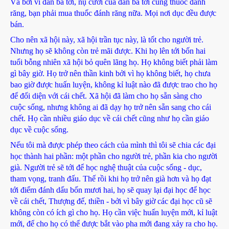
Và bởi vì đàn bà tới, nụ cười của đàn bà tới cùng thuốc đánh
răng, bạn phải mua thuốc đánh răng nữa. Mọi nơi dục đều được
bán.
Cho nên xã hội này, xã hội trần tục này, là tốt cho người trẻ.
Nhưng họ sẽ không còn trẻ mãi được. Khi họ lên tới bốn hai
tuổi bỗng nhiên xã hội bỏ quên lãng họ. Họ không biết phải làm
gì bây giờ. Họ trở nên thần kinh bởi vì họ không biết, họ chưa
bao giờ được huấn luyện, không kỉ luật nào đã được trao cho họ
để đối diện với cái chết. Xã hội đã làm cho họ sẵn sàng cho
cuộc sống, nhưng không ai đã dạy họ trở nên sẵn sang cho cái
chết. Họ cần nhiều giáo dục về cái chết cũng như họ cần giáo
dục về cuộc sống.
Nếu tôi mà được phép theo cách của mình thì tôi sẽ chia các đại
học thành hai phần: một phần cho người trẻ, phần kia cho người
già. Người trẻ sẽ tới để học nghệ thuật của cuộc sống - dục,
tham vọng, tranh đấu. Thế rồi khi họ trở nên già hơn và họ đạt
tới điểm đánh dấu bốn mươi hai, họ sẽ quay lại đại học để học
về cái chết, Thượng đế, thiền - bởi vì bây giờ các đại học cũ sẽ
không còn có ích gì cho họ. Họ cần việc huấn luyện mới, kỉ luật
mới, để cho họ có thể được bắt vào pha mới đang xảy ra cho họ.