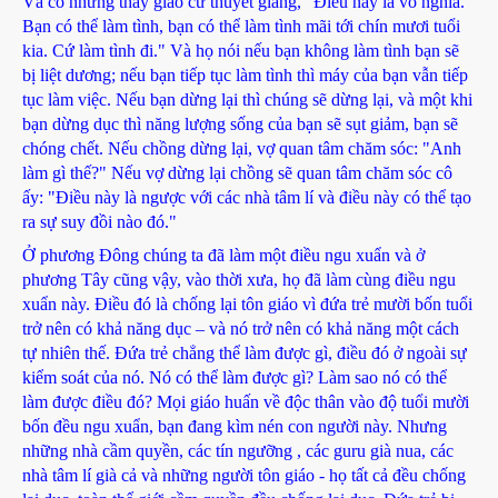
Và có những thầy giáo cứ thuyết giảng, "Điều này là vô nghĩa.
Bạn có thể làm tình, bạn có thể làm tình mãi tới chín mươi tuổi
kia. Cứ làm tình đi." Và họ nói nếu bạn không làm tình bạn sẽ
bị liệt dương; nếu bạn tiếp tục làm tình thì máy của bạn vẫn tiếp
tục làm việc. Nếu bạn dừng lại thì chúng sẽ dừng lại, và một khi
bạn dừng dục thì năng lượng sống của bạn sẽ sụt giảm, bạn sẽ
chóng chết. Nếu chồng dừng lại, vợ quan tâm chăm sóc: "Anh
làm gì thế?" Nếu vợ dừng lại chồng sẽ quan tâm chăm sóc cô
ấy: "Điều này là ngược với các nhà tâm lí và điều này có thể tạo
ra sự suy đồi nào đó."
Ở phương Đông chúng ta đã làm một điều ngu xuẩn và ở
phương Tây cũng vậy, vào thời xưa, họ đã làm cùng điều ngu
xuẩn này. Điều đó là chống lại tôn giáo vì đứa trẻ mười bốn tuổi
trở nên có khả năng dục – và nó trở nên có khả năng một cách
tự nhiên thế. Đứa trẻ chẳng thể làm được gì, điều đó ở ngoài sự
kiểm soát của nó. Nó có thể làm được gì? Làm sao nó có thể
làm được điều đó? Mọi giáo huấn về độc thân vào độ tuổi mười
bốn đều ngu xuẩn, bạn đang kìm nén con người này. Nhưng
những nhà cầm quyền, các tín ngưỡng , các guru già nua, các
nhà tâm lí già cả và những người tôn giáo - họ tất cả đều chống