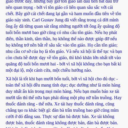
giáo trước đây, nhưng bây giờ tôn giáo lần đầu tiên bắt đầu trở
nên quan trọng - bởi vì tôn giáo có liên quan sâu sắc với cái
chết. Bây giờ cái chết đang lại gần và ham muốn đầu tiên về tôn
giáo nảy sinh. Carl Gustav Jung đã viết rằng trong cả đời mình
ông ấy đã từng quan sát rằng những người tới ông ấy quãng độ
tuổi bốn mươi bao giờ cũng có nhu cầu tôn giáo. Nếu họ phát
điên, thần kinh, tâm thần, họ không thể nào được giúp đỡ nếu
họ không trở nên bắt rễ sâu sắc vào tôn giáo. Họ cần tôn giáo;
nhu cầu cơ sở của họ là tôn giáo. Và nếu xã hội là thế tục và bạn
còn chưa hề được dạy về tôn giáo, thì khó khăn lớn nhất tới vào
quãng độ tuổi bốn mươi hai - bởi vì xã hội không cho bạn bất kì
một đại lộ, một cánh cửa, một chiều hướng nào.
Xã hội là tốt khi bạn mười bốn tuổi, bởi vì xã hội cho đủ dục -
toàn thể xã hội đều mang tính dục; dục dường như là món hàng
duy nhất ẩn kín trong mọi món hàng. Nếu bạn muốn bán xe tải
mười tấn thì thế nữa bạn phải dùng một phụ nữ trần truồng. Hay
thuốc đánh răng - thế nữa. Xe tải hay thuốc đánh răng, cũng
chẳng tạo ra khác biệt gì: đàn bà trần truồng bao giờ cũng mỉm
cười ở đó đằng sau. Thực sự đàn bà được bán. Xe tải không
được bán, thuốc đánh răng không được bán, đàn bà được bán.