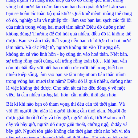
vòng hai mươi tám năm làm sao bạn bao quát được? Làm sao
bạn sẽ hoàn tác toàn bộ quá khứ? Quá khứ mênh mông thế đang
có đó, nghiệp xấu và nghiệp tốt - làm sao bạn lau sạch các tội lỗi
của mình trong vòng hai mươi tám năm? Điều đó dường như
không đúng! Thượng đế đòi hỏi quá nhiều, điều đó là không thể
được. Bạn sẽ cảm thấy thất vọng nếu bạn chỉ được cho hai mươi
tám năm. Và các Phật tử, người không tin vào Thượng đế,
không tin cả vào linh hồn - họ cũng tin vào hoá thân. Niết bàn,
sự trống rỗng cuối cùng, cái trống rỗng toàn bộ… khi bạn vẫn
còn bị chất đầy với biết bao nhiêu rác rưởi thế trong biết bao
nhiêu kiếp sống, làm sao bạn sẽ làm nhẹ nhõm bản thân mình
trong vòng hai mươi tám năm? Điều đó là quá nhiều, dường như
là việc không thể được. Cho nên tất cả họ đều đồng ý về một
việc, là cần nhiều tương lai hơn, cần nhiều thời gian hơn.
Bất kì khi nào bạn có tham vọng thì đều cần tới thời gian. Và
với tôi người tôn giáo là người không cần thời gian. Người đó
được giải thoát ở đây và bây giờ, người đó đạt tới Brahman ở
đây và bây giờ, người đó được giải thoát, chứng ngộ, ở đây và
bây giờ. Người tôn giáo không cần thời gian chút nào bởi vì tôn
giáo xảy ra trong khoảnh khắc vô thời gian. Nó xảy ra bây giờ,