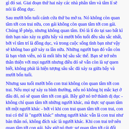
gì đó sai. Giai đoạn thứ hai này các nhà phân tâm và tâm lí sẽ
nói là đồng dục.
Sau mười bốn tuổi cánh cửa thứ ba mở ra. Nó không còn quan
tâm tới con trai nữa, con gái không còn quan tâm tới con gái.
Chúng lễ phép, nhưng không quan tâm. Đó là lí do tại sao bất kì
tình bạn nào xảy ra giữa bẩy và mười bốn tuổi đều sâu sắc nhất,
bởi vì tâm trí là đồng dục, và trong cuộc sống tình bạn như vậy
sẽ không bao giờ xảy ra lần nữa. Những người bạn đó vẫn còn
là bạn vĩnh viễn, nó là mối liên hệ sâu sắc thế. Bạn sẽ trở nên
thân thiện với mọi người nhưng điều đó sẽ vẫn còn là sự quen
biết, không phải là hiện tượng sâu sắc đã xảy ra giữa bẩy và
mười bốn tuổi.
Nhưng sau tuổi mười bốn con trai không còn quan tâm tới con
trai. Nếu mọi sự xảy ra bình thường, nếu nó không bị mắc kẹt ở
đâu đó, nó sẽ quan tâm tới con gái. Bây giờ nó trở thành dị dục -
không chỉ quan tâm tới những người khác, mà thực sự quan tâm
tới một người khác - bởi vì khi con trai quan tâm tới con trai, con
trai có thể là "người khác" nhưng người khác vẫn là con trai như
bản thân nó, không đích xác là người khác. Khi con trai trở nên
quan tâm tới con gái, bây giờ nó thực sự quan tâm tới cái đối