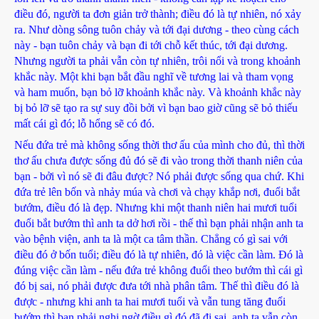
điều đó, người ta đơn giản trở thành; điều đó là tự nhiên, nó xảy
ra. Như dòng sông tuôn chảy và tới đại dương - theo cùng cách
này - bạn tuôn chảy và bạn đi tới chỗ kết thúc, tới đại dương.
Nhưng người ta phải vẫn còn tự nhiên, trôi nổi và trong khoảnh
khắc này. Một khi bạn bắt đầu nghĩ về tương lai và tham vọng
và ham muốn, bạn bỏ lỡ khoảnh khắc này. Và khoảnh khắc này
bị bỏ lỡ sẽ tạo ra sự suy đồi bởi vì bạn bao giờ cũng sẽ bỏ thiếu
mất cái gì đó; lỗ hổng sẽ có đó.
Nếu đứa trẻ mà không sống thời thơ ấu của mình cho đủ, thì thời
thơ ấu chưa được sống đủ đó sẽ đi vào trong thời thanh niên của
bạn - bởi vì nó sẽ đi đâu được? Nó phải được sống qua chứ. Khi
đứa trẻ lên bốn và nhảy múa và chơi và chạy khắp nơi, đuổi bắt
bướm, điều đó là đẹp. Nhưng khi một thanh niên hai mươi tuổi
đuổi bắt bướm thì anh ta dở hơi rồi - thế thì bạn phải nhận anh ta
vào bệnh viện, anh ta là một ca tâm thần. Chẳng có gì sai với
điều đó ở bốn tuổi; điều đó là tự nhiên, đó là việc cần làm. Đó là
đúng việc cần làm - nếu đứa trẻ không đuổi theo bướm thì cái gì
đó bị sai, nó phải được đưa tới nhà phân tâm. Thế thì điều đó là
được - nhưng khi anh ta hai mươi tuổi và vẫn tung tăng đuổi
bướm thì bạn phải nghi ngờ điều gì đó đã đi sai, anh ta vẫn còn