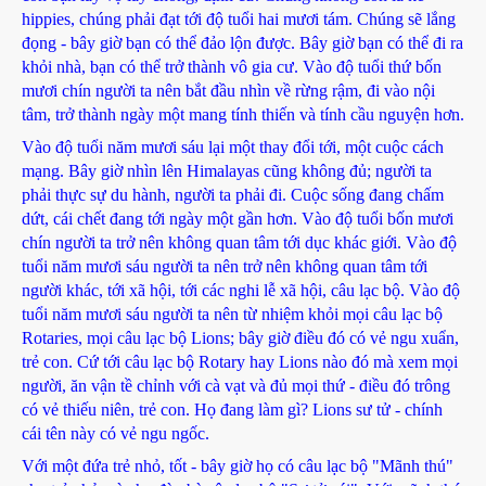
hippies, chúng phải đạt tới độ tuổi hai mươi tám. Chúng sẽ lắng
đọng - bây giờ bạn có thể đảo lộn được. Bây giờ bạn có thể đi ra
khỏi nhà, bạn có thể trở thành vô gia cư. Vào độ tuổi thứ bốn
mươi chín người ta nên bắt đầu nhìn về rừng rậm, đi vào nội
tâm, trở thành ngày một mang tính thiến và tính cầu nguyện hơn.
Vào độ tuổi năm mươi sáu lại một thay đổi tới, một cuộc cách
mạng. Bây giờ nhìn lên Himalayas cũng không đủ; người ta
phải thực sự du hành, người ta phải đi. Cuộc sống đang chấm
dứt, cái chết đang tới ngày một gần hơn. Vào độ tuổi bốn mươi
chín người ta trở nên không quan tâm tới dục khác giới. Vào độ
tuổi năm mươi sáu người ta nên trở nên không quan tâm tới
người khác, tới xã hội, tới các nghi lễ xã hội, câu lạc bộ. Vào độ
tuổi năm mươi sáu người ta nên từ nhiệm khỏi mọi câu lạc bộ
Rotaries, mọi câu lạc bộ Lions; bây giờ điều đó có vẻ ngu xuẩn,
trẻ con. Cứ tới câu lạc bộ Rotary hay Lions nào đó mà xem mọi
người, ăn vận tề chỉnh với cà vạt và đủ mọi thứ - điều đó trông
có vẻ thiếu niên, trẻ con. Họ đang làm gì? Lions sư tử - chính
cái tên này có vẻ ngu ngốc.
Với một đứa trẻ nhỏ, tốt - bây giờ họ có câu lạc bộ "Mãnh thú"