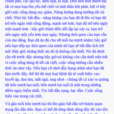
chính phủ, các qui tắc, điều luật, kỉ luật. Đến tuổt bốn mươi hai
tất cả mọi loại ốm yếu thể chết và tinh thần bột phát, bởi vì bây
giờ cuộc sống đang suy giảm. Năng lượng đang hướng tới cái
chết. Như lúc bắt đầu - năng lượng của bạn đã đi lên và bạn đã
trở nên ngày một sống động, mạnh mẽ hơn, bạn đã trở nên ngày
một mạnh hơn - bây giờ chính điều đối lập lại xảy ra, bạn trở
nên ngày một yếu hơn mọi ngày. Nhưng thói quen của bạn vẫn
còn dai dẳng. Bạn đã ăn đủ cho tới tuổi ba mươi nhăm; bây giờ
nếu bạn tiếp tục thói quen của mình thì bạn sẽ bắt đầu tích trữ
mỡ. Bây giờ, lượng thức ăn đó là không cần thiết. Nó đã được
cần tới trước đây nhưng bây giờ nó không còn cần thiết nữa bởi
vì cuộc sống đang đi tới cái chết, cuộc sống không cần nhiều
thức ăn như vậy. Nếu bạn cứ nhét đầy bụng mình như bạn đã
làm trước đây, thế thì đủ mọi loại bệnh tật sẽ xuất hiện: cao
huyết áp, đau tim, mất ngủ, ung nhọt - chúng tất cả xảy ra quãng
độ bốn mươi hai tuổi; bốn mươi hai tuổi là một trong những
điểm nguy hiểm nhất. Tóc bắt đầu rụng, bạc dần. Cuộc sống
biến vào trong cái chết.
Và gần tuổi bốn mươi hai thì tôn giáo bắt đầu trở thành quan
trọng lần đầu tiên. Bạn có thể đã từng dính dáng đây đó vào tôn