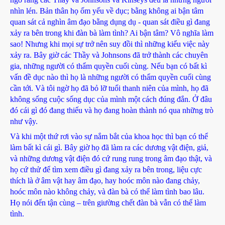
nhìn lén. Bản thân họ ốm yếu về dục; bằng không ai bận tâm
quan sát cả nghìn âm đạo bằng dụng dụ - quan sát điều gì đang
xảy ra bên trong khi đàn bà làm tình? Ai bận tâm? Vô nghĩa làm
sao! Nhưng khi mọi sự trở nên suy đồi thì những kiểu việc này
xảy ra. Bây giờ các Thầy và Johnsons đã trở thành các chuyên
gia, những người có thẩm quyền cuối cùng. Nếu bạn có bất kì
vấn đề dục nào thì họ là những người có thẩm quyền cuối cùng
cần tới. Và tôi ngờ họ đã bỏ lỡ tuổi thanh niên của mình, họ đã
không sống cuộc sống dục của mình một cách đúng đắn. Ở đâu
đó cái gì đó đang thiếu và họ đang hoàn thành nó qua những trò
như vậy.
Và khi một thứ rơi vào sự nắm bắt của khoa học thì bạn có thể
làm bất kì cái gì. Bây giờ họ đã làm ra các dương vật điện, giả,
và những dương vật điện đó cứ rung rung trong âm đạo thật, và
họ cứ thử để tìm xem điều gì đang xảy ra bên trong, liệu cực
thích là ở âm vật hay âm đạo, hay hoóc môn nào đang chảy,
hoóc môn nào không chảy, và đàn bà có thể làm tình bao lâu.
Họ nói đến tận cùng – trên giường chết đàn bà vẫn có thể làm
tình.