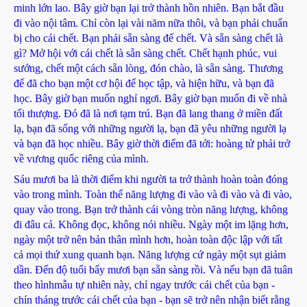
minh lớn lao. Bây giờ bạn lại trở thành hồn nhiên. Bạn bắt đầu
đi vào nội tâm. Chỉ còn lại vài năm nữa thôi, và bạn phải chuẩn
bị cho cái chết. Bạn phải sẵn sàng để chết. Và sẵn sàng chết là
gì? Mở hội với cái chết là sẵn sàng chết. Chết hạnh phúc, vui
sướng, chết một cách sẵn lòng, đón chào, là sẵn sàng. Thương
đế đã cho bạn một cơ hội để học tập, và hiện hữu, và bạn đã
học. Bây giờ bạn muốn nghỉ ngơi. Bây giờ bạn muốn đi về nhà
tối thượng. Đó đã là nơi tạm trú. Bạn đã lang thang ở miền đất
lạ, bạn đã sống với những người lạ, bạn đã yêu những người lạ
và bạn đã học nhiều. Bây giờ thời điểm đã tới: hoàng tử phải trở
về vương quốc riêng của mình.
Sáu mươi ba là thời điểm khi người ta trở thành hoàn toàn đóng
vào trong mình. Toàn thể năng lượng đi vào và đi vào và đi vào,
quay vào trong. Bạn trở thành cái vòng tròn năng lượng, không
đi đâu cả. Không đọc, không nói nhiều. Ngày một im lặng hơn,
ngày một trở nên bản thân mình hơn, hoàn toàn độc lập với tất
cả mọi thứ xung quanh bạn. Năng lượng cứ ngày một sụt giảm
dần. Đến độ tuổi bẩy mươi bạn sẵn sàng rồi. Và nếu bạn đã tuân
theo hìnhmẫu tự nhiên này, chỉ ngay trước cái chết của bạn -
chín tháng trước cái chết của bạn - bạn sẽ trở nên nhận biết rằng