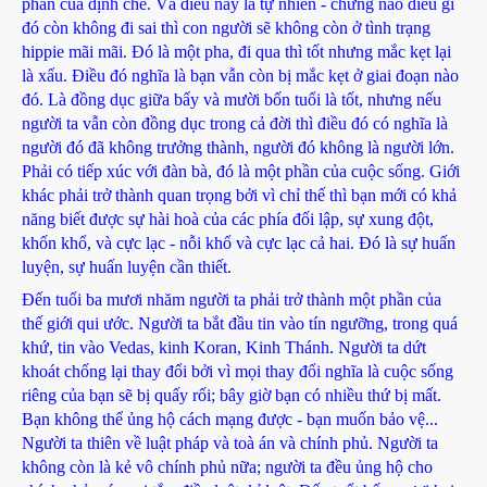
phần của định chế. Và điều này là tự nhiên - chừng nào điều gì
đó còn không đi sai thì con người sẽ không còn ở tình trạng
hippie mãi mãi. Đó là một pha, đi qua thì tốt nhưng mắc kẹt lại
là xấu. Điều đó nghĩa là bạn vẫn còn bị mắc kẹt ở giai đoạn nào
đó. Là đồng dục giữa bẩy và mười bốn tuổi là tốt, nhưng nếu
người ta vẫn còn đồng dục trong cả đời thì điều đó có nghĩa là
người đó đã không trưởng thành, người đó không là người lớn.
Phải có tiếp xúc với đàn bà, đó là một phần của cuộc sống. Giới
khác phải trở thành quan trọng bởi vì chỉ thế thì bạn mới có khả
năng biết được sự hài hoà của các phía đối lập, sự xung đột,
khốn khổ, và cực lạc - nỗi khổ và cực lạc cả hai. Đó là sự huấn
luyện, sự huấn luyện cần thiết.
Đến tuổi ba mươi nhăm người ta phải trở thành một phần của
thế giới qui ước. Người ta bắt đầu tin vào tín ngưỡng, trong quá
khứ, tin vào Vedas, kinh Koran, Kinh Thánh. Người ta dứt
khoát chống lại thay đổi bởi vì mọi thay đổi nghĩa là cuộc sống
riêng của bạn sẽ bị quấy rối; bây giờ bạn có nhiều thứ bị mất.
Bạn không thể ủng hộ cách mạng được - bạn muốn bảo vệ...
Người ta thiên về luật pháp và toà án và chính phủ. Người ta
không còn là kẻ vô chính phủ nữa; người ta đều ủng hộ cho