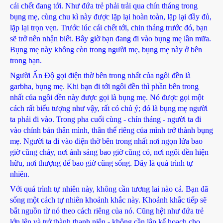
cái chết đang tới. Như đứa trẻ phải trải qua chín tháng trong
bụng mẹ, cùng chu kì này được lặp lại hoàn toàn, lặp lại đầy đủ,
lặp lại trọn vẹn. Trước lúc cái chết tới, chin tháng trước đó, bạn
sẽ trở nên nhận biết. Bây giờ bạn đang đi vào bụng mẹ lần mữa.
Bụng mẹ này không còn trong người mẹ, bụng mẹ này ở bên
trong bạn.
Người Ấn Độ gọi điện thờ bên trong nhất của ngôi đền là
garbha, bụng mẹ. Khi bạn đi tới ngôi đền thì phần bên trong
nhất của ngôi đền này được gọi là bụng mẹ. Nó được gọi một
cách rất biểu tượng như vậy, rất có chủ ý; đó là bụng mẹ người
ta phải đi vào. Trong pha cuối cùng - chín tháng - người ta đi
vào chính bản thân mình, thân thể riêng của mình trở thành bụng
mẹ. Người ta đi vào điện thờ bên trong nhất nơi ngọn lửa bao
giờ cũng cháy, nơi ánh sáng bao giờ cũng có, nơi ngôi đền hiện
hữu, nơi thượng đế bao giờ cũng sống. Đây là quá trình tự
nhiên.
Với quá trình tự nhiên này, không cần tương lai nào cả. Bạn đã
sống một cách tự nhiên khoảnh khắc này. Khoảnh khắc tiếp sẽ
bắt nguồn từ nó theo cách riêng của nó. Cũng hệt như đứa trẻ
lớn lên và trở thành thanh niên - không cần lập kế hoạch cho