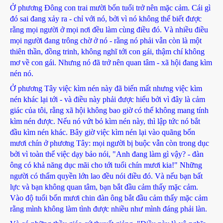
Ở phương Đông con trai mười bốn tuổi trở nên mặc cảm. Cái gì
đó sai đang xảy ra - chỉ với nó, bởi vì nó không thể biết được
rằng mọi người ở mọi nơi đều làm cùng điều đó. Và nhiều điều
mọi người đang trông chờ ở nó - rằng nó phải vẫn còn là một
thiên thần, đồng trinh, không nghĩ tới con gái, thậm chí không
mơ về con gái. Nhưng nó đã trở nên quan tâm - xã hội đang kìm
nén nó.
Ở phương Tây việc kìm nén này đã biến mất nhưng việc kìm
nén khác lại tới - và điều này phải được hiểu bởi vì đây là cảm
giác của tôi, rằng xã hội không bao giờ có thể không mang tính
kìm nén được. Nếu nó vứt bỏ kìm nén này, thì lập tức nó bắt
đầu kìm nén khác. Bây giờ việc kìm nén lại vào quãng bốn
mươi chín ở phương Tây: mọi người bị buộc vẫn còn trong dục
bởi vì toàn thể việc dạy bảo nói, "Anh đang làm gì vậy? - đàn
ông có khả năng dục mãi cho tới tuổi chín mươi kia!" Những
người có thẩm quyền lớn lao đều nói điều đó. Và nếu bạn bất
lực và bạn không quan tâm, bạn bắt đầu cảm thấy mặc cảm.
Vào độ tuổi bốn mươi chin đàn ông bắt đầu cảm thấy mặc cảm
rằng mình không làm tình được nhiều như mình đáng phải làn.