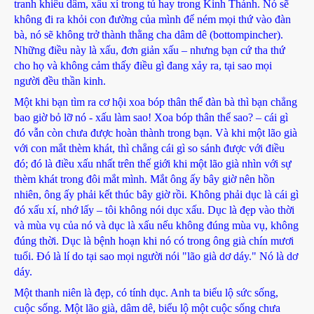
tranh khiêu dâm, xấu xí trong tủ hay trong Kinh Thánh. Nó sẽ
không đi ra khỏi con đường của mình để ném mọi thứ vào đàn
bà, nó sẽ không trở thành thằng cha dâm dê (bottompincher).
Những điều này là xấu, đơn giản xấu – nhưng bạn cứ tha thứ
cho họ và không cảm thấy điều gì đang xảy ra, tại sao mọi
người đều thần kinh.
Một khi bạn tìm ra cơ hội xoa bóp thân thể đàn bà thì bạn chẳng
bao giờ bỏ lỡ nó - xấu làm sao! Xoa bóp thân thể sao? – cái gì
đó vẫn còn chưa được hoàn thành trong bạn. Và khi một lão già
với con mắt thèm khát, thì chẳng cái gì so sánh được với điều
đó; đó là điều xấu nhất trên thế giới khi một lão già nhìn với sự
thèm khát trong đôi mắt mình. Mắt ông ấy bây giờ nên hồn
nhiên, ông ấy phải kết thúc bây giờ rồi. Không phải dục là cái gì
đó xấu xí, nhớ lấy – tôi không nói dục xấu. Dục là đẹp vào thời
và mùa vụ của nó và dục là xấu nếu không đúng mùa vụ, không
đúng thời. Dục là bệnh hoạn khi nó có trong ông già chín mươi
tuổi. Đó là lí do tại sao mọi người nói "lão già dơ dáy." Nó là dơ
dáy.
Một thanh niên là đẹp, có tính dục. Anh ta biểu lộ sức sống,
cuộc sống. Một lão già, dâm dê, biểu lộ một cuộc sống chưa