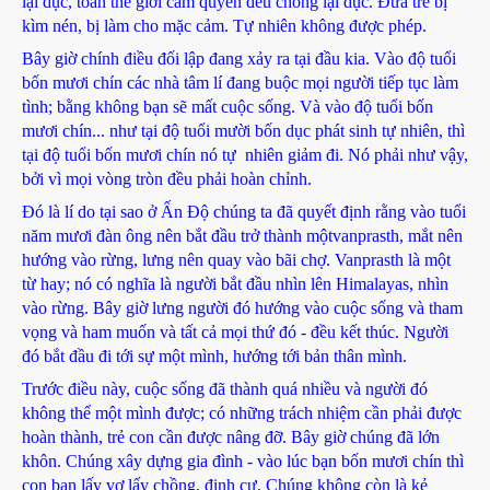
lại dục, toàn thể giới cầm quyền đều chống lại dục. Đứa trẻ bị
kìm nén, bị làm cho mặc cảm. Tự nhiên không được phép.
Bây giờ chính điều đối lập đang xảy ra tại đầu kia. Vào độ tuổi
bốn mươi chín các nhà tâm lí đang buộc mọi người tiếp tục làm
tình; bằng không bạn sẽ mất cuộc sống. Và vào độ tuổi bốn
mươi chín... như tại độ tuổi mười bốn dục phát sinh tự nhiên, thì
tại độ tuổi bốn mươi chín nó tự nhiên giảm đi. Nó phải như vậy,
bởi vì mọi vòng tròn đều phải hoàn chỉnh.
Đó là lí do tại sao ở Ấn Độ chúng ta đã quyết định rằng vào tuổi
năm mươi đàn ông nên bắt đầu trở thành mộtvanprasth, mắt nên
hướng vào rừng, lưng nên quay vào bãi chợ. Vanprasth là một
từ hay; nó có nghĩa là người bắt đầu nhìn lên Himalayas, nhìn
vào rừng. Bây giờ lưng người đó hướng vào cuộc sống và tham
vọng và ham muốn và tất cả mọi thứ đó - đều kết thúc. Người
đó bắt đầu đi tới sự một mình, hướng tới bản thân mình.
Trước điều này, cuộc sống đã thành quá nhiều và người đó
không thể một mình được; có những trách nhiệm cần phải được
hoàn thành, trẻ con cần được nâng đỡ. Bây giờ chúng đã lớn
khôn. Chúng xây dựng gia đình - vào lúc bạn bốn mươi chín thì
con bạn lấy vợ lấy chồng, định cư. Chúng không còn là kẻ