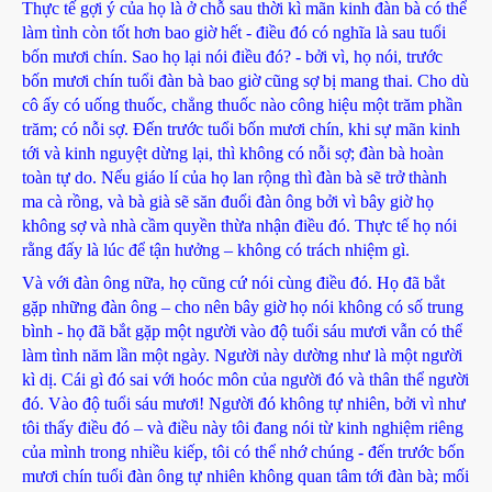
Thực tế gợi ý của họ là ở chỗ sau thời kì mãn kinh đàn bà có thể
làm tình còn tốt hơn bao giờ hết - điều đó có nghĩa là sau tuổi
bốn mươi chín. Sao họ lại nói điều đó? - bởi vì, họ nói, trước
bốn mươi chín tuổi đàn bà bao giờ cũng sợ bị mang thai. Cho dù
cô ấy có uống thuốc, chẳng thuốc nào công hiệu một trăm phần
trăm; có nỗi sợ. Đến trước tuổi bốn mươi chín, khi sự mãn kinh
tới và kinh nguyệt dừng lại, thì không có nỗi sợ; đàn bà hoàn
toàn tự do. Nếu giáo lí của họ lan rộng thì đàn bà sẽ trở thành
ma cà rồng, và bà già sẽ săn đuổi đàn ông bởi vì bây giờ họ
không sợ và nhà cầm quyền thừa nhận điều đó. Thực tế họ nói
rằng đấy là lúc để tận hưởng – không có trách nhiệm gì.
Và với đàn ông nữa, họ cũng cứ nói cùng điều đó. Họ đã bắt
gặp những đàn ông – cho nên bây giờ họ nói không có số trung
bình - họ đã bắt gặp một người vào độ tuổi sáu mươi vẫn có thể
làm tình năm lần một ngày. Người này dường như là một người
kì dị. Cái gì đó sai với hoóc môn của người đó và thân thể người
đó. Vào độ tuổi sáu mươi! Người đó không tự nhiên, bởi vì như
tôi thấy điều đó – và điều này tôi đang nói từ kinh nghiệm riêng
của mình trong nhiều kiếp, tôi có thể nhớ chúng - đến trước bốn
mươi chín tuổi đàn ông tự nhiên không quan tâm tới đàn bà; mối