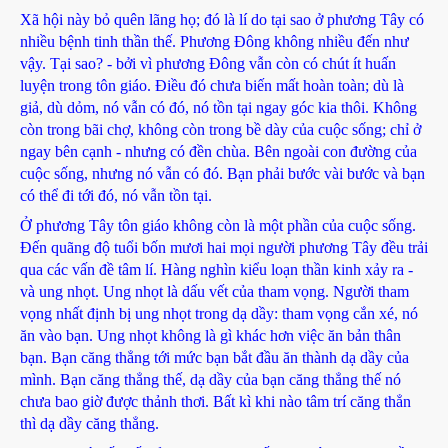
Xã hội này bỏ quên lãng họ; đó là lí do tại sao ở phương Tây có
nhiều bệnh tinh thần thế. Phương Đông không nhiều đến như
vậy. Tại sao? - bởi vì phương Đông vẫn còn có chút ít huấn
luyện trong tôn giáo. Điều đó chưa biến mất hoàn toàn; dù là
giả, dù dỏm, nó vẫn có đó, nó tồn tại ngay góc kia thôi. Không
còn trong bãi chợ, không còn trong bề dày của cuộc sống; chỉ ở
ngay bên cạnh - nhưng có đền chùa. Bên ngoài con đường của
cuộc sống, nhưng nó vẫn có đó. Bạn phải bước vài bước và bạn
có thể đi tới đó, nó vẫn tồn tại.
Ở phương Tây tôn giáo không còn là một phần của cuộc sống.
Đến quãng độ tuổi bốn mươi hai mọi người phương Tây đều trải
qua các vấn đề tâm lí. Hàng nghìn kiểu loạn thần kinh xảy ra -
và ung nhọt. Ung nhọt là dấu vết của tham vọng. Người tham
vọng nhất định bị ung nhọt trong dạ dầy: tham vọng cắn xé, nó
ăn vào bạn. Ung nhọt không là gì khác hơn việc ăn bản thân
bạn. Bạn căng thẳng tới mức bạn bắt đầu ăn thành dạ dầy của
mình. Bạn căng thẳng thế, dạ dầy của bạn căng thẳng thế nó
chưa bao giờ được thảnh thơi. Bất kì khi nào tâm trí căng thẳn
thì dạ dầy căng thẳng.