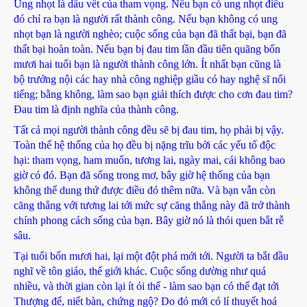
Ung nhọt là dấu vết của tham vọng. Nếu bạn có ung nhọt điều
đó chỉ ra bạn là người rất thành công. Nếu bạn không có ung
nhọt bạn là người nghèo; cuộc sống của bạn đã thất bại, bạn đã
thất bại hoàn toàn. Nếu bạn bị đau tim lần đầu tiên quãng bốn
mươi hai tuổi bạn là người thành công lớn. Ít nhất bạn cũng là
bộ trưởng nội các hay nhà công nghiệp giầu có hay nghệ sĩ nổi
tiếng; bằng không, làm sao bạn giải thích được cho cơn đau tim?
Đau tim là định nghĩa của thành công.
Tất cả mọi người thành công đều sẽ bị đau tim, họ phải bị vậy.
Toàn thể hệ thống của họ đều bị nặng trĩu bởi các yếu tố độc
hại: tham vọng, ham muốn, tương lai, ngày mai, cái không bao
giờ có đó. Bạn đã sống trong mơ, bây giờ hệ thống của bạn
không thể dung thứ được điều đó thêm nữa. Và bạn vẫn còn
căng thẳng với tương lai tới mức sự căng thẳng này đã trở thành
chính phong cách sống của bạn. Bây giờ nó là thói quen bắt rễ
sâu.
Tại tuổi bốn mươi hai, lại một đột phá mới tới. Người ta bắt đầu
nghĩ về tôn giáo, thế giới khác. Cuộc sống dường như quá
nhiều, và thời gian còn lại ít ỏi thế - làm sao bạn có thể đạt tới
Thượng đế, niết bàn, chứng ngộ? Do đó mới có lí thuyết hoá