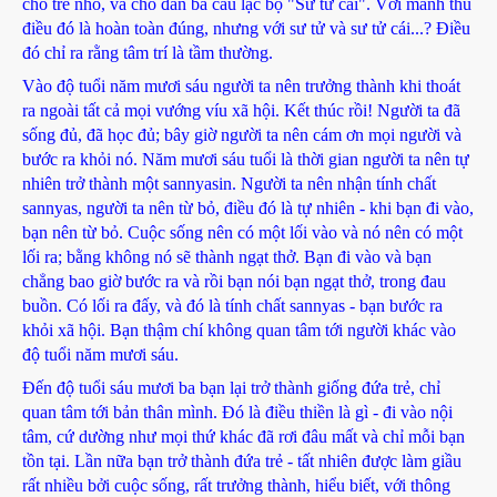
cho trẻ nhỏ, và cho đàn bà câu lạc bộ "Sư tử cái". Với mãnh thú
điều đó là hoàn toàn đúng, nhưng với sư tử và sư tử cái...? Điều
đó chỉ ra rằng tâm trí là tầm thường.
Vào độ tuổi năm mươi sáu người ta nên trưởng thành khi thoát
ra ngoài tất cả mọi vướng víu xã hội. Kết thúc rồi! Người ta đã
sống đủ, đã học đủ; bây giờ người ta nên cám ơn mọi người và
bước ra khỏi nó. Năm mươi sáu tuổi là thời gian người ta nên tự
nhiên trở thành một sannyasin. Người ta nên nhận tính chất
sannyas, người ta nên từ bỏ, điều đó là tự nhiên - khi bạn đi vào,
bạn nên từ bỏ. Cuộc sống nên có một lối vào và nó nên có một
lối ra; bằng không nó sẽ thành ngạt thở. Bạn đi vào và bạn
chẳng bao giờ bước ra và rồi bạn nói bạn ngạt thở, trong đau
buồn. Có lối ra đấy, và đó là tính chất sannyas - bạn bước ra
khỏi xã hội. Bạn thậm chí không quan tâm tới người khác vào
độ tuổi năm mươi sáu.
Đến độ tuổi sáu mươi ba bạn lại trở thành giống đứa trẻ, chỉ
quan tâm tới bản thân mình. Đó là điều thiền là gì - đi vào nội
tâm, cứ dường như mọi thứ khác đã rơi đâu mất và chỉ mỗi bạn
tồn tại. Lần nữa bạn trở thành đứa trẻ - tất nhiên được làm giầu
rất nhiều bởi cuộc sống, rất trưởng thành, hiểu biết, với thông