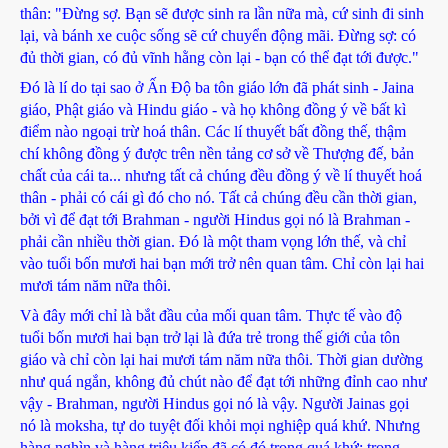
thân: "Đừng sợ. Bạn sẽ được sinh ra lần nữa mà, cứ sinh đi sinh
lại, và bánh xe cuộc sống sẽ cứ chuyển động mãi. Đừng sợ: có
đủ thời gian, có đủ vĩnh hằng còn lại - bạn có thể đạt tới được."
Đó là lí do tại sao ở Ấn Độ ba tôn giáo lớn đã phát sinh - Jaina
giáo, Phật giáo và Hindu giáo - và họ không đồng ý về bất kì
điểm nào ngoại trừ hoá thân. Các lí thuyết bất đồng thế, thậm
chí không đồng ý được trên nền tảng cơ sở về Thượng đế, bản
chất của cái ta... nhưng tất cả chúng đều đồng ý về lí thuyết hoá
thân - phải có cái gì đó cho nó. Tất cả chúng đều cần thời gian,
bởi vì để đạt tới Brahman - người Hindus gọi nó là Brahman -
phải cần nhiều thời gian. Đó là một tham vọng lớn thế, và chỉ
vào tuổi bốn mươi hai bạn mới trở nên quan tâm. Chỉ còn lại hai
mươi tám năm nữa thôi.
Và đây mới chỉ là bắt đầu của mối quan tâm. Thực tế vào độ
tuổi bốn mươi hai bạn trở lại là đứa trẻ trong thế giới của tôn
giáo và chỉ còn lại hai mươi tám năm nữa thôi. Thời gian dường
như quá ngắn, không đủ chút nào để đạt tới những đỉnh cao như
vậy - Brahman, người Hindus gọi nó là vậy. Người Jainas gọi
nó là moksha, tự do tuyệt đối khỏi mọi nghiệp quá khứ. Nhưng
hàng nghìn và hàng triệu kiếp đã có đó trong quá khứ; trong