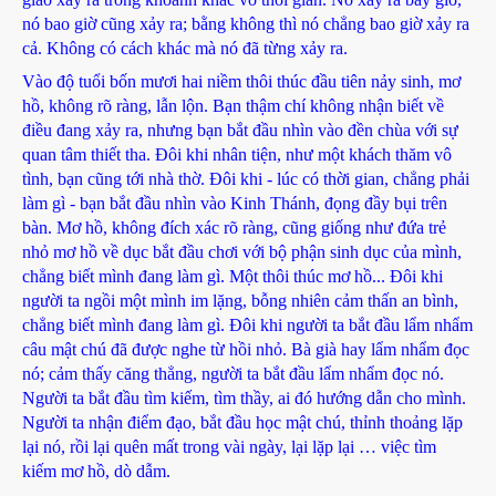
nó bao giờ cũng xảy ra; bằng không thì nó chẳng bao giờ xảy ra
cả. Không có cách khác mà nó đã từng xảy ra.
Vào độ tuổi bốn mươi hai niềm thôi thúc đầu tiên nảy sinh, mơ
hồ, không rõ ràng, lẫn lộn. Bạn thậm chí không nhận biết về
điều đang xảy ra, nhưng bạn bắt đầu nhìn vào đền chùa với sự
quan tâm thiết tha. Đôi khi nhân tiện, như một khách thăm vô
tình, bạn cũng tới nhà thờ. Đôi khi - lúc có thời gian, chẳng phải
làm gì - bạn bắt đầu nhìn vào Kinh Thánh, đọng đầy bụi trên
bàn. Mơ hồ, không đích xác rõ ràng, cũng giống như đứa trẻ
nhỏ mơ hồ về dục bắt đầu chơi với bộ phận sinh dục của mình,
chẳng biết mình đang làm gì. Một thôi thúc mơ hồ... Đôi khi
người ta ngồi một mình im lặng, bỗng nhiên cảm thấn an bình,
chẳng biết mình đang làm gì. Đôi khi người ta bắt đầu lẩm nhẩm
câu mật chú đã được nghe từ hồi nhỏ. Bà già hay lẩm nhẩm đọc
nó; cảm thấy căng thẳng, người ta bắt đầu lẩm nhẩm đọc nó.
Người ta bắt đầu tìm kiếm, tìm thầy, ai đó hướng dẫn cho mình.
Người ta nhận điểm đạo, bắt đầu học mật chú, thỉnh thoảng lặp
lại nó, rồi lại quên mất trong vài ngày, lại lặp lại … việc tìm
kiếm mơ hồ, dò dẫm.