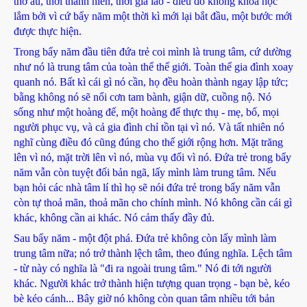
thơ ấu, thời thanh niên, thời già lão - điều đó không khoa học
lắm bởi vì cứ bẩy năm một thời kì mới lại bắt đầu, một bước mới
được thực hiện.
Trong bẩy năm đầu tiên đứa trẻ coi mình là trung tâm, cứ dường
như nó là trung tâm của toàn thể thế giới. Toàn thể gia đình xoay
quanh nó. Bất kì cái gì nó cần, họ đều hoàn thành ngay lập tức;
bằng không nó sẽ nổi cơn tam bành, giận dữ, cuồng nộ. Nó
sống như một hoàng đế, một hoàng đế thực thụ - mẹ, bố, mọi
người phục vụ, và cả gia đình chỉ tồn tại vì nó. Và tất nhiên nó
nghĩ cùng điều đó cũng đúng cho thế giới rộng hơn. Mặt trăng
lên vì nó, mặt trời lên vì nó, mùa vụ đổi vì nó. Đứa trẻ trong bẩy
năm vẫn còn tuyệt đối bản ngã, lấy mình làm trung tâm. Nếu
bạn hỏi các nhà tâm lí thì họ sẽ nói đứa trẻ trong bẩy năm vẫn
còn tự thoả mãn, thoả mãn cho chính mình. Nó không cần cái gì
khác, không cần ai khác. Nó cảm thấy đầy đủ.
Sau bẩy năm - một đột phá. Đứa trẻ không còn lấy mình làm
trung tâm nữa; nó trở thành lệch tâm, theo đúng nghĩa. Lệch tâm
- từ này có nghĩa là "đi ra ngoài trung tâm." Nó đi tới người
khác. Người khác trở thành hiện tượng quan trọng - bạn bè, kéo
bè kéo cánh... Bây giờ nó không còn quan tâm nhiều tới bản