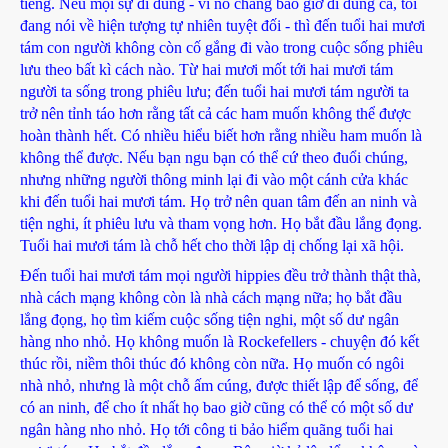
tiếng. Nếu mọi sự đi đúng - vì nó chẳng bao giờ đi đúng cả, toi
đang nói về hiện tượng tự nhiên tuyệt đối - thì đến tuổi hai mươi
tám con người không còn cố gắng đi vào trong cuộc sống phiêu
lưu theo bất kì cách nào. Từ hai mươi mốt tới hai mươi tám
người ta sống trong phiêu lưu; đến tuổi hai mươi tám người ta
trở nên tỉnh táo hơn rằng tất cả các ham muốn không thể được
hoàn thành hết. Có nhiều hiểu biết hơn rằng nhiều ham muốn là
không thể được. Nếu bạn ngu bạn có thể cứ theo đuổi chúng,
nhưng những người thông minh lại đi vào một cánh cửa khác
khi đến tuổi hai mươi tám. Họ trở nên quan tâm đến an ninh và
tiện nghi, ít phiêu lưu và tham vọng hơn. Họ bắt đầu lắng đọng.
Tuổi hai mươi tám là chỗ hết cho thời lập dị chống lại xã hội.
Đến tuổi hai mươi tám mọi người hippies đều trở thành thật thà,
nhà cách mạng không còn là nhà cách mạng nữa; họ bắt đầu
lắng đọng, họ tìm kiếm cuộc sống tiện nghi, một số dư ngân
hàng nho nhỏ. Họ không muốn là Rockefellers - chuyện đó kết
thúc rồi, niềm thôi thúc đó không còn nữa. Họ muốn có ngôi
nhà nhỏ, nhưng là một chỗ ấm cúng, được thiết lập để sống, để
có an ninh, để cho ít nhất họ bao giờ cũng có thể có một số dư
ngân hàng nho nhỏ. Họ tới công ti bảo hiểm quãng tuổi hai