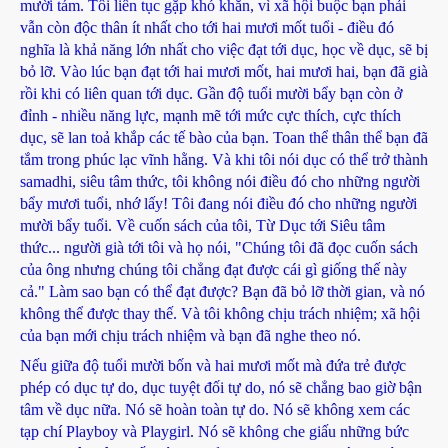
mười tám. Tôi liên tục gặp khó khăn, vì xã hội buộc bạn phải
vẫn còn độc thân ít nhất cho tới hai mươi mốt tuổi - điều đó
nghĩa là khả năng lớn nhất cho việc đạt tới dục, học về dục, sẽ bị
bỏ lỡ. Vào lúc bạn đạt tới hai mươi mốt, hai mươi hai, bạn đã già
rồi khi có liên quan tới dục. Gần độ tuổi mười bẩy bạn còn ở
đỉnh - nhiều năng lực, mạnh mẽ tới mức cực thích, cực thích
dục, sẽ lan toả khắp các tế bào của bạn. Toan thể thân thể bạn đã
tắm trong phúc lạc vĩnh hằng. Và khi tôi nói dục có thể trở thành
samadhi, siêu tâm thức, tôi không nói điều đó cho những người
bẩy mươi tuổi, nhớ lấy! Tôi đang nói điều đó cho những người
mười bẩy tuổi. Về cuốn sách của tôi, Từ Dục tới Siêu tâm
thức... người già tới tôi và họ nói, "Chúng tôi đã đọc cuốn sách
của ông nhưng chúng tôi chẳng đạt được cái gì giống thế này
cả." Làm sao bạn có thể đạt được? Bạn đã bỏ lỡ thời gian, và nó
không thể được thay thế. Và tôi không chịu trách nhiệm; xã hội
của bạn mới chịu trách nhiệm và bạn đã nghe theo nó.
Nếu giữa độ tuổi mười bốn và hai mươi mốt mà đứa trẻ được
phép có dục tự do, dục tuyệt đối tự do, nó sẽ chẳng bao giờ bận
tâm về dục nữa. Nó sẽ hoàn toàn tự do. Nó sẽ không xem các
tạp chí Playboy và Playgirl. Nó sẽ không che giấu những bức