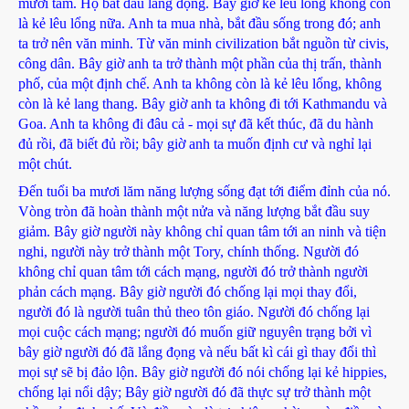
mươi tám. Họ bắt đầu lắng đọng. Bây giờ kẻ lêu lổng không còn
là kẻ lêu lổng nữa. Anh ta mua nhà, bắt đầu sống trong đó; anh
ta trở nên văn minh. Từ văn minh civilization bắt nguồn từ civis,
công dân. Bây giờ anh ta trở thành một phần của thị trấn, thành
phố, của một định chế. Anh ta không còn là kẻ lêu lổng, không
còn là kẻ lang thang. Bây giờ anh ta không đi tới Kathmandu và
Goa. Anh ta không đi đâu cả - mọi sự đã kết thúc, đã du hành
đủ rồi, đã biết đủ rồi; bây giờ anh ta muốn định cư và nghỉ lại
một chút.
Đến tuổi ba mươi lăm năng lượng sống đạt tới điểm đỉnh của nó.
Vòng tròn đã hoàn thành một nửa và năng lượng bắt đầu suy
giảm. Bây giờ người này không chỉ quan tâm tới an ninh và tiện
nghi, người này trở thành một Tory, chính thống. Người đó
không chỉ quan tâm tới cách mạng, người đó trở thành người
phản cách mạng. Bây giờ người đó chống lại mọi thay đổi,
người đó là người tuân thủ theo tôn giáo. Người đó chống lại
mọi cuộc cách mạng; người đó muốn giữ nguyên trạng bởi vì
bây giờ người đó đã lắng đọng và nếu bất kì cái gì thay đổi thì
mọi sự sẽ bị đảo lộn. Bây giờ người đó nói chống lại kẻ hippies,
chống lại nổi dậy; Bây giờ người đó đã thực sự trở thành một