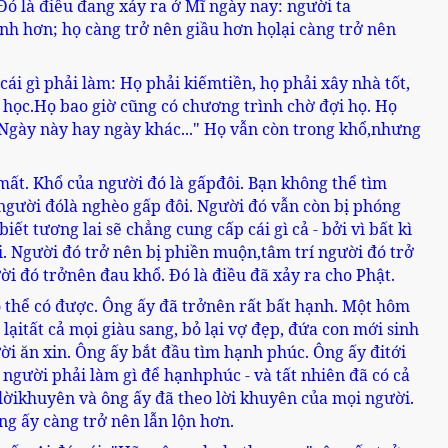
Đó là điều đang xảy ra ở Mĩ ngày nay: người ta
nh hơn; họ càng trở nên giầu hơn họlại càng trở nên
ái gì phải làm: Họ phải kiếmtiền, họ phải xây nhà tốt,
 học.Họ bao giờ cũng có chương trình chờ đợi họ. Họ
 "Ngày này hay ngày khác..." Họ vẫn còn trong khổ,nhưng
mất. Khổ của người đó là gấpđôi. Bạn không thể tìm
gười đólà nghèo gấp đôi. Người đó vẫn còn bị phóng
iết tương lai sẽ chẳng cung cấp cái gì cả - bởi vì bất kì
ồi. Người đó trở nên bị phiền muộn,tâm trí người đó trở
ời đó trởnên đau khổ. Đó là điều đã xảy ra cho Phật.
ó thể có được. Ông ấy đã trởnên rất bất hạnh. Một hôm
lạitất cả mọi giàu sang, bỏ lại vợ đẹp, đứa con mới sinh
ười ăn xin. Ông ấy bắt đầu tìm hạnh phúc. Ông ấy đitới
 người phải làm gì để hạnhphúc - và tất nhiên đã có cả
lờikhuyên và ông ấy đã theo lời khuyên của mọi người.
ng ấy càng trở nên lẫn lộn hơn.