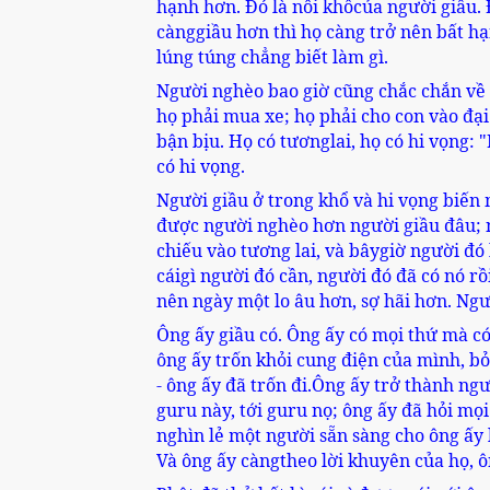
hạnh hơn. Đó là nỗi khổcủa người giầu. 
cànggiầu hơn thì họ càng trở nên bất hạ
lúng túng chẳng biết làm gì.
Người nghèo bao giờ cũng chắc chắn về c
họ phải mua xe; họ phải cho con vào đại
bận bịu. Họ có tươnglai, họ có hi vọng:
có hi vọng.
Người giầu ở trong khổ và hi vọng biến 
được người nghèo hơn người giầu đâu; n
chiếu vào tương lai, và bâygiờ người đó b
cáigì người đó cần, người đó đã có nó r
nên ngày một lo âu hơn, sợ hãi hơn. Ngư
Ông ấy giầu có. Ông ấy có mọi thứ mà c
ông ấy trốn khỏi cung điện của mình, bỏ 
- ông ấy đã trốn đi.Ông ấy trở thành ng
guru này, tới guru nọ; ông ấy đã hỏi mọi
nghìn lẻ một người sẵn sàng cho ông ấy 
Và ông ấy càngtheo lời khuyên của họ, ô