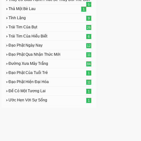
1
Thả Một Bè Lau
1
Tĩnh Lặng
9
Trái Tim Của Bụt
26
Trái Tim Của Hiểu Biết
6
Đạo Phật Ngày Nay
12
Đạo Phật Qua Nhận Thức Mới
11
Đường Xưa Mây Trắng
84
Đạo Phật Của Tuổi Trẻ
1
Đạo Phật Hiện Đại Hóa
11
Để Có Một Tương Lai
1
Ước Hẹn Với Sự Sống
1