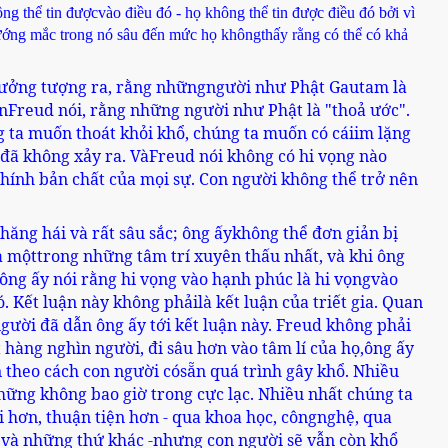
g thể tin đượcvào điều đó - họ không thể tin được điều đó bởi vì
vướng mắc trong nó sâu đến mức họ khôngthấy rằng có thể có khả
tưởng tượng ra, rằng nhữngngười như Phật Gautam là
unFreud nói, rằng những người như Phật là "thoả ước".
 ta muốn thoát khỏi khổ, chúng ta muốn có cáiim lặng
 đã không xảy ra. VàFreud nói không có hi vọng nào
chính bản chất của mọi sự. Con người không thể trở nên
ăng hái và rất sâu sắc; ông ấykhông thể đơn giản bị
à mộttrong những tâm trí xuyên thấu nhất, và khi ông
ông ấy nói rằng hi vọng vào hạnh phúc là hi vọngvào
. Kết luận này không phảilà kết luận của triết gia. Quan
người đã dẫn ông ấy tới kết luận này. Freud không phải
 hàng nghìn người, đi sâu hơn vào tâm lí của họ,ông ấy
 theo cách con người cósẵn quá trình gây khổ. Nhiều
hững không bao giờ trong cực lạc. Nhiều nhất chúng ta
hi hơn, thuận tiện hơn - qua khoa học, côngnghệ, qua
n, và những thứ khác -nhưng con người sẽ vẫn còn khổ