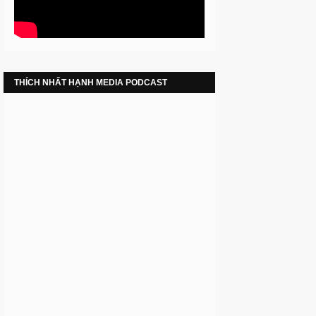
THÍCH NHẤT HẠNH MEDIA PODCAST