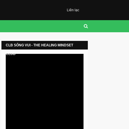
Liên lạc
CLB SỐNG VUI - THE HEALING MINDSET
CLUB