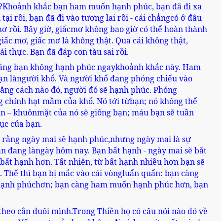
?Khoảnh khắc bạn ham muốn hạnh phúc, bạn đã đi xa
 tại rồi, bạn đã đi vào tương lai rồi - cái chẳngcó ở đâu
 mơ rồi. Bây giờ, giấcmơ không bao giờ có thể hoàn thành
c mơ, giấc mơ là không thật. Qua cái không thật,
ái thực. Bạn đã đáp con tàu sai rồi.
rằng bạn không hạnh phúc ngaykhoảnh khắc này. Ham
ạn làngười khổ. Và người khổ đang phóng chiếu vào
bằng cách nào đó, người đó sẽ hạnh phúc. Phóng
 chính hạt mầm của khổ. Nó tới từbạn; nó không thể
ạn – khuônmặt của nó sẽ giống bạn; máu bạn sẽ tuần
tục của bạn.
 rằng ngày mai sẽ hạnh phúc,nhưng ngày mai là sự
bạn đang làngày hôm nay. Bạn bất hạnh - ngày mai sẽ bắt
 bất hạnh hơn. Tất nhiên, từ bất hạnh nhiều hơn bạn sẽ
 Thế thì bạn bị mắc vào cái vòngluẩn quẩn: bạn càng
hạnh phúchơn; bạn càng ham muốn hạnh phúc hơn, bạn
theo cắn đuôi mình.Trong Thiền họ có câu nói nào đó về