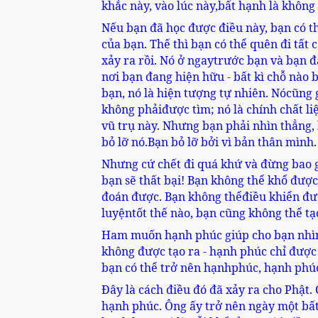
khắc này, vào lúc này,bất hạnh là không
Nếu bạn đã học được điều này, bạn có th
của bạn. Thế thì bạn có thể quên đi tất 
xảy ra rồi. Nó ở ngaytrước bạn và bạn 
nơi bạn đang hiện hữu - bất kì chỗ nào
bạn, nó là hiện tượng tự nhiên. Nócũng
không phảiđược tìm; nó là chính chất liệ
vũ trụ này. Nhưng bạn phải nhìn thẳng, 
bỏ lỡ nó.Bạn bỏ lỡ bởi vì bản thân mình. 
Nhưng cứ chết đi quá khứ và đừng bao gi
bạn sẽ thất bại! Bạn không thể khổ được;
đoán được. Bạn không thểđiều khiển đư
luyệntốt thế nào, bạn cũng không thể t
Ham muốn hạnh phúc giúp cho bạn nhìn 
không được tạo ra - hạnh phúc chỉ được 
bạn có thể trở nên hạnhphúc, hạnh phúc
Đây là cách điều đó đã xảy ra cho Phật.
hạnh phúc. Ông ấy trở nên ngày một bất