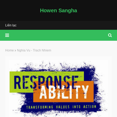
Howen Sangha
Liên lạc
Home
Nghia Vu - Trach Nhiem