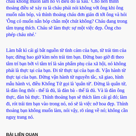
cháu không muốn làm nó vì điều đó là xấu.' Cho nên thỉnh
thoảng điều sẽ xảy ra là cháu phải nói không với ông khi ông
muốn nắn bóp, và thỉnh thoảng cháu đơn giản đi tới ông và hỏi
'Ông có muốn nắn bóp chân một chút không? Cháu đang trong
tâm trạng thích. Cháu sẽ làm thực sự một việc đẹp. Ông cho
phép cháu nhé.'
Làm bất kì cái gì bắt nguồn từ tình cảm của bạn, từ trái tim của
bạn; đừng bao giờ kìm nén trái tim bạn. Đừng bao giờ đi theo
tâm trí bạn bởi vì tâm trí là sản phẩm phụ của xã hội, nó không
phải là thực tại của bạn. Đi từ thực tại của bạn đi. Vận hành từ
thực tại của bạn. Đừng vận hành từ nguyên tắc, xã giao, hình
mẫu hành vi, điều Khổng Tử gọi là 'quân tử'. Đừng là quân tử,
là đàn ông thôi - thế là đủ, là đàn bà - thế là đủ. Và là đàn ông
thực, đàn bà thực. Thỉnh thoảng bạn sẽ thích làm cái gì đó; làm
đi, rót trái tim bạn vào trong nó, nó sẽ là việc nở hoa đẹp. Thỉnh
thoảng bạn không muốn làm, nói vậy, rõ ràng về nó; không cần
nguỵ trang nó.
BÀI LIÊN QUAN