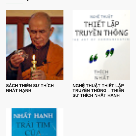
SÁCH THIỀN SƯ THÍCH
NGHỆ THUẬT THIẾT LẬP
NHẤT HẠNH
TRUYỀN THÔNG – THIỀN
SƯ THÍCH NHẤT HẠNH