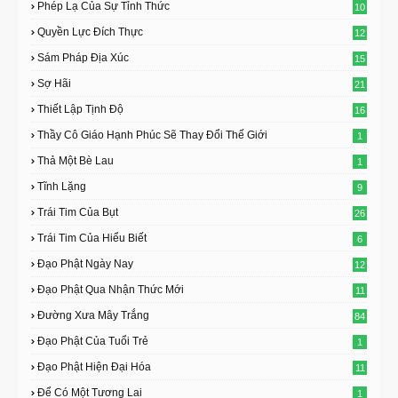
Phép Lạ Của Sự Tỉnh Thức
10
Quyền Lực Đích Thực
12
Sám Pháp Địa Xúc
15
Sợ Hãi
21
Thiết Lập Tịnh Độ
16
Thầy Cô Giáo Hạnh Phúc Sẽ Thay Đổi Thế Giới
1
Thả Một Bè Lau
1
Tĩnh Lặng
9
Trái Tim Của Bụt
26
Trái Tim Của Hiểu Biết
6
Đạo Phật Ngày Nay
12
Đạo Phật Qua Nhận Thức Mới
11
Đường Xưa Mây Trắng
84
Đạo Phật Của Tuổi Trẻ
1
Đạo Phật Hiện Đại Hóa
11
Để Có Một Tương Lai
1