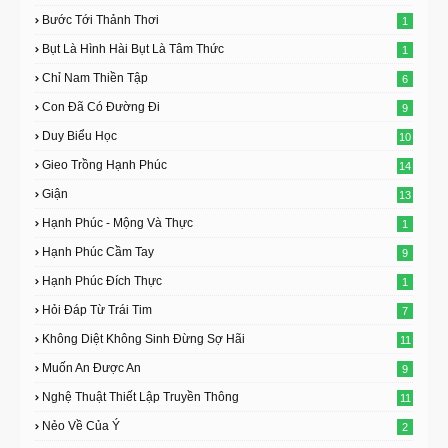
Bước Tới Thảnh Thơi
1
Bụt Là Hình Hài Bụt Là Tâm Thức
1
Chỉ Nam Thiền Tập
6
Con Đã Có Đường Đi
9
Duy Biểu Học
10
Gieo Trồng Hạnh Phúc
14
Giận
13
Hạnh Phúc - Mộng Và Thực
1
Hạnh Phúc Cầm Tay
9
Hạnh Phúc Đích Thực
1
Hỏi Đáp Từ Trái Tim
7
Không Diệt Không Sinh Đừng Sợ Hãi
11
Muốn An Được An
9
Nghệ Thuật Thiết Lập Truyền Thông
11
Nẻo Về Của Ý
2