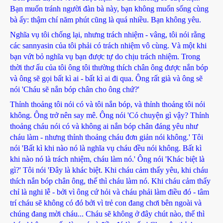
Bạn muốn tránh người đàn bà này, bạn không muốn sống cùng
bà ấy: thậm chí năm phút cũng là quá nhiều. Bạn không yêu.
Nghĩa vụ tôi chống lại, nhưng trách nhiệm - vâng, tôi nói rằng
các sannyasin của tôi phải có trách nhiệm vô cùng. Và một khi
bạn vứt bỏ nghĩa vụ bạn được tự do chịu trách nhiệm. Trong
thời thơ ấu của tôi ông tôi thường thích chân ông được nắn bóp
và ông sẽ gọi bất kì ai - bất kì ai đi qua. Ông rất già và ông sẽ
nói 'Cháu sẽ nắn bóp chân cho ông chứ?'
Thỉnh thoảng tôi nói có và tôi nắn bóp, và thỉnh thoảng tôi nói
không. Ông trở nên say mê. Ông nói 'Có chuyện gì vậy? Thỉnh
thoảng cháu nói có và không ai nắn bóp chân đáng yêu như
cháu làm - nhưng thỉnh thoảng cháu đơn giản nói không.' Tôi
nói 'Bất kì khi nào nó là nghĩa vụ cháu đều nói không. Bất kì
khi nào nó là trách nhiệm, cháu làm nó.' Ông nói 'Khác biệt là
gì?' Tôi nói 'Đây là khác biệt. Khi cháu cảm thấy yêu, khi cháu
thích nắn bóp chân ông, thế thì cháu làm nó. Khi cháu cảm thấy
chỉ là nghi lễ - bởi vì ông cứ hỏi và cháu phải làm điều đó - tâm
trí cháu sẽ không có đó bởi vì trẻ con đang chơi bên ngoài và
chúng đang mời cháu... Cháu sẽ không ở đây chút nào, thế thì