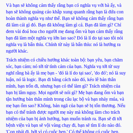
Và bạn sẽ không cảm thấy rằng bạn có nghĩa vụ với bà ấy, và
bạn sẽ không quảng cáo khắp xung quanh rằng bạn là đứa con
hoàn thành nghĩa vụ như thế. Bạn sẽ không cảm thấy rằng bạn
đã làm cái gì đó. Bạn đã không làm gì cả. Bạn đã làm gì? Chỉ
đem vài đoá hoa cho người mẹ đang ốm và bạn cảm thấy rằng
bạn đã làm một nghĩa vụ lớn lao sao? Đó là lí do tại sao tôi nói
nghĩa vụ là bẩn thỉu. Chính từ này là bẩn thỉu: nó là hướng ra
người khác.
Trách nhiệm có chiều hướng khác toàn bộ: bạn yêu, bạn chăm
sóc, bạn cảm; nó tới từ tình cảm của bạn. Nghĩa vụ tới từ suy
nghĩ rằng bà ấy là mẹ bạn - 'đó là lí do tại sao', 'do đó'; nó là suy
luận, nó là logic. Bạn đi bằng cách nào đó, kéo lê bản thân
mình, bạn trốn đi, nhưng bạn có thể làm gì? Trách nhiệm của
bạn bị lâm nguy. Mọi người sẽ nói gì? Mẹ bạn đang ốm và bạn
tận hưởng bản thân mình trong câu lạc bộ và bạn nhảy múa, và
mẹ bạn ốm sao? Không, bản ngã của bạn sẽ bị tổn thương. Nếu
bạn có thể tránh được người mẹ này mà không làm cho trách
nhiệm của bạn bị ảnh hưởng, bạn muốn tránh ra. Bạn sẽ đi tới
bệnh viện và bạn sẽ vội vàng chạy đi, bạn sẽ tìm lí do nào đó.
'Con phải đi, bởi vì có cuộc hẹn.' Có thể không có cuộc hẹn.