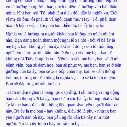
không chỉ khác nhau, chúng là đối lập qua đường kính. Nghĩa
vụ là hướng ra người khác, trách nhiệm là hướng vào bản thân
mình. Khi bạn nói 'Tôi phải làm điều đó', đấy là nghĩa vụ. 'Bởi
vì mẹ tôi ốm, tôi phải đi và ngồi cạnh mẹ.' Hay, 'Tôi phải đem
hoa tới bệnh viện. Tôi phải làm điều đó, bà ấy là mẹ tôi.'
Nghĩa vụ là hướng ra người khác: bạn không có trách nhiệm
nào. Bạn đang hoàn thành một nghi lễ xã hội - bởi vì bà ấy là
mẹ bạn; bạn không yêu bà ấy. Đó là lí do tại sao tôi nói rằng
nghĩa vụ là từ tục tĩu, bẩn thỉu. Nếu bạn yêu mẹ bạn, bạn sẽ
không nói 'Đây là nghĩa vụ.' Nếu bạn yêu mẹ bạn, bạn sẽ đi tới
bệnh viện, bạn sẽ đem hoa, bạn sẽ phục vụ mẹ bạn, bạn sẽ ở bên
giường của bà ấy, bạn sẽ xoa bóp chân mẹ, bạn sẽ cảm thông
với mẹ, nhưng nó sẽ không là nghĩa vụ - nó sẽ là trách nhiệm.
Bạn sẽ đáp ứng từ trái tim bạn.
Trách nhiệm nghĩa là năng lực đáp ứng. Trái tim bạn rung động,
bạn cảm thông với bà ấy, bạn chăm sóc bà ấy; không phải vì bà
ấy là mẹ bạn - điều đó không liên quan -bạn yêu người đàn bà
này. Bà ấy là mẹ bạn - hay không, điều đó là phụ - nhưng bạn
yêu người đàn bà này, bạn yêu người đàn bà này như một
người. Nó là việc tuôn chảy từ trái tim bạn.