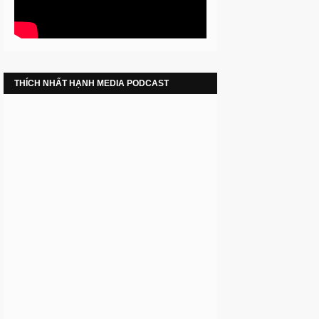
THÍCH NHẤT HẠNH MEDIA PODCAST