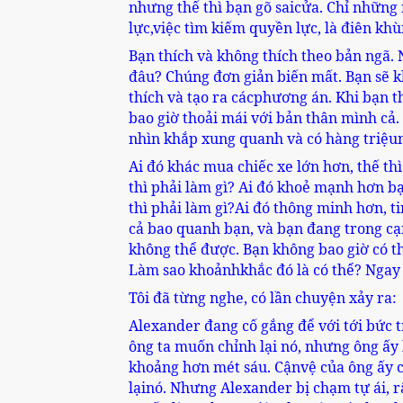
nhưng thế thì bạn gõ saicửa. Chỉ những
lực,việc tìm kiếm quyền lực, là điên khù
Bạn thích và không thích theo bản ngã. 
đâu? Chúng đơn giản biến mất. Bạn sẽ k
thích và tạo ra cácphương án. Khi bạn t
bao giờ thoải mái với bản thân mình cả.
nhìn khắp xung quanh và có hàng triệu
Ai đó khác mua chiếc xe lớn hơn, thế th
thì phải làm gì? Ai đó khoẻ mạnh hơn bạ
thì phải làm gì?Ai đó thông minh hơn, ti
cả bao quanh bạn, và bạn đang trong cạ
không thể được. Bạn không bao giờ có t
Làm sao khoảnhkhắc đó là có thể? Ngay 
Tôi đã từng nghe, có lần chuyện xảy ra:
Alexander đang cố gắng để với tới bức t
ông ta muốn chỉnh lại nó, nhưng ông ấy 
khoảng hơn mét sáu. Cậnvệ của ông ấy ca
lạinó. Nhưng Alexander bị chạm tự ái, rất