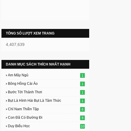
TỔNG SỐ LƯỢT XEM TRANG
4,407,639
DANH MỤC SÁCH THÍCH NHẤT HẠNH
Am Mây Ngủ
1
Bông Hồng Cài Áo
1
Bước Tới Thảnh Thơi
1
Bụt Là Hình Hài Bụt Là Tâm Thức
1
Chỉ Nam Thiền Tập
6
Con Đã Có Đường Đi
9
Duy Biểu Học
10