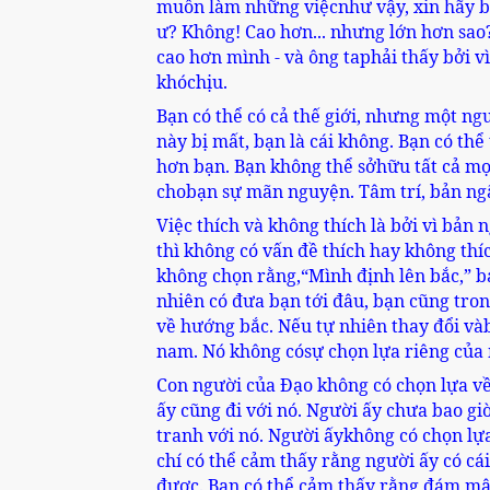
muốn làm những việcnhư vậy, xin hãy bả
ư? Không! Cao hơn... nhưng lớn hơn sao
cao hơn mình - và ông taphải thấy bởi vì
khóchịu.
Bạn có thể có cả thế giới, nhưng một ngư
này bị mất, bạn là cái không. Bạn có th
hơn bạn. Bạn không thể sởhữu tất cả mọi
chobạn sự mãn nguyện. Tâm trí, bản ng
Việc thích và không thích là bởi vì bản 
thì không có vấn đề thích hay không thíc
không chọn rằng,“Mình định lên bắc,” bạ
nhiên có đưa bạn tới đâu, bạn cũng tron
về hướng bắc. Nếu tự nhiên thay đổi vàb
nam. Nó không cósự chọn lựa riêng của
Con người của Đạo không có chọn lựa v
ấy cũng đi với nó. Người ấy chưa bao gi
tranh với nó. Người ấykhông có chọn lự
chí có thể cảm thấy rằng người ấy có cái
được. Bạn có thể cảm thấy rằng đám mây