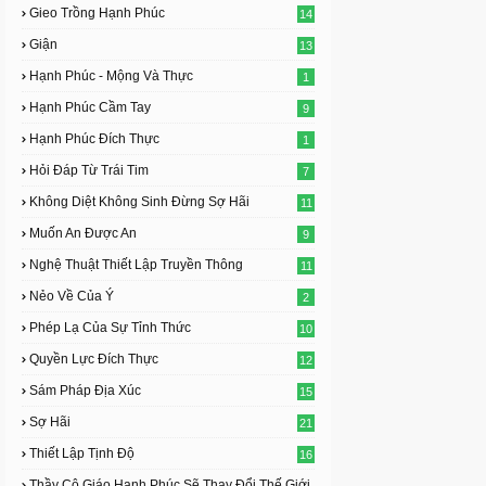
Gieo Trồng Hạnh Phúc
14
Giận
13
Hạnh Phúc - Mộng Và Thực
1
Hạnh Phúc Cầm Tay
9
Hạnh Phúc Đích Thực
1
Hỏi Đáp Từ Trái Tim
7
Không Diệt Không Sinh Đừng Sợ Hãi
11
Muốn An Được An
9
Nghệ Thuật Thiết Lập Truyền Thông
11
Nẻo Về Của Ý
2
Phép Lạ Của Sự Tỉnh Thức
10
Quyền Lực Đích Thực
12
Sám Pháp Địa Xúc
15
Sợ Hãi
21
Thiết Lập Tịnh Độ
16
Thầy Cô Giáo Hạnh Phúc Sẽ Thay Đổi Thế Giới