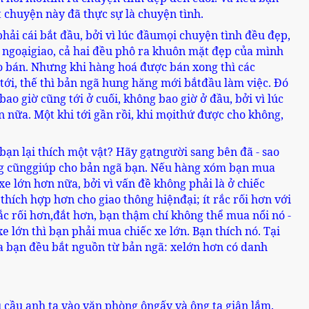
ết chuyện này đã thực sự là chuyện tình.
hải cái bắt đầu, bởi vì lúc đầumọi chuyện tình đều đẹp,
ều ngoạigiao, cả hai đều phô ra khuôn mặt đẹp của mình
ào bán. Nhưng khi hàng hoá được bán xong thì các
 tới, thế thì bản ngã hung hăng mới bắtđầu làm việc. Đó
bao giờ cũng tới ở cuối, không bao giờ ở đầu, bởi vì lúc
n nữa. Một khi tới gần rồi, khi mọithứ được cho không,
 bạn lại thích một vật? Hãy gạtngười sang bên đã - sao
ụng cũnggiúp cho bản ngã bạn. Nếu hàng xóm bạn mua
xe lớn hơn nữa, bởi vì vấn đề không phải là ở chiếc
thích hợp hơn cho giao thông hiệnđại; ít rắc rối hơn với
rắc rối hơn,đắt hơn, bạn thậm chí không thể mua nổi nó -
lớn thì bạn phải mua chiếc xe lớn. Bạn thích nó. Tại
của bạn đều bắt nguồn từ bản ngã: xelớn hơn có danh
 cầu anh ta vào văn phòng ôngấy và ông ta giận lắm.