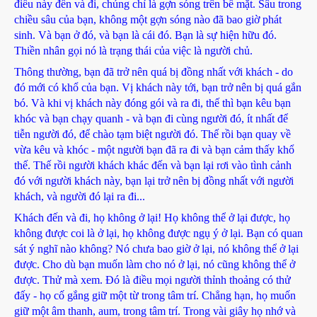
điều này đến và đi, chúng chỉ là gợn sóng trên bề mặt. Sâu trong
chiều sâu của bạn, không một gợn sóng nào đã bao giờ phát
sinh. Và bạn ở đó, và bạn là cái đó. Bạn là sự hiện hữu đó.
Thiền nhân gọi nó là trạng thái của việc là người chủ.
Thông thường, bạn đã trở nên quá bị đồng nhất với khách - do
đó mới có khổ của bạn. Vị khách này tới, bạn trở nên bị quá gắn
bó. Và khi vị khách này đóng gói và ra đi, thế thì bạn kêu bạn
khóc và bạn chạy quanh - và bạn đi cùng người đó, ít nhất để
tiễn người đó, để chào tạm biệt người đó. Thế rồi bạn quay về
vừa kêu và khóc - một người bạn đã ra đi và bạn cảm thấy khổ
thế. Thế rồi người khách khác đến và bạn lại rơi vào tình cảnh
đó với người khách này, bạn lại trở nên bị đồng nhất với người
khách, và người đó lại ra đi...
Khách đến và đi, họ không ở lại! Họ không thể ở lại được, họ
không được coi là ở lại, họ không được ngụ ý ở lại. Bạn có quan
sát ý nghĩ nào không? Nó chưa bao giờ ở lại, nó không thể ở lại
được. Cho dù bạn muốn làm cho nó ở lại, nó cũng không thể ở
được. Thử mà xem. Đó là điều mọi người thỉnh thoảng có thử
đấy - họ cố gắng giữ một từ trong tâm trí. Chẳng hạn, họ muốn
giữ một âm thanh, aum, trong tâm trí. Trong vài giây họ nhớ và