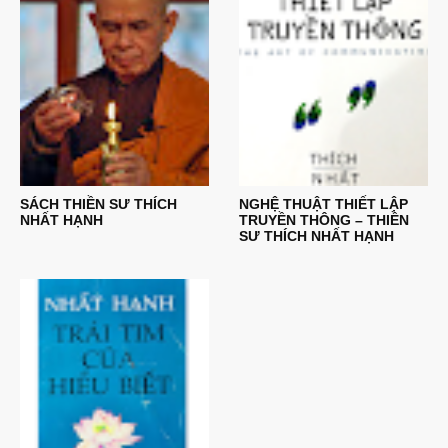
SÁCH THIỀN SƯ THÍCH
NGHỆ THUẬT THIẾT LẬP
NHẤT HẠNH
TRUYỀN THÔNG – THIỀN
SƯ THÍCH NHẤT HẠNH