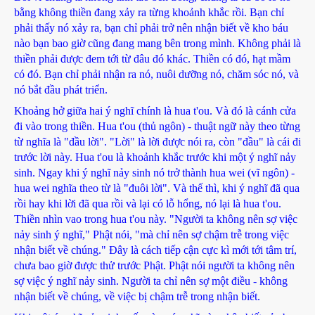
bằng không thiền đang xảy ra từng khoảnh khắc rồi. Bạn chỉ
phải thấy nó xảy ra, bạn chỉ phải trở nên nhận biết về kho báu
nào bạn bao giờ cũng đang mang bên trong mình. Không phải là
thiền phải được đem tới từ đâu đó khác. Thiền có đó, hạt mầm
có đó. Bạn chỉ phải nhận ra nó, nuôi dưỡng nó, chăm sóc nó, và
nó bắt đầu phát triển.
Khoảng hở giữa hai ý nghĩ chính là hua t'ou. Và đó là cánh cửa
đi vào trong thiền. Hua t'ou (thủ ngôn) - thuật ngữ này theo từng
từ nghĩa là "đầu lời". "Lời" là lời được nói ra, còn "đầu" là cái đi
trước lời này. Hua t'ou là khoảnh khắc trước khi một ý nghĩ nảy
sinh. Ngay khi ý nghĩ nảy sinh nó trở thành hua wei (vĩ ngôn) -
hua wei nghĩa theo từ là "đuôi lời". Và thế thì, khi ý nghĩ đã qua
rồi hay khi lời đã qua rồi và lại có lỗ hổng, nó lại là hua t'ou.
Thiền nhìn vao trong hua t'ou này. "Người ta không nên sợ việc
nảy sinh ý nghĩ," Phật nói, "mà chỉ nên sợ chậm trễ trong việc
nhận biết về chúng." Đây là cách tiếp cận cực kì mới tới tâm trí,
chưa bao giờ được thử trước Phật. Phật nói người ta không nên
sợ việc ý nghĩ nảy sinh. Người ta chỉ nên sợ một điều - không
nhận biết về chúng, về việc bị chậm trễ trong nhận biết.