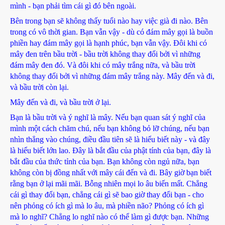
mình - bạn phải tìm cái gì đó bên ngoài.
Bên trong bạn sẽ không thấy tuổi nào hay việc già đi nào. Bên
trong có vô thời gian. Bạn vẫn vậy - dù có đám mây gọi là buồn
phiền hay đám mây gọi là hạnh phúc, bạn vẫn vậy. Đôi khi có
mây đen trên bầu trời - bầu trời không thay đổi bởi vì những
đám mây đen đó. Và đôi khi có mây trắng nữa, và bầu trời
không thay đổi bởi vì những đám mây trắng này. Mây đến và đi,
và bầu trời còn lại.
Mây đến và đi, và bầu trời ở lại.
Bạn là bầu trời và ý nghĩ là mây. Nếu bạn quan sát ý nghĩ của
mình một cách chăm chú, nếu bạn không bỏ lỡ chúng, nếu bạn
nhìn thẳng vào chúng, điều đầu tiên sẽ là hiểu biết này - và đây
là hiểu biết lớn lao. Đây là bắt đầu của phật tính của bạn, đây là
bắt đầu của thức tỉnh của bạn. Bạn không còn ngủ nữa, bạn
không còn bị đồng nhất với mây cái đến và đi. Bây giờ bạn biết
rằng bạn ở lại mãi mãi. Bỗng nhiên mọi lo âu biến mất. Chẳng
cái gì thay đổi bạn, chẳng cái gì sẽ bao giờ thay đổi bạn - cho
nên phỏng có ích gì mà lo âu, mà phiền não? Phỏng có ích gì
mà lo nghĩ? Chẳng lo nghĩ nào có thể làm gì được bạn. Những