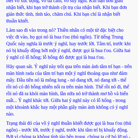
biết vô xúc động, vô đa cảm, vô suy nghĩ. Khi bạn đơn giản
nhận biết, khi bạn trở thành cột trụ của nhận biết. Khi bạn đơn
giản thức tỉnh, tỉnh táo, chăm chú. Khi bạn chỉ là nhận biết
thuần khiết.
Làm sao đi vào trong nó? Thiền nhân có một từ đặc biệt cho
việc đi vào, họ gọi nó là hua t'ou (thủ ngôn). Từ tiếng Trung
Quốc này nghĩa là trước ý nghĩ, hay trước lời. Tâm trí, trước khi
nó bị khuấy động bởi một ý nghĩ, được gọi là hua t'ou. Giữa hai
ý nghĩ có lỗ hổng; lỗ hổng đó được gọi là hua t'ou.
Hãy quan sát. Ý nghĩ này trôi qua trên màn ảnh tâm trí bạn - trên
màn hình rada của tâm trí bạn một ý nghĩ thoáng qua như đám
mây. Đầu tiên nó là mông lung - nó đang tới, nó đang tới - thế
rồi nó có đó bỗng nhiên nổi ra trên màn hình. Thế rồi nó đi, thế
rồi nó đã ra khỏi màn hình, lần nữa nó trở thành mơ hồ và biến
mất... Ý nghĩ khác tới. Giữa hai ý nghĩ này có lỗ hổng - trong
một khoảnh khắc hay một phần giây màn ảnh không có ý nghĩ
nào.
Trạng thái đó của vô ý nghĩ thuần khiết được gọi là hua t'ou (thủ
ngôn) - trước lời, trước ý nghĩ, trước khi tâm trí bị khuấy động.
Bởi vì chúng ta không tỉnh táo bên trong, chúng ta cứ bỏ lỡ nó -