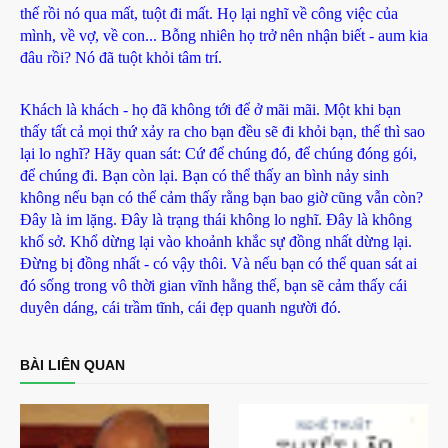
thế rồi nó qua mất, tuột đi mất. Họ lại nghĩ về công việc của
mình, về vợ, về con... Bỗng nhiên họ trở nên nhận biết - aum kia
đâu rồi? Nó đã tuột khỏi tâm trí.
Khách là khách - họ đã không tới để ở mãi mãi. Một khi bạn
thấy tất cả mọi thứ xảy ra cho bạn đều sẽ đi khỏi bạn, thế thì sao
lại lo nghĩ? Hãy quan sát: Cứ để chúng đó, để chúng đóng gói,
để chúng đi. Bạn còn lại. Bạn có thể thấy an bình nảy sinh
không nếu bạn có thể cảm thấy rằng bạn bao giờ cũng vẫn còn?
Đây là im lặng. Đây là trạng thái không lo nghĩ. Đây là không
khổ sở. Khổ dừng lại vào khoảnh khắc sự đồng nhất dừng lại.
Đừng bị đồng nhất - có vậy thôi. Và nếu bạn có thể quan sát ai
đó sống trong vô thời gian vĩnh hằng thế, bạn sẽ cảm thấy cái
duyên dáng, cái trầm tĩnh, cái đẹp quanh người đó.
BÀI LIÊN QUAN