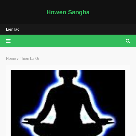
Howen Sangha
Liên lạc
Home
Thien La Gi