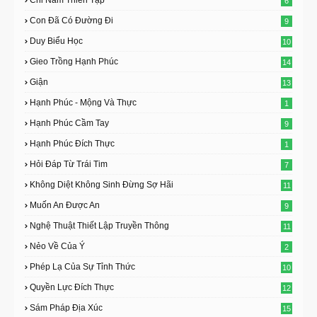
Chỉ Nam Thiền Tập
6
Con Đã Có Đường Đi
9
Duy Biểu Học
10
Gieo Trồng Hạnh Phúc
14
Giận
13
Hạnh Phúc - Mộng Và Thực
1
Hạnh Phúc Cầm Tay
9
Hạnh Phúc Đích Thực
1
Hỏi Đáp Từ Trái Tim
7
Không Diệt Không Sinh Đừng Sợ Hãi
11
Muốn An Được An
9
Nghệ Thuật Thiết Lập Truyền Thông
11
Nẻo Về Của Ý
2
Phép Lạ Của Sự Tỉnh Thức
10
Quyền Lực Đích Thực
12
Sám Pháp Địa Xúc
15