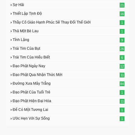
Sợ Hãi
21
Thiết Lập Tịnh Độ
16
Thầy Cô Giáo Hạnh Phúc Sẽ Thay Đổi Thế Giới
1
Thả Một Bè Lau
1
Tĩnh Lặng
9
Trái Tim Của Bụt
26
Trái Tim Của Hiểu Biết
6
Đạo Phật Ngày Nay
12
Đạo Phật Qua Nhận Thức Mới
11
Đường Xưa Mây Trắng
84
Đạo Phật Của Tuổi Trẻ
1
Đạo Phật Hiện Đại Hóa
11
Để Có Một Tương Lai
1
Ước Hẹn Với Sự Sống
1