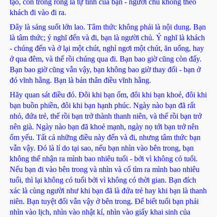
tạo, còn trống rỗng là tự tính của bạn - người chủ không theo
khách đi vào đi ra.
Đây là sáng suốt lớn lao. Tâm thức không phải là nội dung. Bạn
là tâm thức; ý nghĩ đến và đi, bạn là người chủ. Ý nghĩ là khách
- chúng đến và ở lại một chút, nghỉ ngơi một chút, ăn uống, hay
ở qua đêm, và thế rồi chúng qua đi. Bạn bao giờ cũng còn đấy.
Bạn bao giờ cũng vẫn vậy, bạn không bao giờ thay đổi - bạn ở
đó vĩnh hằng. Bạn là bản thân điều vĩnh hằng.
Hãy quan sát điều đó. Đôi khi bạn ốm, đôi khi bạn khoẻ, đôi khi
bạn buồn phiền, đôi khi bạn hạnh phúc. Ngày nào bạn đã rất
nhỏ, đứa trẻ, thế rồi bạn trở thành thanh niên, và thế rồi bạn trở
nên già. Ngày nào bạn đã khoẻ mạnh, ngày nọ tới bạn trở nên
ốm yếu. Tất cả những điều này đến và đi, nhưng tâm thức bạn
vẫn vậy. Đó là lí do tại sao, nếu bạn nhìn vào bên trong, bạn
không thể nhận ra mình bao nhiêu tuổi - bởi vì không có tuổi.
Nếu bạn đi vào bên trong và nhìn và cố tìm ra mình bao nhiêu
tuổi, thì lại không có tuổi bởi vì không có thời gian. Bạn đích
xác là cùng người như khi bạn đã là đứa trẻ hay khi bạn là thanh
niên. Bạn tuyệt đối vẫn vậy ở bên trong. Để biết tuổi bạn phải
nhìn vào lịch, nhìn vào nhật kí, nhìn vào giấy khai sinh của