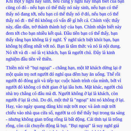
Khi một ý nghĩ nảy sinh, nếu cùng ý nghĩ này nhận biết của bạn
cũng có đó - nếu bạn có thể thấy nó nảy sinh, nếu bạn có thể
thấy nó đang tới, nếu bạn có thể thấy nó ở đó, nếu bạn có thể
thấy nó đi - thế thì không có vấn đề gì hết cả. Chính việc thấy
này, dần dần, trở thành thành luỹ của bạn. Chính nhận biết này
đem tới cho bạn nhiều kết quả. Đầu tiên bạn có thể thấy, bạn
thấy rằng bạn không là ý nghĩ. Ý nghĩ tách biệt khỏi bạn, bạn
không bị đồng nhất với nó. Bạn là tâm thức và nó là nội dung.
Nó tới và đi - nó là vị khách, bạn là người chủ. Đây là kinh
nghiệm đầu tiên về thiền.
Thiền nói về "bụi ngoại" - chẳng hạn, một lữ khách dừng lại ở
một quán trọ nơi người đó nghỉ qua đêm hay ăn uống. Thế rồi
người đó đóng gói và tiếp tục cuộc hành trình của mình, bởi vì
người đó không có thời gian ở lại lâu hơn. Mặt khác, người chủ
nhà trọ chẳng có đâu mà đi. Người không ở lại là khách, còn
người ở lại là chủ. Do đó, một thứ là "ngoại" khi nó không ở lại.
Hay, vào ngày quang đãng khi mặt trời mọc và ánh mặt trời
chiếu vào nhà qua cửa sổ, người ta có thể thấy bụi trong tia sáng
- nhưng không gian trống rỗng là bất động. Cái tĩnh tại là trống
rỗng, còn cái chuyển động là bụi. "Bụi ngoại" là suy nghĩ giả