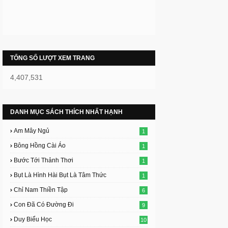
TỔNG SỐ LƯỢT XEM TRANG
4,407,531
DANH MỤC SÁCH THÍCH NHẤT HẠNH
Am Mây Ngủ
1
Bông Hồng Cài Áo
1
Bước Tới Thảnh Thơi
1
Bụt Là Hình Hài Bụt Là Tâm Thức
1
Chỉ Nam Thiền Tập
6
Con Đã Có Đường Đi
9
Duy Biểu Học
10