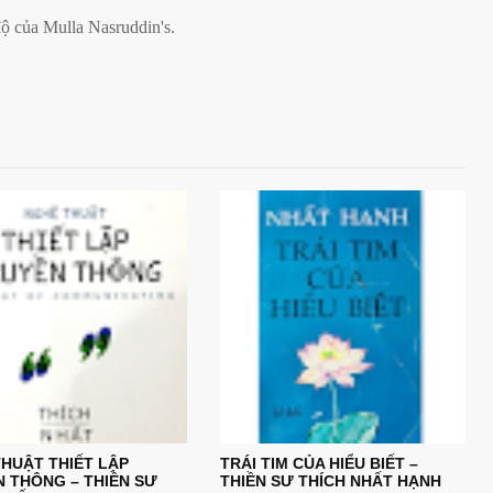
 độ của Mulla Nasruddin's.
HUẬT THIẾT LẬP
TRÁI TIM CỦA HIỂU BIẾT –
N THÔNG – THIỀN SƯ
THIỀN SƯ THÍCH NHẤT HẠNH