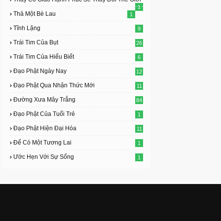
1
Thả Một Bè Lau
1
Tĩnh Lặng
9
Trái Tim Của Bụt
26
Trái Tim Của Hiểu Biết
6
Đạo Phật Ngày Nay
12
Đạo Phật Qua Nhận Thức Mới
11
Đường Xưa Mây Trắng
84
Đạo Phật Của Tuổi Trẻ
1
Đạo Phật Hiện Đại Hóa
11
Để Có Một Tương Lai
1
Ước Hẹn Với Sự Sống
1