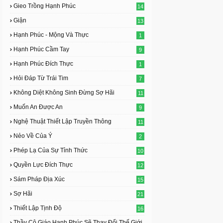
Gieo Trồng Hạnh Phúc
14
Giận
13
Hạnh Phúc - Mộng Và Thực
1
Hạnh Phúc Cầm Tay
9
Hạnh Phúc Đích Thực
1
Hỏi Đáp Từ Trái Tim
7
Không Diệt Không Sinh Đừng Sợ Hãi
11
Muốn An Được An
9
Nghệ Thuật Thiết Lập Truyền Thông
11
Nẻo Về Của Ý
2
Phép Lạ Của Sự Tỉnh Thức
10
Quyền Lực Đích Thực
12
Sám Pháp Địa Xúc
15
Sợ Hãi
21
Thiết Lập Tịnh Độ
16
Thầy Cô Giáo Hạnh Phúc Sẽ Thay Đổi Thế Giới