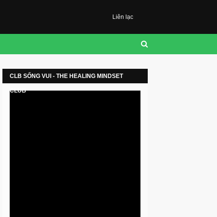
Liên lạc
CLB SỐNG VUI - THE HEALING MINDSET
CLUB