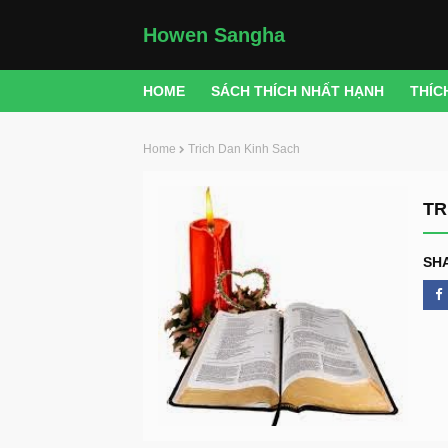
Howen Sangha
HOME
SÁCH THÍCH NHẤT HẠNH
THÍC
Home
Trich Dan Kinh Sach
TR
SH