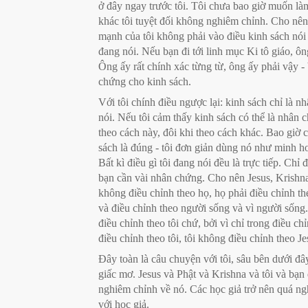
ở đây ngay trước tôi. Tôi chưa bao giờ muốn làm
khác tôi tuyệt đối không nghiêm chỉnh. Cho nên 
mạnh của tôi không phải vào điều kinh sách nói 
đang nói. Nếu bạn đi tới linh mục Ki tô giáo, ô
Ông ấy rất chính xác từng từ, ông ấy phải vậy -
chứng cho kinh sách.
Với tôi chính điều ngược lại: kinh sách chỉ là nhâ
nói. Nếu tôi cảm thấy kinh sách có thể là nhân c
theo cách này, đôi khi theo cách khác. Bao giờ
sách là đúng - tôi đơn giản dùng nó như minh hoạ
Bất kì điều gì tôi đang nói đều là trực tiếp. Chỉ
bạn cần vài nhân chứng. Cho nên Jesus, Krishna
không điều chỉnh theo họ, họ phải điều chỉnh the
và điều chỉnh theo người sống và vì người sống
điều chỉnh theo tôi chứ, bởi vì chỉ trong điều chỉ
điều chỉnh theo tôi, tôi không điều chỉnh theo Je
Đây toàn là câu chuyện với tôi, sâu bên dưới đây
giấc mơ. Jesus và Phật và Krishna và tôi và bạ
nghiêm chỉnh về nó. Các học giả trở nên quá ng
với học giả.