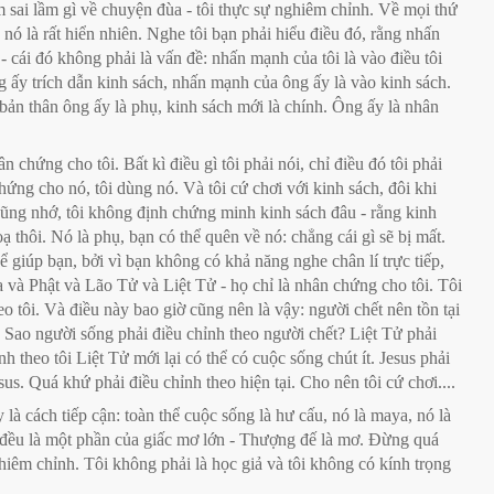
 sai lầm gì về chuyện đùa - tôi thực sự nghiêm chỉnh. Về mọi thứ
nó là rất hiển nhiên. Nghe tôi bạn phải hiểu điều đó, rằng nhấn
- cái đó không phải là vấn đề: nhấn mạnh của tôi là vào điều tôi
ng ấy trích dẫn kinh sách, nhấn mạnh của ông ấy là vào kinh sách.
 bản thân ông ấy là phụ, kinh sách mới là chính. Ông ấy là nhân
n chứng cho tôi. Bất kì điều gì tôi phải nói, chỉ điều đó tôi phải
hứng cho nó, tôi dùng nó. Và tôi cứ chơi với kinh sách, đôi khi
 cũng nhớ, tôi không định chứng minh kinh sách đâu - rằng kinh
 thôi. Nó là phụ, bạn có thể quên về nó: chẳng cái gì sẽ bị mất.
 để giúp bạn, bởi vì bạn không có khả năng nghe chân lí trực tiếp,
 và Phật và Lão Tử và Liệt Tử - họ chỉ là nhân chứng cho tôi. Tôi
o tôi. Và điều này bao giờ cũng nên là vậy: người chết nên tồn tại
. Sao người sống phải điều chỉnh theo người chết? Liệt Tử phải
nh theo tôi Liệt Tử mới lại có thể có cuộc sống chút ít. Jesus phải
sus. Quá khứ phải điều chỉnh theo hiện tại. Cho nên tôi cứ chơi....
 là cách tiếp cận: toàn thể cuộc sống là hư cấu, nó là maya, nó là
n đều là một phần của giấc mơ lớn - Thượng đế là mơ. Đừng quá
hiêm chỉnh. Tôi không phải là học giả và tôi không có kính trọng