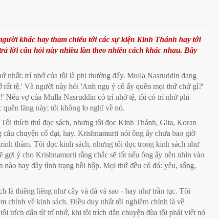
 người khác hay tham chiếu tới các sự kiện Kinh Thánh hay tới
trả lời câu hỏi này nhiều lần theo nhiều cách khác nhau. Bây
 nhất: trí nhớ của tôi là phi thường đấy. Mulla Nasruddin đang
hớ rất tệ.' Và người này hỏi 'Anh ngụ ý cô ấy quên mọi thứ chứ gì?'
 Nếu vợ của Mulla Nasruddin có trí nhớ tệ, tôi có trí nhớ phi
 quên lãng này; tôi không lo nghĩ về nó.
. Tôi thích thú đọc sách, nhưng tôi đọc Kinh Thánh, Gita, Koran
g câu chuyện cổ đại, hay. Krishnamurti nói ông ấy chưa bao giờ
 trinh thám. Tôi đọc kinh sách, nhưng tôi đọc trong kinh sách như
sẽ gợi ý cho Krishnamurti rằng chắc sẽ tốt nếu ông ấy nên nhìn vào
nào hay đầy tình trạng hồi hộp. Mọi thứ đều có đó: yêu, sống,
ch là thiêng liêng như cây và đá và sao - hay như trần tục. Tôi
êm chỉnh về kinh sách. Điều duy nhất tôi nghiêm chỉnh là về
i trích dẫn từ trí nhớ, khi tôi trích dẫn chuyện đùa tôi phải viết nó