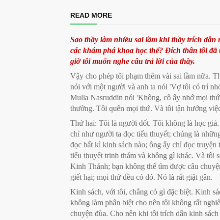
READ MORE
Sao thầy làm nhiều sai lầm khi thầy trích dẫn
các khám phá khoa học thế? Đích thân tôi đã 
giờ tôi muốn nghe câu trả lời của thầy.
Vậy cho phép tôi phạm thêm vài sai lầm nữa. Thứ
nói với một người và anh ta nói 'Vợ tôi có trí n
Mulla Nasruddin nói 'Không, cô ấy nhớ mọi thứ!'
thường. Tôi quên mọi thứ. Và tôi tận hưởng việc
Thứ hai: Tôi là người dốt. Tôi không là học giả
chỉ như người ta đọc tiểu thuyết; chúng là nhữn
đọc bất kì kinh sách nào; ông ấy chỉ đọc truyện
tiểu thuyết trinh thám và không gì khác. Và tôi 
Kinh Thánh; bạn không thể tìm được câu chuyện 
giết hại; mọi thứ đều có đó. Nó là rất giật gân.
Kinh sách, với tôi, chẳng có gì đặc biệt. Kinh sá
không làm phân biệt cho nên tôi không rất nghi
chuyện đùa. Cho nên khi tôi trích dẫn kinh sách tô