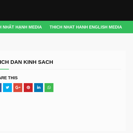
H NHẤT HẠNH MEDIA
THICH NHAT HANH ENGLISH MEDIA
ICH DAN KINH SACH
ARE THIS