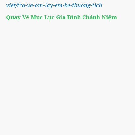
viet/tro-ve-om-lay-em-be-thuong-tich
Quay Về Mục Lục Gia Đình Chánh Niệm