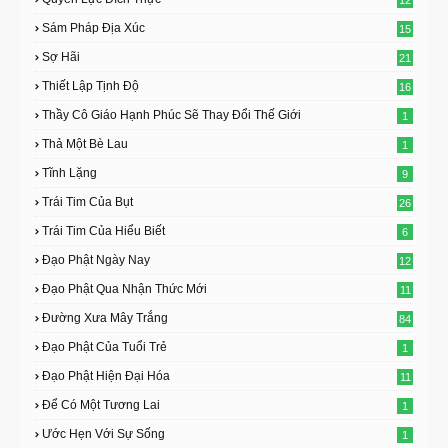
12
Sám Pháp Địa Xúc
15
Sợ Hãi
21
Thiết Lập Tịnh Độ
16
Thầy Cô Giáo Hạnh Phúc Sẽ Thay Đổi Thế Giới
1
Thả Một Bè Lau
1
Tĩnh Lặng
9
Trái Tim Của Bụt
26
Trái Tim Của Hiểu Biết
6
Đạo Phật Ngày Nay
12
Đạo Phật Qua Nhận Thức Mới
11
Đường Xưa Mây Trắng
84
Đạo Phật Của Tuổi Trẻ
1
Đạo Phật Hiện Đại Hóa
11
Để Có Một Tương Lai
1
Ước Hẹn Với Sự Sống
1