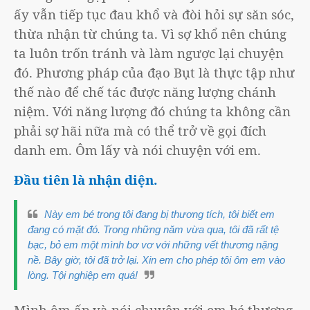
ấy vẫn tiếp tục đau khổ và đòi hỏi sự săn sóc,
thừa nhận từ chúng ta. Vì sợ khổ nên chúng
ta luôn trốn tránh và làm ngược lại chuyện
đó. Phương pháp của đạo Bụt là thực tập như
thế nào để chế tác được năng lượng chánh
niệm. Với năng lượng đó chúng ta không cần
phải sợ hãi nữa mà có thể trở về gọi đích
danh em. Ôm lấy và nói chuyện với em.
Đầu tiên là nhận diện.
Này em bé trong tôi đang bị thương tích, tôi biết em
đang có mặt đó. Trong những năm vừa qua, tôi đã rất tệ
bạc, bỏ em một mình bơ vơ với những vết thương nặng
nề. Bây giờ, tôi đã trở lại. Xin em cho phép tôi ôm em vào
lòng. Tội nghiệp em quá!
Mình ôm ấp và nói chuyện với em bé thương