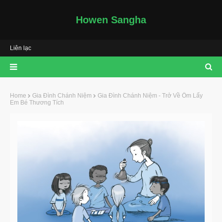
Howen Sangha
Liên lạc
Home
Gia Đình Chánh Niệm
Gia Đình Chánh Niệm - Trở Về Ôm Lấy
Em Bé Thương Tích