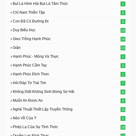
Bụt Là Hình Hài Bụt Là Tâm Thức
1
Chỉ Nam Thiền Tập
6
Con Đã Có Đường Đi
9
Duy Biểu Học
10
Gieo Trồng Hạnh Phúc
14
Giận
13
Hạnh Phúc - Mộng Và Thực
1
Hạnh Phúc Cầm Tay
9
Hạnh Phúc Đích Thực
1
Hỏi Đáp Từ Trái Tim
7
Không Diệt Không Sinh Đừng Sợ Hãi
11
Muốn An Được An
9
Nghệ Thuật Thiết Lập Truyền Thông
11
Nẻo Về Của Ý
2
Phép Lạ Của Sự Tỉnh Thức
10
Quyền Lực Đích Thực