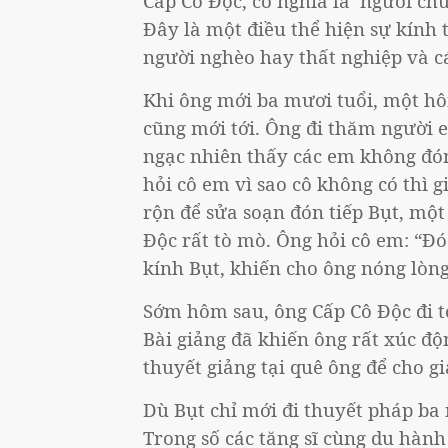
Cấp Cô Độc, có nghĩa là ‘người ch
Đây là một điều thể hiện sự kính 
người nghèo hay thất nghiệp và cá
Khi ông mới ba mươi tuổi, một h
cũng mới tới. Ông đi thăm người 
ngạc nhiên thấy các em không đón
hỏi cô em vì sao cô không có thì g
rộn để sửa soạn đón tiếp Bụt, một
Độc rất tò mò. Ông hỏi cô em: “Đó l
kính Bụt, khiến cho ông nóng lòn
Sớm hôm sau, ông Cấp Cô Độc đi t
Bài giảng đã khiến ông rất xúc độ
thuyết giảng tại quê ông để cho g
Dù Bụt chỉ mới đi thuyết pháp ba
Trong số các tăng sĩ cùng du hành 