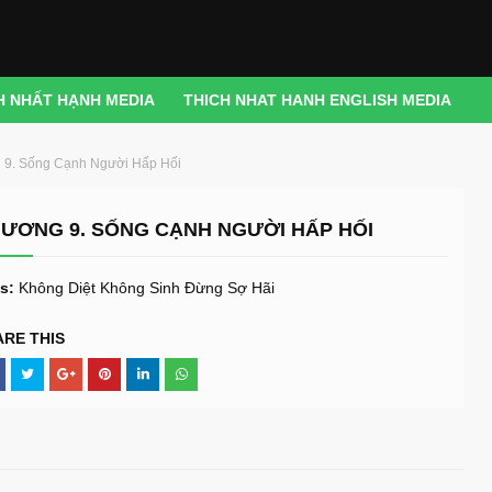
H NHẤT HẠNH MEDIA
THICH NHAT HANH ENGLISH MEDIA
9. Sống Cạnh Người Hấp Hối
ƯƠNG 9. SỐNG CẠNH NGƯỜI HẤP HỐI
s:
Không Diệt Không Sinh Đừng Sợ Hãi
ARE THIS