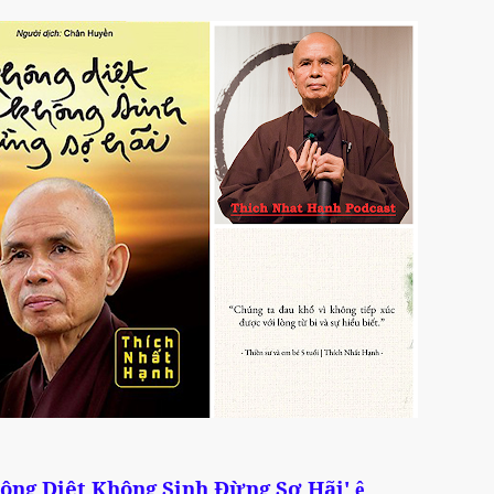
hông Diệt Không Sinh Đừng Sợ Hãi'
ê