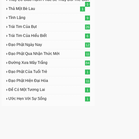
1
Thả Một Bè Lau
1
Tĩnh Lặng
9
Trái Tim Của Bụt
26
Trái Tim Của Hiểu Biết
6
Đạo Phật Ngày Nay
12
Đạo Phật Qua Nhận Thức Mới
11
Đường Xưa Mây Trắng
84
Đạo Phật Của Tuổi Trẻ
1
Đạo Phật Hiện Đại Hóa
11
Để Có Một Tương Lai
1
Ước Hẹn Với Sự Sống
1