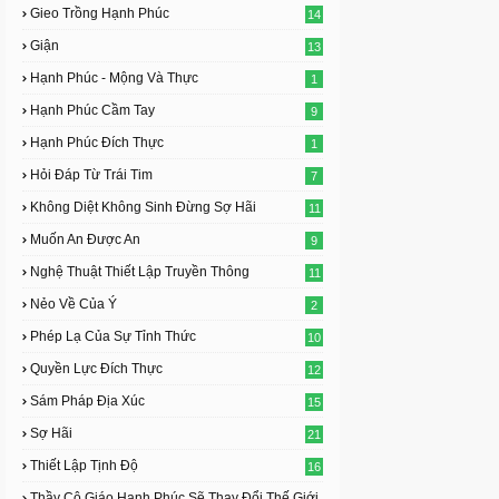
Gieo Trồng Hạnh Phúc
14
Giận
13
Hạnh Phúc - Mộng Và Thực
1
Hạnh Phúc Cầm Tay
9
Hạnh Phúc Đích Thực
1
Hỏi Đáp Từ Trái Tim
7
Không Diệt Không Sinh Đừng Sợ Hãi
11
Muốn An Được An
9
Nghệ Thuật Thiết Lập Truyền Thông
11
Nẻo Về Của Ý
2
Phép Lạ Của Sự Tỉnh Thức
10
Quyền Lực Đích Thực
12
Sám Pháp Địa Xúc
15
Sợ Hãi
21
Thiết Lập Tịnh Độ
16
Thầy Cô Giáo Hạnh Phúc Sẽ Thay Đổi Thế Giới