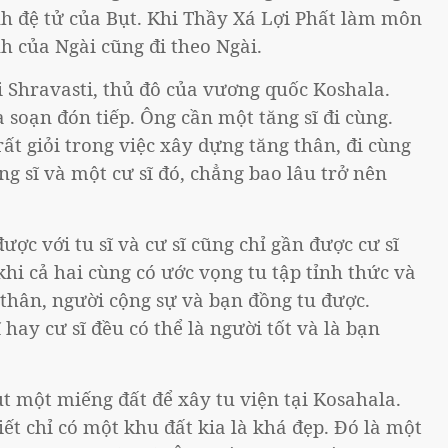
ành đệ tử của Bụt. Khi Thầy Xá Lợi Phất làm môn
nh của Ngài cũng đi theo Ngài.
i Shravasti, thủ đô của vương quốc Koshala.
 soạn đón tiếp. Ông cần một tăng sĩ đi cùng.
ất giỏi trong việc xây dựng tăng thân, đi cùng
ng sĩ và một cư sĩ đó, chẳng bao lâu trở nên
ược với tu sĩ và cư sĩ cũng chỉ gần được cư sĩ
hi cả hai cùng có ước vọng tu tập tỉnh thức và
 thân, người cộng sự và bạn đồng tu được.
 hay cư sĩ đều có thể là người tốt và là bạn
 một miếng đất để xây tu viện tại Kosahala.
iết chỉ có một khu đất kia là khá đẹp. Đó là một