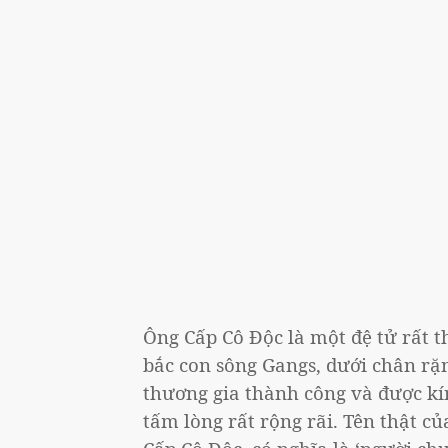
Ông Cấp Cô Độc là một đệ tử rất t
bắc con sông Gangs, dưới chân rặ
thương gia thành công và được kí
tấm lòng rất rộng rãi. Tên thật c