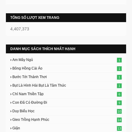
TỔNG SỐ LƯỢT XEM TRANG
4,407,373
DANH MỤC SÁCH THÍCH NHẤT HẠNH
Am Mây Ngủ
1
Bông Hồng Cài Áo
1
Bước Tới Thảnh Thơi
1
Bụt Là Hình Hài Bụt Là Tâm Thức
1
Chỉ Nam Thiền Tập
6
Con Đã Có Đường Đi
9
Duy Biểu Học
10
Gieo Trồng Hạnh Phúc
14
Giận
13