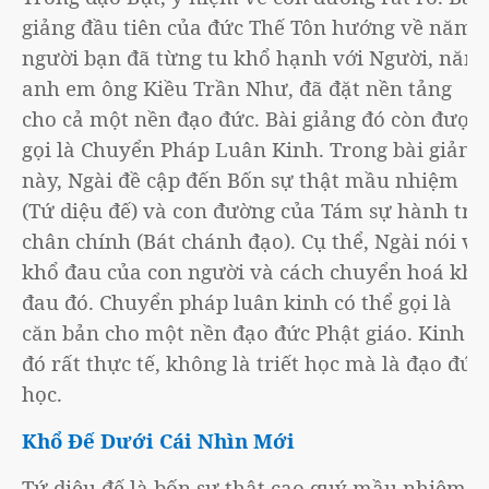
giảng đầu tiên của đức Thế Tôn hướng về năm
người bạn đã từng tu khổ hạnh với Người, năm
anh em ông Kiều Trần Như, đã đặt nền tảng
cho cả một nền đạo đức. Bài giảng đó còn được
gọi là Chuyển Pháp Luân Kinh. Trong bài giảng
này, Ngài đề cập đến Bốn sự thật mầu nhiệm
(Tứ diệu đế) và con đường của Tám sự hành trì
chân chính (Bát chánh đạo). Cụ thể, Ngài nói về
khổ đau của con người và cách chuyển hoá khổ
đau đó. Chuyển pháp luân kinh có thể gọi là
căn bản cho một nền đạo đức Phật giáo. Kinh
đó rất thực tế, không là triết học mà là đạo đức
học.
Khổ Đế Dưới Cái Nhìn Mới
Tứ diệu đế là bốn sự thật cao quý mầu nhiệm,