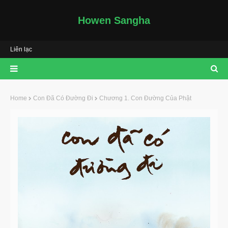
Howen Sangha
Liên lạc
Home
Con Đã Có Đường Đi
Chương 1. Con Đường Của Phật