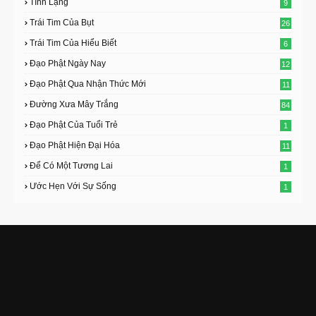
Tĩnh Lặng
9
Trái Tim Của Bụt
26
Trái Tim Của Hiểu Biết
6
Đạo Phật Ngày Nay
12
Đạo Phật Qua Nhận Thức Mới
11
Đường Xưa Mây Trắng
84
Đạo Phật Của Tuổi Trẻ
1
Đạo Phật Hiện Đại Hóa
11
Để Có Một Tương Lai
1
Ước Hẹn Với Sự Sống
1