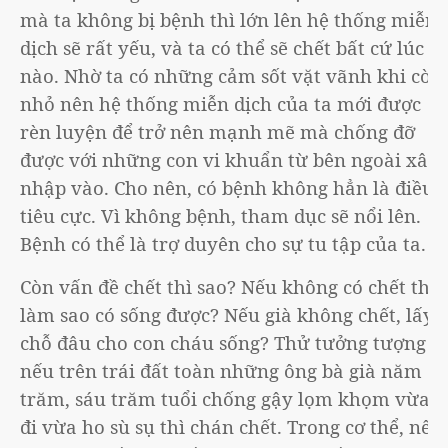
mà ta không bị bệnh thì lớn lên hệ thống miễn
dịch sẽ rất yếu, và ta có thể sẽ chết bất cứ lúc
nào. Nhờ ta có những cảm sốt vặt vãnh khi còn
nhỏ nên hệ thống miễn dịch của ta mới được
rèn luyện để trở nên mạnh mẽ mà chống đỡ
được với những con vi khuẩn từ bên ngoài xâm
nhập vào. Cho nên, có bệnh không hẳn là điều
tiêu cực. Vì không bệnh, tham dục sẽ nổi lên.
Bệnh có thể là trợ duyên cho sự tu tập của ta.
Còn vấn đề chết thì sao? Nếu không có chết thì
làm sao có sống được? Nếu già không chết, lấy
chỗ đâu cho con cháu sống? Thử tưởng tượng
nếu trên trái đất toàn những ông bà già năm
trăm, sáu trăm tuổi chống gậy lọm khọm vừa
đi vừa ho sù sụ thì chán chết. Trong cơ thể, nếu