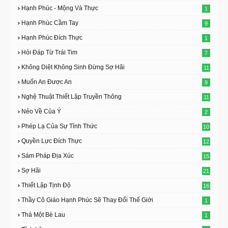
Hạnh Phúc - Mộng Và Thực
1
Hạnh Phúc Cầm Tay
9
Hạnh Phúc Đích Thực
1
Hỏi Đáp Từ Trái Tim
7
Không Diệt Không Sinh Đừng Sợ Hãi
11
Muốn An Được An
9
Nghệ Thuật Thiết Lập Truyền Thông
11
Nẻo Về Của Ý
2
Phép Lạ Của Sự Tỉnh Thức
10
Quyền Lực Đích Thực
12
Sám Pháp Địa Xúc
15
Sợ Hãi
21
Thiết Lập Tịnh Độ
16
Thầy Cô Giáo Hạnh Phúc Sẽ Thay Đổi Thế Giới
1
Thả Một Bè Lau
1