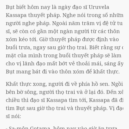
Bụt biết hôm nay là ngày đạo sĩ Uruvela
Kassapa thuyết pháp. Nghe nói trong số những
người nghe pháp. Ngoài năm trăm vị đệ tử tu
sĩ, sẽ còn có gần một ngàn người từ các thôn
xóm kéo tới. Giờ thuyết pháp được định vào
buổi trưa, ngay sau giờ thọ trai. Biết rằng sự có
mặt của mình trong buổi thuyết pháp sẽ làm
cho vị lãnh đạo mất bớt vẻ thoải mái, sáng ấy
Bụt mang bát đi vào thôn xóm để khất thực.
Khất thực xong, người đi về phía hồ sen. Ngồi
bên bờ sông, người thọ trai và ở lại đó. Đến xế
chiều thì đạo sĩ Kassapa tìm tới, Kassapa đã đi
tìm Bụt sau giờ thọ trai và thuyết pháp. Vị đạo
sĩ nói:
- Sa-môn Gotama, hôm nay vào giờ ăn trưa