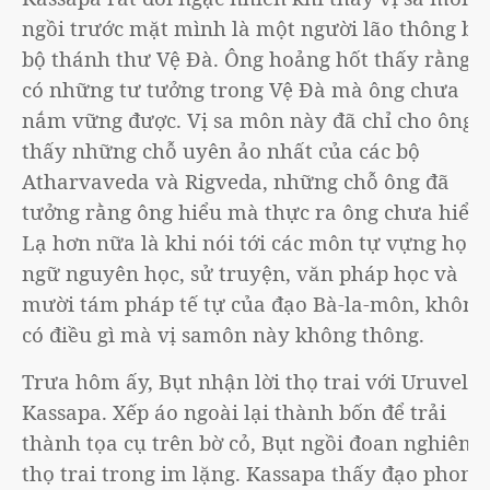
ngồi trước mặt mình là một người lão thông ba
bộ thánh thư Vệ Đà. Ông hoảng hốt thấy rằng
có những tư tưởng trong Vệ Đà mà ông chưa
nắm vững được. Vị sa môn này đã chỉ cho ông
thấy những chỗ uyên ảo nhất của các bộ
Atharvaveda và Rigveda, những chỗ ông đã
tưởng rằng ông hiểu mà thực ra ông chưa hiểu.
Lạ hơn nữa là khi nói tới các môn tự vựng học,
ngữ nguyên học, sử truyện, văn pháp học và
mười tám pháp tế tự của đạo Bà-la-môn, không
có điều gì mà vị samôn này không thông.
Trưa hôm ấy, Bụt nhận lời thọ trai với Uruvela
Kassapa. Xếp áo ngoài lại thành bốn để trải
thành tọa cụ trên bờ cỏ, Bụt ngồi đoan nghiêm
thọ trai trong im lặng. Kassapa thấy đạo phong