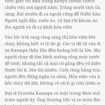
thức giấc thì ánh trăng khuya chênh chếch
chiếu vào nơi người nằm. Trăng mười tám thật
sáng. Bụt muốn đi ra ngoài rừng để thiền hành.
Người ngồi dậy, cuốn áo, rũ bụi rồi khoác áo
lên người và đi ra khỏi hỏa viện.
Vào lúc trời tang tảng sáng thì hỏa viện bốc
cháy, không biết vì lý do gì. Các vị đệ tử của đạo
sư Kassapa thấy lửa đều hoảng hốt la lớn. Mọi
người chạy đi tìm bình xuống sông múc nước
để tưới, nhưng tất cả mọi cố gắng đều vô hiệu.
Nước thì ít, lửa thì nhiều. Cuối cùng hàng trăm
người đều đứng ngẩn ra nhìn. Hỏa viện của họ
bốc cháy dữ dội, không có cách gì cứu chữa nổi.
Đại sĩ Uruvela Kassapa có mặt trong đám mấy
trăm người ấy. Ông thương tiếc vị sa-môn đức