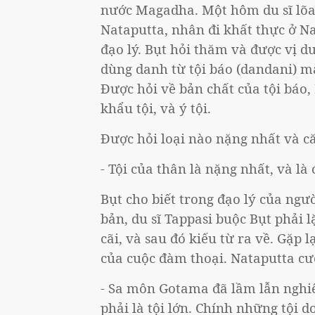
nước Magadha. Một hôm du sĩ lõa 
Nataputta, nhân đi khất thực ở N
đạo lý. Bụt hỏi thăm và được vị du
dùng danh từ tội báo (dandani) 
Được hỏi về bản chất của tội báo, D
khẩu tội, và ý tội.
Được hỏi loại nào nặng nhất và că
- Tội của thân là nặng nhất, và là
Bụt cho biết trong đạo lý của ngườ
bản, du sĩ Tappasi buộc Bụt phải l
cãi, và sau đó kiếu từ ra về. Gặp l
của cuộc đàm thoại. Nataputta cườ
- Sa môn Gotama đã lầm lẫn nghiê
phải là tội lớn. Chính những tội 