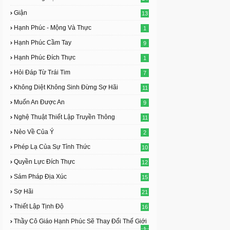
Giận
13
Hạnh Phúc - Mộng Và Thực
1
Hạnh Phúc Cầm Tay
9
Hạnh Phúc Đích Thực
1
Hỏi Đáp Từ Trái Tim
7
Không Diệt Không Sinh Đừng Sợ Hãi
11
Muốn An Được An
9
Nghệ Thuật Thiết Lập Truyền Thông
11
Nẻo Về Của Ý
2
Phép Lạ Của Sự Tỉnh Thức
10
Quyền Lực Đích Thực
12
Sám Pháp Địa Xúc
15
Sợ Hãi
21
Thiết Lập Tịnh Độ
16
Thầy Cô Giáo Hạnh Phúc Sẽ Thay Đổi Thế Giới
1