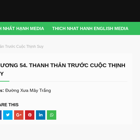
H NHẤT HẠNH MEDIA
THICH NHAT HANH ENGLISH MEDIA
ản Trước Cuộc Thịnh Suy
ƯƠNG 54. THANH THẢN TRƯỚC CUỘC THỊNH
Y
s:
Đường Xưa Mây Trắng
ARE THIS