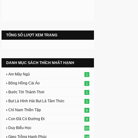
TỔNG SỐ LƯỢT XEM TRANG
DANH MỤC SÁCH THÍCH NHẤT HẠNH
Am Mây Ngủ
1
Bông Hồng Cài Áo
1
Bước Tới Thảnh Thơi
1
Bụt Là Hình Hài Bụt Là Tâm Thức
1
Chỉ Nam Thiền Tập
6
Con Đã Có Đường Đi
9
Duy Biểu Học
10
Gieo Trồng Hạnh Phúc
14