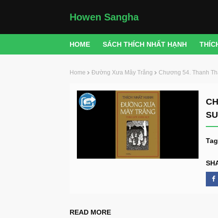
Howen Sangha
HOME
SÁCH THÍCH NHẤT HẠNH
THÍC
Home
Đường Xưa Mây Trắng
Chương 54. Thanh Th
CH
SU
Tag
SH
READ MORE