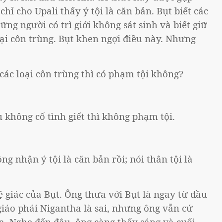
 chỉ cho Upali thấy ý tội là căn bản. Bụt biết các
ững người có trì giới không sát sinh và biết giữ
ại côn trùng. Bụt khen ngợi điều này. Nhưng
các loại côn trùng thì có phạm tội không?
 không cố tình giết thì không phạm tội.
ng nhận ý tội là căn bản rồi; nói thân tội là
 giác của Bụt. Ông thưa với Bụt là ngay từ đầu
giáo phái Nigantha là sai, nhưng ông vẫn cứ
a. Nghe đến đâu, ông càng thấy sáng và cuối