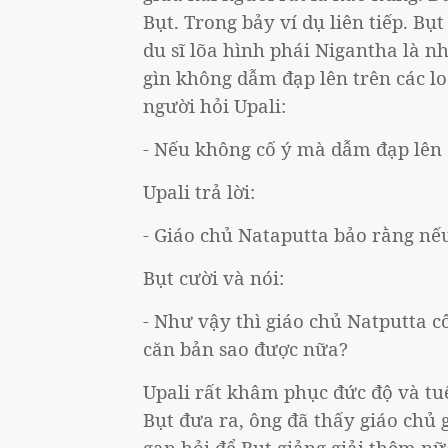
Bụt. Trong bảy ví dụ liên tiếp. Bụt
du sĩ lõa hình phái Nigantha là nh
gìn không dẫm đạp lên trên các lo
người hỏi Upali:
- Nếu không cố ý mà dẫm đạp lên 
Upali trả lời:
- Giáo chủ Nataputta bảo rằng nếu
Bụt cười và nói:
- Như vậy thì giáo chủ Natputta cô
căn bản sao được nữa?
Upali rất khâm phục đức độ và tuệ
Bụt đưa ra, ông đã thấy giáo chủ 
gạn hỏi để Bụt giảng giải thêm nữ