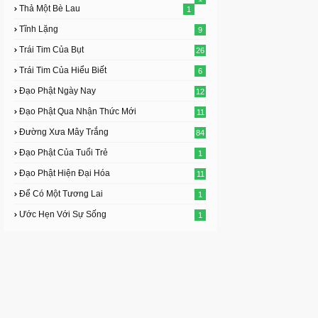
Thả Một Bè Lau
1
Tĩnh Lặng
9
Trái Tim Của Bụt
26
Trái Tim Của Hiểu Biết
6
Đạo Phật Ngày Nay
12
Đạo Phật Qua Nhận Thức Mới
11
Đường Xưa Mây Trắng
84
Đạo Phật Của Tuổi Trẻ
1
Đạo Phật Hiện Đại Hóa
11
Để Có Một Tương Lai
1
Ước Hẹn Với Sự Sống
1