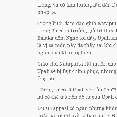
trọng, và có ảnh hưởng lâu dài. D
pháp ta.
Trong buổi đàm đạo giữa Nataputt
trong đó có vị trưởng giả trí thức
Balaka đến. Nghe tới đây, Upali x
là vị sa môn này đã thấy sai khi 
nghiệp và khẩu nghiệp.
Giáo chủ Nataputta rất muốn cho U
Upali sẽ bị Bụt chinh phục, nhưng 
Ông nói:
- Đừng sợ cư sĩ Upali sẽ trở nên 
lại có thể trở nên đệ tử của Upali
Du sĩ Tappasi cố ngăn nhưng khô
giữa hai người rất là hào hùng. Đ