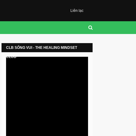
Liên lạc
CLB SỐNG VUI - THE HEALING MINDSET
CLUB