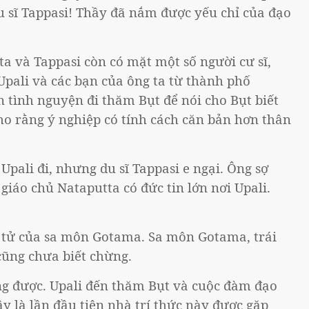
u sĩ Tappasi! Thầy đã nắm được yếu chỉ của đạo
a và Tappasi còn có mặt một số người cư sĩ,
 Upali và các bạn của ông ta từ thành phố
in tình nguyện đi thăm Bụt để nói cho Bụt biết
cho rằng ý nghiệp có tính cách căn bản hơn thân
pali đi, nhưng du sĩ Tappasi e ngại. Ông sợ
giáo chủ Nataputta có đức tin lớn nơi Upali.
đệ tử của sa môn Gotama. Sa môn Gotama, trái
 cũng chưa biết chừng.
ng được. Upali đến thăm Bụt và cuộc đàm đạo
ây là lần đầu tiên nhà trí thức này được gặp