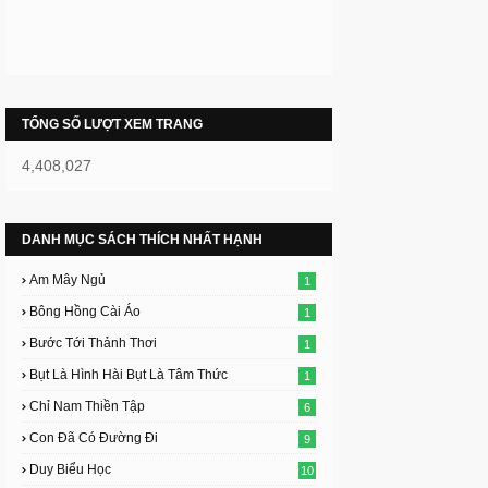
TỔNG SỐ LƯỢT XEM TRANG
4,408,027
DANH MỤC SÁCH THÍCH NHẤT HẠNH
Am Mây Ngủ
1
Bông Hồng Cài Áo
1
Bước Tới Thảnh Thơi
1
Bụt Là Hình Hài Bụt Là Tâm Thức
1
Chỉ Nam Thiền Tập
6
Con Đã Có Đường Đi
9
Duy Biểu Học
10