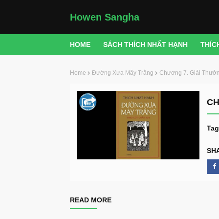
Howen Sangha
HOME
SÁCH THÍCH NHẤT HẠNH
THÍC
Home
Đường Xưa Mây Trắng
Chương 7. Giải Thưởn
CH
Tag
SH
READ MORE