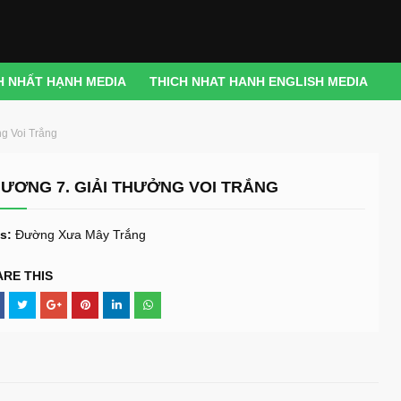
H NHẤT HẠNH MEDIA
THICH NHAT HANH ENGLISH MEDIA
g Voi Trắng
ƯƠNG 7. GIẢI THƯỞNG VOI TRẮNG
s:
Đường Xưa Mây Trắng
ARE THIS