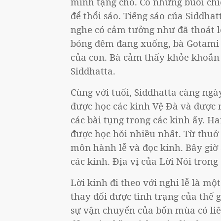
mình tặng cho. Có những buổi chi
để thổi sáo. Tiếng sáo của Siddhat
nghe có cảm tưởng như đã thoát 
bóng đêm đang xuống, bà Gotami 
của con. Bà cảm thấy khỏe khoắn k
Siddhatta.
Cùng với tuổi, Siddhatta càng ngà
được học các kinh Vệ Đà và được
các bài tụng trong các kinh ấy. H
được học hỏi nhiều nhất. Từ thuở 
môn hành lễ và đọc kinh. Bây giờ 
các kinh. Địa vị của Lời Nói tron
Lời kinh đi theo với nghi lễ là m
thay đổi được tình trạng của thế g
sự vận chuyển của bốn mùa có liên 