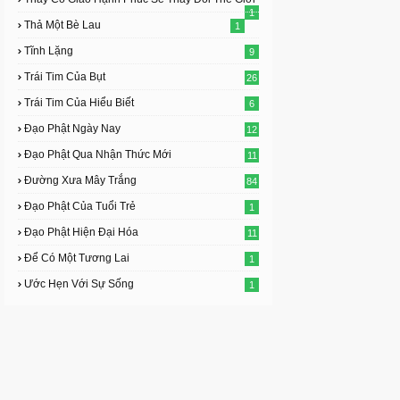
1
Thả Một Bè Lau
1
Tĩnh Lặng
9
Trái Tim Của Bụt
26
Trái Tim Của Hiểu Biết
6
Đạo Phật Ngày Nay
12
Đạo Phật Qua Nhận Thức Mới
11
Đường Xưa Mây Trắng
84
Đạo Phật Của Tuổi Trẻ
1
Đạo Phật Hiện Đại Hóa
11
Để Có Một Tương Lai
1
Ước Hẹn Với Sự Sống
1