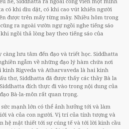
ều hè, Siddhatta ra ngoài công viên một mình
ta có khi dìu dặt, có khi cao vút khiến người
lên được trên mấy từng mây. Nhiều hôm trong
cũng ra ngoài vườn ngự ngồi nghe tiếng sáo
hi ngồi thả lòng bay theo tiếng sáo của
y càng lưu tâm đến đạo và triết học. Siddhatta
 nghiền ngẫm về những đạo lý hàm chứa nơi
ai kinh Rigveda và Atharvaveda là hai kinh
ấu thơ, Siddhatta đã được thấy các thầy Bà la
Siddhatta đích thực đi vào trong nội dung của
g đạo Bà-la-môn rất quan trọng.
ột sức mạnh lớn có thể ảnh hưởng tới và làm
iới và của con người. Vị trí của tính tượng và
hệ mật thiết tới sự cúng tế và tới lời kinh cầu