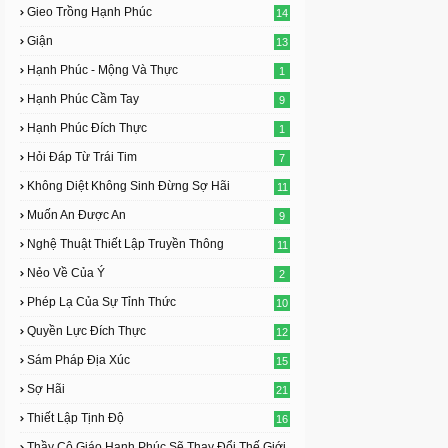
Gieo Trồng Hạnh Phúc
14
Giận
13
Hạnh Phúc - Mộng Và Thực
1
Hạnh Phúc Cầm Tay
9
Hạnh Phúc Đích Thực
1
Hỏi Đáp Từ Trái Tim
7
Không Diệt Không Sinh Đừng Sợ Hãi
11
Muốn An Được An
9
Nghệ Thuật Thiết Lập Truyền Thông
11
Nẻo Về Của Ý
2
Phép Lạ Của Sự Tỉnh Thức
10
Quyền Lực Đích Thực
12
Sám Pháp Địa Xúc
15
Sợ Hãi
21
Thiết Lập Tịnh Độ
16
Thầy Cô Giáo Hạnh Phúc Sẽ Thay Đổi Thế Giới