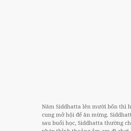
Năm Siddhatta lên mười bốn thì 
cung mở hội để ăn mừng. Siddhatt
sau buổi học, Siddhatta thường c
phép thỉnh thoảng ẳm em đi chơi.