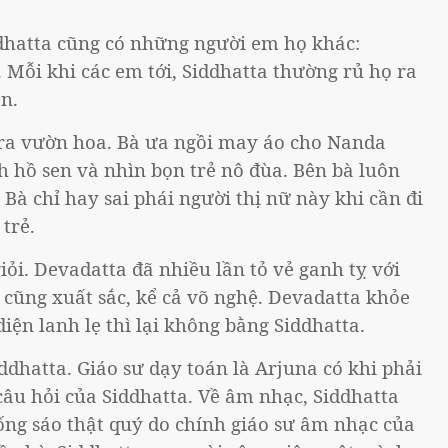
dhatta cũng có những người em họ khác:
ỗi khi các em tới, Siddhatta thường rủ họ ra
n.
 ra vườn hoa. Bà ưa ngồi may áo cho Nanda
h hồ sen và nhìn bọn trẻ nô đùa. Bên bà luôn
 Bà chỉ hay sai phái người thị nữ này khi cần đi
trẻ.
iỏi. Devadatta đã nhiều lần tỏ vẻ ganh tỵ với
 cũng xuất sắc, kể cả võ nghệ. Devadatta khỏe
ện lanh lẹ thì lại không bằng Siddhatta.
ddhatta. Giáo sư dạy toán là Arjuna có khi phải
câu hỏi của Siddhatta. Về âm nhạc, Siddhatta
 ống sáo thật quý do chính giáo sư âm nhạc của