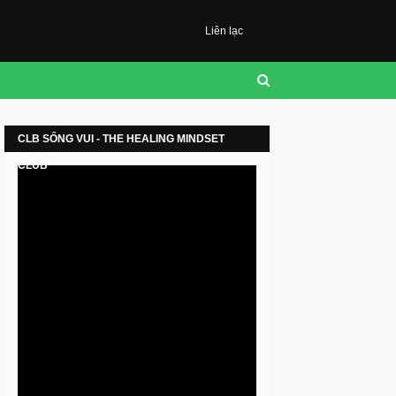
Liên lạc
CLB SỐNG VUI - THE HEALING MINDSET
CLUB