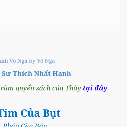
̀nh Vô Ngã by Vô Ngã
n Sư Thích Nhất Hạnh
răm quyển sách của Thầy
tại đây
.
 Tim Của Bụt
t Pháp Căn Bản