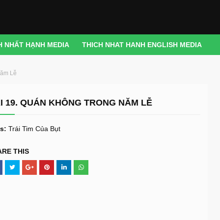
H NHẤT HẠNH MEDIA
THICH NHAT HANH ENGLISH MEDIA
Năm Lễ
I 19. QUÁN KHÔNG TRONG NĂM LỄ
s:
Trái Tim Của Bụt
ARE THIS