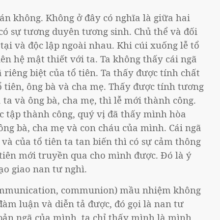
uán không. Không ở đây có nghĩa là giữa hai
 có sự tương duyên tương sinh. Chủ thể và đối
tại và độc lập ngoài nhau. Khi cúi xuống lễ tổ
liên hệ mật thiết với ta. Ta không thấy cái ngã
gã riêng biệt của tổ tiên. Ta thấy được tính chất
ổ tiên, ông bà và cha mẹ. Thấy được tính tương
ta và ông bà, cha mẹ, thì lễ mới thành công.
ực tập thành công, quý vị đã thấy mình hòa
 ông bà, cha mẹ và con cháu của mình. Cái ngã
 và của tổ tiên ta tan biến thì có sự cảm thông
iên mới truyền qua cho mình được. Đó là ý
ạo giao nan tư nghì.
communication, communion) mầu nhiệm không
àm luận và diễn tả được, đó gọi là nan tư
bản ngã của mình, ta chỉ thấy mình là mình,