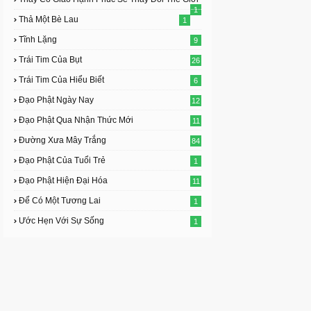
1
Thả Một Bè Lau
1
Tĩnh Lặng
9
Trái Tim Của Bụt
26
Trái Tim Của Hiểu Biết
6
Đạo Phật Ngày Nay
12
Đạo Phật Qua Nhận Thức Mới
11
Đường Xưa Mây Trắng
84
Đạo Phật Của Tuổi Trẻ
1
Đạo Phật Hiện Đại Hóa
11
Để Có Một Tương Lai
1
Ước Hẹn Với Sự Sống
1