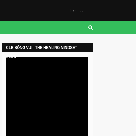
Liên lạc
CLB SỐNG VUI - THE HEALING MINDSET
CLUB