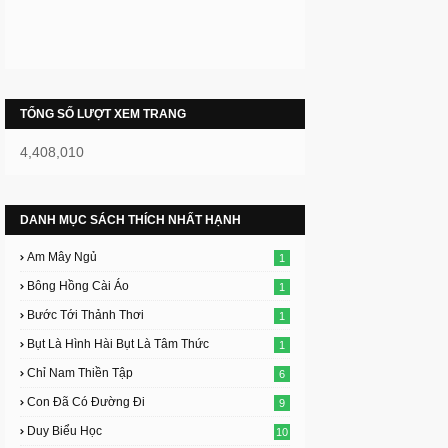
TỔNG SỐ LƯỢT XEM TRANG
4,408,010
DANH MỤC SÁCH THÍCH NHẤT HẠNH
Am Mây Ngủ
1
Bông Hồng Cài Áo
1
Bước Tới Thảnh Thơi
1
Bụt Là Hình Hài Bụt Là Tâm Thức
1
Chỉ Nam Thiền Tập
6
Con Đã Có Đường Đi
9
Duy Biểu Học
10