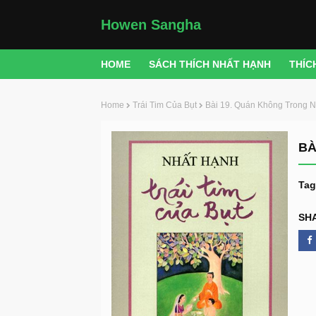
Howen Sangha
HOME
SÁCH THÍCH NHẤT HẠNH
THÍC
Home
Trái Tim Của Bụt
Bài 19. Quán Không Trong 
BÀ
Tag
SH