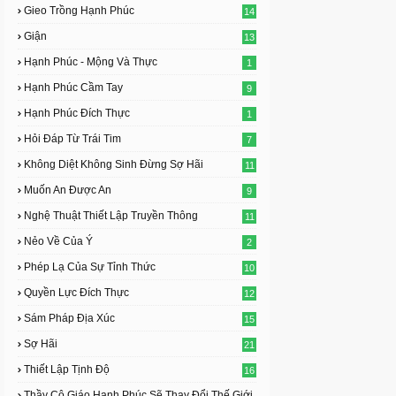
Gieo Trồng Hạnh Phúc
14
Giận
13
Hạnh Phúc - Mộng Và Thực
1
Hạnh Phúc Cầm Tay
9
Hạnh Phúc Đích Thực
1
Hỏi Đáp Từ Trái Tim
7
Không Diệt Không Sinh Đừng Sợ Hãi
11
Muốn An Được An
9
Nghệ Thuật Thiết Lập Truyền Thông
11
Nẻo Về Của Ý
2
Phép Lạ Của Sự Tỉnh Thức
10
Quyền Lực Đích Thực
12
Sám Pháp Địa Xúc
15
Sợ Hãi
21
Thiết Lập Tịnh Độ
16
Thầy Cô Giáo Hạnh Phúc Sẽ Thay Đổi Thế Giới