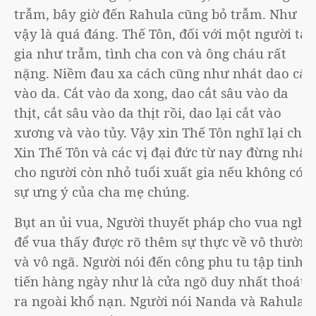
trẫm, bây giờ đến Rahula cũng bỏ trẫm. Như
vậy là quá đáng. Thế Tôn, đối với một người tại
gia như trẫm, tình cha con và ông cháu rất
nặng. Niềm đau xa cách cũng như nhát dao cắt
vào da. Cắt vào da xong, dao cắt sâu vào da
thịt, cắt sâu vào da thịt rồi, dao lại cắt vào
xương và vào tủy. Vậy xin Thế Tôn nghĩ lại cho.
Xin Thế Tôn và các vị đại đức từ nay đừng nhận
cho người còn nhỏ tuổi xuất gia nếu không có
sự ưng ý của cha mẹ chúng.
Bụt an ủi vua, Người thuyết pháp cho vua nghe
để vua thấy được rõ thêm sự thực về vô thường
và vô ngã. Người nói đến công phu tu tập tinh
tiến hàng ngày như là cửa ngõ duy nhất thoát
ra ngoài khổ nạn. Người nói Nanda và Rahula