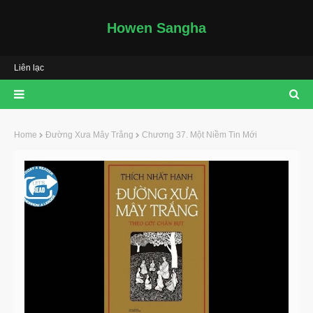
Howen Sangha
Liên lạc
Home
Đường Xưa Mây Trắng
Chương 37. Một Niềm Tin Mới