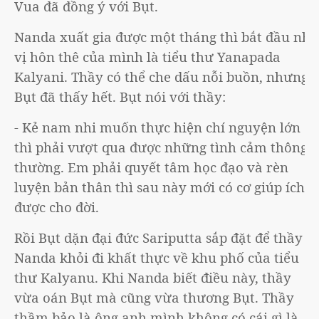
Vua đã đồng ý với Bụt.
Nanda xuất gia được một tháng thì bắt đầu nhớ
vị hôn thê của mình là tiểu thư Yanapada
Kalyani. Thầy có thể che dấu nỗi buồn, nhưng
Bụt đã thấy hết. Bụt nói với thầy:
- Kẻ nam nhi muốn thực hiện chí nguyện lớn
thì phải vượt qua được những tình cảm thông
thường. Em phải quyết tâm học đạo và rèn
luyện bản thân thì sau này mới có cơ giúp ích
được cho đời.
Rồi Bụt dặn đại đức Sariputta sắp đặt để thầy
Nanda khỏi đi khất thực về khu phố của tiểu
thư Kalyanu. Khi Nanda biết điều này, thầy
vừa oán Bụt mà cũng vừa thương Bụt. Thầy
thầm bảo là ông anh mình không có cái gì là