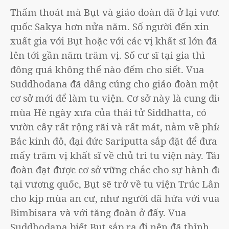
Thấm thoát mà Bụt và giáo đoàn đã ở lại vương
quốc Sakya hơn nửa năm. Số người đến xin
xuất gia với Bụt hoặc với các vị khất sĩ lớn đã
lên tới gần năm trăm vị. Số cư sĩ tại gia thì
đông quá không thể nào đếm cho siết. Vua
Suddhodana đã dâng cúng cho giáo đoàn một
cơ sở mới để làm tu viện. Cơ sở này là cung điện
mùa Hè ngày xưa của thái tử Siddhatta, có
vườn cây rất rộng rãi và rất mát, nằm về phía
Bắc kinh đô, đại đức Sariputta sắp đặt để đưa
mấy trăm vị khất sĩ về chủ trì tu viện này. Tăng
đoàn đạt được cơ sở vững chắc cho sự hành đạo
tại vương quốc, Bụt sẽ trở về tu viện Trúc Lâm
cho kịp mùa an cư, như người đã hứa với vua
Bimbisara và với tăng đoàn ở đấy. Vua
Suddhodana biết Bụt sắp ra đi nên đã thỉnh