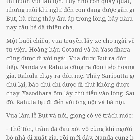
thì buồn vui lẫn lộn. Tuy nhớ con quay quắt,
nhưng mỗi khi nghĩ đến con đang được gần gũi
Bụt, bà cũng thấy ấm áp trong lòng, bảy năm
nay cậu bé đã thiếu cha.
Một buổi chiều, vua truyền lấy xe cho ngài về
tu viện. Hoàng hậu Gotami và bà Yasodhara
cũng được đi với ngài. Vua được Bụt ra đón
tiếp. Nanda và Rahula cũng ra đón tiếp hoàng
gia. Rahula chạy ra đón mẹ. Thầy Sariputta gọi
chú lại, bảo chú chỉ được đi chứ không được
chạy. Yasodhara ôm lấy chú tiểu vào lòng. Sau
đó, Rahula lại đi đến với ông nội và bà nội.
Vua làm lễ Bụt và nói, giọng có vẻ trách móc:
- Thế Tôn, trẫm đã đau xót vô cùng khi người
bỏ nhà đi xuất gia, rồi mới đây, Nanda cũng bỏ