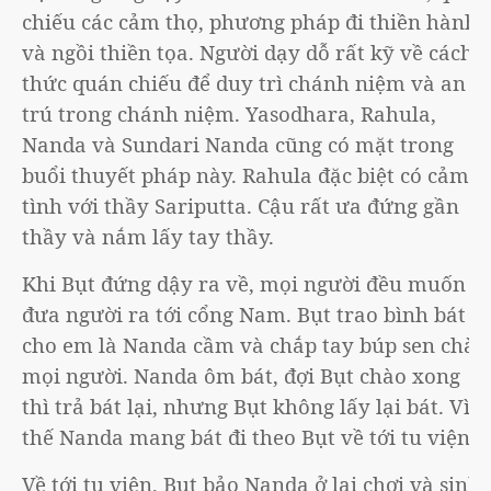
chiếu các cảm thọ, phương pháp đi thiền hành
và ngồi thiền tọa. Người dạy dỗ rất kỹ về cách
thức quán chiếu để duy trì chánh niệm và an
trú trong chánh niệm. Yasodhara, Rahula,
Nanda và Sundari Nanda cũng có mặt trong
buổi thuyết pháp này. Rahula đặc biệt có cảm
tình với thầy Sariputta. Cậu rất ưa đứng gần
thầy và nắm lấy tay thầy.
Khi Bụt đứng dậy ra về, mọi người đều muốn
đưa người ra tới cổng Nam. Bụt trao bình bát
cho em là Nanda cầm và chắp tay búp sen chào
mọi người. Nanda ôm bát, đợi Bụt chào xong
thì trả bát lại, nhưng Bụt không lấy lại bát. Vì
thế Nanda mang bát đi theo Bụt về tới tu viện.
Về tới tu viện, Bụt bảo Nanda ở lại chơi và sinh