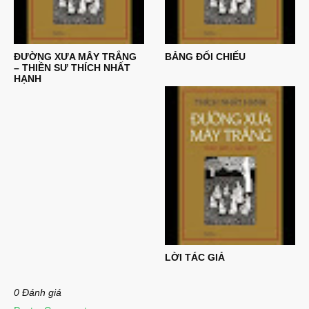
ĐƯỜNG XƯA MÂY TRẮNG
BẢNG ĐỐI CHIẾU
– THIỀN SƯ THÍCH NHẤT
HẠNH
LỜI TÁC GIẢ
0 Đánh giá