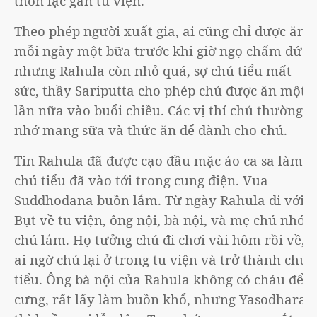
thôn lạc gần tu viện.
Theo phép người xuất gia, ai cũng chỉ được ăn
mỗi ngày một bữa trước khi giờ ngọ chấm dứt,
nhưng Rahula còn nhỏ quá, sợ chú tiểu mất
sức, thầy Sariputta cho phép chú được ăn một
lần nữa vào buổi chiều. Các vị thí chủ thường
nhớ mang sữa và thức ăn để dành cho chú.
Tin Rahula đã được cạo đầu mặc áo ca sa làm
chú tiểu đã vào tới trong cung điện. Vua
Suddhodana buồn lắm. Từ ngày Rahula đi với
Bụt về tu viện, ông nội, bà nội, và mẹ chú nhớ
chú lắm. Họ tưởng chú đi chơi vài hôm rồi về,
ai ngờ chú lại ở trong tu viện và trở thành chú
tiểu. Ông bà nội của Rahula không có cháu để
cưng, rất lấy làm buồn khổ, nhưng Yasodhara