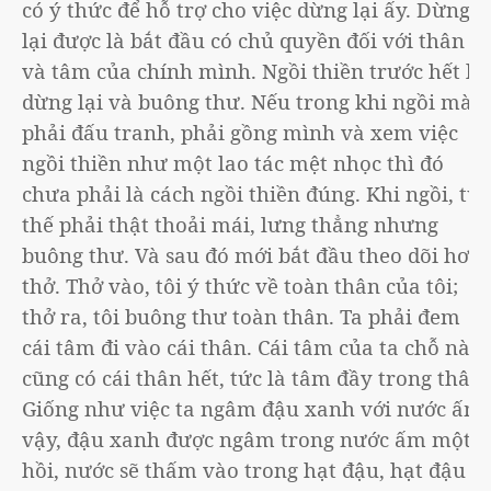
có ý thức để hỗ trợ cho việc dừng lại ấy. Dừng
lại được là bắt đầu có chủ quyền đối với thân
và tâm của chính mình. Ngồi thiền trước hết là
dừng lại và buông thư. Nếu trong khi ngồi mà
phải đấu tranh, phải gồng mình và xem việc
ngồi thiền như một lao tác mệt nhọc thì đó
chưa phải là cách ngồi thiền đúng. Khi ngồi, tư
thế phải thật thoải mái, lưng thẳng nhưng
buông thư. Và sau đó mới bắt đầu theo dõi hơi
thở. Thở vào, tôi ý thức về toàn thân của tôi;
thở ra, tôi buông thư toàn thân. Ta phải đem
cái tâm đi vào cái thân. Cái tâm của ta chỗ nào
cũng có cái thân hết, tức là tâm đầy trong thân.
Giống như việc ta ngâm đậu xanh với nước ấm
vậy, đậu xanh được ngâm trong nước ấm một
hồi, nước sẽ thấm vào trong hạt đậu, hạt đậu sẽ