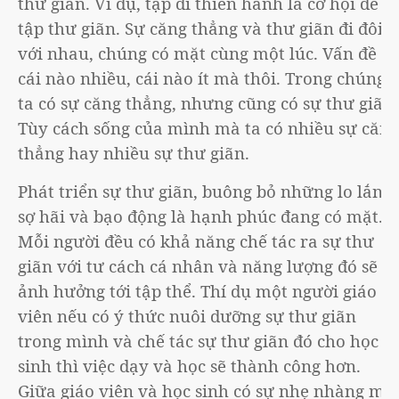
thư giãn. Ví dụ, tập đi thiền hành là cơ hội để
tập thư giãn. Sự căng thẳng và thư giãn đi đôi
với nhau, chúng có mặt cùng một lúc. Vấn đề là
cái nào nhiều, cái nào ít mà thôi. Trong chúng
ta có sự căng thẳng, nhưng cũng có sự thư giãn.
Tùy cách sống của mình mà ta có nhiều sự căng
thẳng hay nhiều sự thư giãn.
Phát triển sự thư giãn, buông bỏ những lo lắng,
sợ hãi và bạo động là hạnh phúc đang có mặt.
Mỗi người đều có khả năng chế tác ra sự thư
giãn với tư cách cá nhân và năng lượng đó sẽ
ảnh hưởng tới tập thể. Thí dụ một người giáo
viên nếu có ý thức nuôi dưỡng sự thư giãn
trong mình và chế tác sự thư giãn đó cho học
sinh thì việc dạy và học sẽ thành công hơn.
Giữa giáo viên và học sinh có sự nhẹ nhàng mà