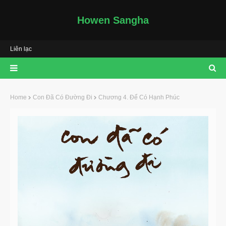
Howen Sangha
Liên lạc
Home
Con Đã Có Đường Đi
Chương 4. Để Có Hạnh Phúc