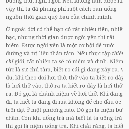
buông thư, nghỉ ngơi. Nếu không làm được như
vậy thì ta đã phung phí một cách oan uổng
nguồn thời gian quý báu của chính mình.
Ở ngoài đời có thể bạn có rất nhiều tiền, nhiều
bạc, nhưng thời gian được ngồi yên thì rất
hiếm. Được ngồi yên là một cơ hội để nuôi
dưỡng và trị liệu thân tâm. Nếu thực tập
thiền
chỉ
giỏi, tất nhiên ta sẽ có niệm và định. Niệm
tức là sự chú tâm, biết rõ cái gì đang xảy ra. Ví
dụ, khi theo dõi hơi thở, thở vào ta biết rõ đây
là hơi thở vào, thở ra ta biết rõ đây là hơi thở
ra. Đó gọi là chánh niệm về hơi thở. Khi đang
đi, ta biết ta đang đi mà không để cho đầu óc
trôi dạt ở một phương nào. Đó gọi là niệm bước
chân. Còn khi uống trà mà biết là ta uống trà
thì gọi là niệm uống trà. Khi chải răng, ta biết