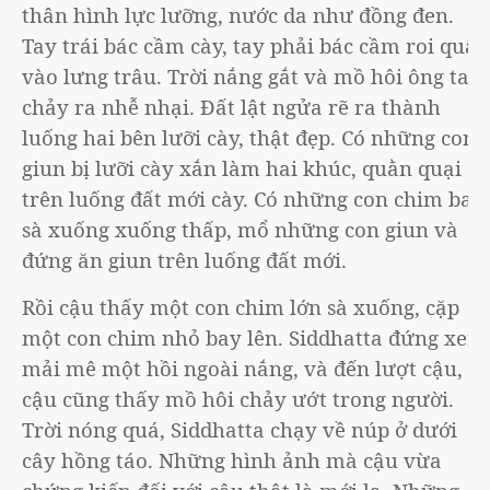
thân hình lực lưỡng, nước da như đồng đen.
Tay trái bác cầm cày, tay phải bác cầm roi quất
vào lưng trâu. Trời nắng gắt và mồ hôi ông ta
chảy ra nhễ nhại. Đất lật ngửa rẽ ra thành
luống hai bên lưỡi cày, thật đẹp. Có những con
giun bị lưỡi cày xắn làm hai khúc, quằn quại
trên luống đất mới cày. Có những con chim bay
sà xuống xuống thấp, mổ những con giun và
đứng ăn giun trên luống đất mới.
Rồi cậu thấy một con chim lớn sà xuống, cặp
một con chim nhỏ bay lên. Siddhatta đứng xem
mải mê một hồi ngoài nắng, và đến lượt cậu,
cậu cũng thấy mồ hôi chảy ướt trong người.
Trời nóng quá, Siddhatta chạy về núp ở dưới
cây hồng táo. Những hình ảnh mà cậu vừa