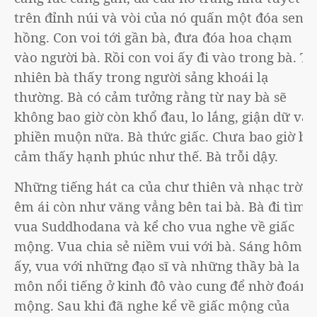
trên đỉnh núi và vòi của nó quấn một đóa sen
hồng. Con voi tới gần bà, đưa đóa hoa chạm
vào người bà. Rồi con voi ấy đi vào trong bà. Tự
nhiên bà thấy trong người sảng khoái lạ
thường. Bà có cảm tưởng rằng từ nay bà sẽ
không bao giờ còn khổ đau, lo lắng, giận dữ và
phiền muộn nữa. Bà thức giấc. Chưa bao giờ bà
cảm thấy hạnh phúc như thế. Bà trỗi dậy.
Những tiếng hát ca của chư thiên và nhạc trời
êm ái còn như văng vẳng bên tai bà. Bà đi tìm
vua Suddhodana và kể cho vua nghe về giấc
mộng. Vua chia sẻ niềm vui với bà. Sáng hôm
ấy, vua với những đạo sĩ và những thầy bà la
môn nổi tiếng ở kinh đô vào cung để nhờ đoán
mộng. Sau khi đã nghe kể về giấc mộng của