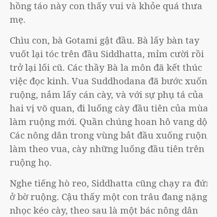
hồng táo này con thấy vui và khỏe quá thưa
mẹ.
Chìu con, bà Gotami gật đầu. Bà lấy bàn tay
vuốt lại tóc trên đầu Siddhatta, mỉm cười rồi
trở lại lối cũ. Các thầy Bà la môn đã kết thúc
việc đọc kinh. Vua Suddhodana đã bước xuống
ruộng, nắm lấy cán cày, và với sự phụ tá của
hai vị võ quan, đi luống cày đầu tiên của mùa
làm ruộng mới. Quần chúng hoan hô vang dội.
Các nông dân trong vùng bắt đầu xuống ruộng
làm theo vua, cày những luống đầu tiên trên
ruộng họ.
Nghe tiếng hò reo, Siddhatta cũng chạy ra đứng
ở bờ ruộng. Cậu thấy một con trâu đang nặng
nhọc kéo cày, theo sau là một bác nông dân