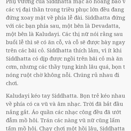
Phụ vương của Siddhatta mặc áo hoàng bào và
các vị đại thần trong triều phục lớn đều đang
đứng xoay mặt về phía lễ đài. Siddhatta đứng
với các bạn phía sau, một bên là Devadatta,
một bên là Kaludayi. Các thị nữ nói rằng sau
buổi lễ thì sẽ có ăn cỗ, và cỗ sẽ được bày ngay
trên các bãi cỏ. Siddhatta thích lắm, vì ít khi
Siddhatta có dịp được ngồi trên bãi cỏ mà ăn
cơm, nhưng các thầy tụng kinh lâu quá, bọn trẻ
nóng ruột chờ không nỗi. Chúng rủ nhau đi
chơi.
Kaludayi kéo tay Siddhatta. Bọn trẻ kéo nhau
về phía có ca vũ và âm nhạc. Trời đã bắt đầu
nắng gắt. Áo quần các nhạc công đều đã ướt
đẫm mồ hôi. Trán các nàng vũ nữ cũng lấm
tấm mồ hôi. Chạy chơi một hồi lâu, Siddhatta