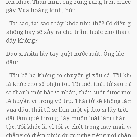
lên khóc. Thân hình ông rung rung trên chiếc
gậy. Vua hoảng kinh, hỏi:
- Tại sao, tại sao thầy khóc như thế? Có điều gì
không hay sẽ xảy ra cho trẫm hoặc cho thái tử
đây không?
Đạo sĩ Asita lấy tay quệt nước mắt. Ông lắc
đầu:
- Tâu bệ hạ không có chuyện gì xấu cả. Tôi khóc
là khóc cho số phận tôi. Tôi biết thái tử sau này
sẽ thành một bậc vĩ nhân, thấu suốt được mọi
lẽ huyền vi trong vũ trụ. Thái tử sẽ không làm
vua đâu: thái tử sẽ làm một vị đạo sĩ lấy trời
đất làm quê hương, lấy muôn loài làm thân
tộc. Tôi khóc là vì tôi sẽ chết trong nay mai, và
chẳng có diễm phúc được nghe tiếng nói chân