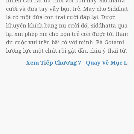
nhiên cậu rất ưa chơi với bọn này. Siddhatta
cười và đưa tay vẫy bọn trẻ. May cho Siddhatta
là có một đứa con trai cười đáp lại. Được
khuyến khích bằng nụ cười đó, Siddhatta quay
lại xin phép mẹ cho bọn trẻ con được tới tham
dự cuộc vui trên bãi cỏ với mình. Bà Gotami
lưỡng lực một chút rồi gật đầu chìu ý thái tử.
Xem Tiếp Chương 7
-
Quay Về Mục Lục