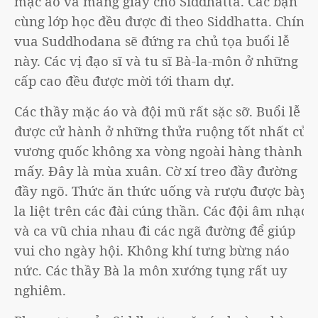
mặc áo và mang giầy cho Siddhatta. Các bạn
cùng lớp học đều được đi theo Siddhatta. Chính
vua Suddhodana sẽ đứng ra chủ tọa buổi lễ
này. Các vị đạo sĩ và tu sĩ Bà-la-môn ở những
cấp cao đều được mời tới tham dự.
Các thầy mặc áo và đội mũ rất sặc sỡ. Buổi lễ
được cử hành ở những thửa ruộng tốt nhất của
vương quốc không xa vòng ngoài hàng thành là
mấy. Đây là mùa xuân. Cờ xí treo đầy đường
đầy ngõ. Thức ăn thức uống và rượu được bày
la liệt trên các đài cúng thần. Các đội âm nhạc
và ca vũ chia nhau đi các ngã đường để giúp
vui cho ngày hội. Không khí tưng bừng náo
nức. Các thầy Bà la môn xướng tụng rất uy
nghiêm.