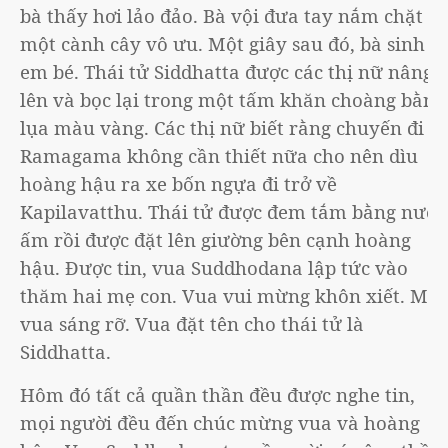
bà thấy hơi lảo đảo. Bà vội đưa tay nắm chặt
một cành cây vô ưu. Một giây sau đó, bà sinh
em bé. Thái tử Siddhatta được các thị nữ nâng
lên và bọc lại trong một tấm khăn choàng bằng
lụa màu vàng. Các thị nữ biết rằng chuyến đi
Ramagama không cần thiết nữa cho nên dìu
hoàng hậu ra xe bốn ngựa đi trở về
Kapilavatthu. Thái tử được đem tắm bằng nước
ấm rồi được đặt lên giường bên cạnh hoàng
hậu. Được tin, vua Suddhodana lập tức vào
thăm hai mẹ con. Vua vui mừng khôn xiết. Mặt
vua sáng rỡ. Vua đặt tên cho thái tử là
Siddhatta.
Hôm đó tất cả quần thần đều được nghe tin,
mọi người đều đến chúc mừng vua và hoàng