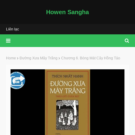
Howen Sangha
Liên lạc
Home
Đường Xưa Mây Trắng
Chương 6. Bóng Mát Cây Hồng Táo