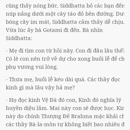
cũng thấy nóng bức. Siddhatta bỏ các bạn đến
núp nắng dưới một cây táo đỏ bên đường. Dưới
bóng cây im mát, Siddhatta cảm thấy dễ chịu.
Vừa lúc ấy bà Gotami đi đến. Bà nhìn
Siddhatta:
- Mẹ đi tìm con từ hồi nãy. Con đi đâu lâu thế?
Có lẽ con nên trở về dự cho xong buổi lễ để cho
phụ vương vui lòng.
- Thưa mẹ, buổi lễ kéo dài quá. Các thầy đọc
kinh gì mà lâu vậy hả mẹ?
- Họ đọc kinh Vệ Đà đó con, Kinh đó nghĩa lý
huyền diệu lắm. Mai này con sẽ được học. Kinh
này do chính Thượng Đế Brahma mặc khải cho
các thầy Bà-la-môn tự không biết bao nhiêu đời