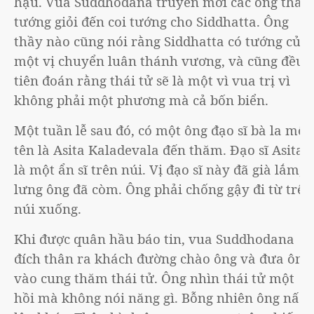
hậu. Vua Suddhodana truyền mời các ông thầy
tướng giỏi đến coi tướng cho Siddhatta. Ông
thầy nào cũng nói rằng Siddhatta có tướng của
một vị chuyển luân thánh vương, và cũng đều
tiên đoán rằng thái tử sẽ là một vì vua trị vì
không phải một phương mà cả bốn biển.
Một tuần lễ sau đó, có một ông đạo sĩ bà la môn
tên là Asita Kaladevala đến thăm. Đạo sĩ Asita
là một ẩn sĩ trên núi. Vị đạo sĩ này đã già lắm,
lưng ông đã còm. Ông phải chống gậy đi từ trên
núi xuống.
Khi được quân hầu báo tin, vua Suddhodana
đích thân ra khách đường chào ông và đưa ông
vào cung thăm thái tử. Ông nhìn thái tử một
hồi mà không nói năng gì. Bỗng nhiên ông nấc