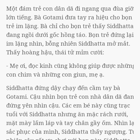
Một đám trẻ con dân dã đi ngang qua đùa giỡn
lớn tiếng. Bà Gotami đưa tay ra hiệu cho bọn
trẻ im lặng. Bà chỉ cho bọn trẻ thấy Siddhatta
đang ngồi dưới gốc hồng táo. Bọn trẻ đứng lại
im lặng nhìn, bỗng nhiên Siddhatta mở mắt.
Thấy hoàng hậu, thái tử mỉm cười:
- Mẹ ơi, đọc kinh cũng không giúp được những
con chim và những con giun, mẹ ạ.
Siddhatta đứng dậy chạy đến cầm tay bà
Gotami. Cậu nhìn bọn trẻ con nhà dân dã đang
đứng yên nhìn cậu. Các em bé này cũng trạc
tuổi với Siddhatta nhưng ăn mặc rách rưới,
mặt mày lấm láp và tay chân gầy ốm. Nhìn lại
sắc phục của mình, Siddhatta thấy ngượng. Tuy