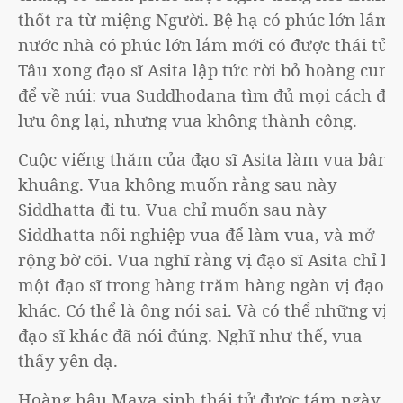
thốt ra từ miệng Người. Bệ hạ có phúc lớn lắm,
nước nhà có phúc lớn lắm mới có được thái tử.
Tâu xong đạo sĩ Asita lập tức rời bỏ hoàng cung
để về núi: vua Suddhodana tìm đủ mọi cách để
lưu ông lại, nhưng vua không thành công.
Cuộc viếng thăm của đạo sĩ Asita làm vua bâng
khuâng. Vua không muốn rằng sau này
Siddhatta đi tu. Vua chỉ muốn sau này
Siddhatta nối nghiệp vua để làm vua, và mở
rộng bờ cõi. Vua nghĩ rằng vị đạo sĩ Asita chỉ là
một đạo sĩ trong hàng trăm hàng ngàn vị đạo sĩ
khác. Có thể là ông nói sai. Và có thể những vị
đạo sĩ khác đã nói đúng. Nghĩ như thế, vua
thấy yên dạ.
Hoàng hậu Maya sinh thái tử được tám ngày