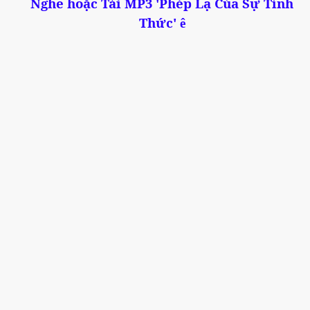
Nghe hoặc Tải MP3 'Phép Lạ Của Sự Tỉnh
Thức'
ê