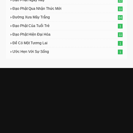
12
Đạo Phật Qua Nhận Thức Mới
11
Đường Xưa Mây Trắng
84
Đạo Phật Của Tuổi Trẻ
1
Đạo Phật Hiện Đại Hóa
11
Để Có Một Tương Lai
1
Ước Hẹn Với Sự Sống
1