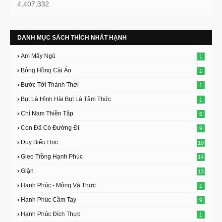
4,407,332
DANH MỤC SÁCH THÍCH NHẤT HẠNH
Am Mây Ngủ
1
Bông Hồng Cài Áo
1
Bước Tới Thảnh Thơi
1
Bụt Là Hình Hài Bụt Là Tâm Thức
1
Chỉ Nam Thiền Tập
6
Con Đã Có Đường Đi
9
Duy Biểu Học
10
Gieo Trồng Hạnh Phúc
14
Giận
13
Hạnh Phúc - Mộng Và Thực
1
Hạnh Phúc Cầm Tay
9
Hạnh Phúc Đích Thực
1