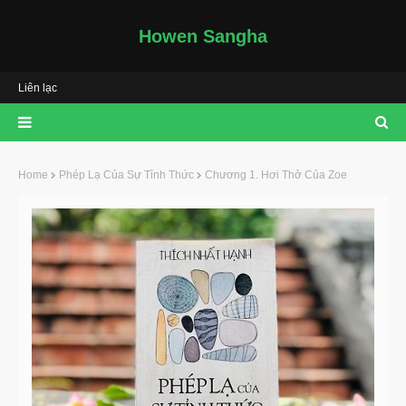
Howen Sangha
Liên lạc
Home
Phép Lạ Của Sự Tỉnh Thức
Chương 1. Hơi Thở Của Zoe