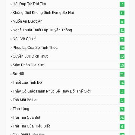
Hỏi Đáp Từ Trái Tim
7
Không Diệt Không Sinh Đừng Sợ Hãi
11
Muốn An Được An
9
Nghệ Thuật Thiết Lập Truyền Thông
11
Nẻo Về Của Ý
2
Phép Lạ Của Sự Tỉnh Thức
10
Quyền Lực Đích Thực
12
Sám Pháp Địa Xúc
15
Sợ Hãi
21
Thiết Lập Tịnh Độ
16
Thầy Cô Giáo Hạnh Phúc Sẽ Thay Đổi Thế Giới
1
Thả Một Bè Lau
1
Tĩnh Lặng
9
Trái Tim Của Bụt
26
Trái Tim Của Hiểu Biết
6
Đạo Phật Ngày Nay