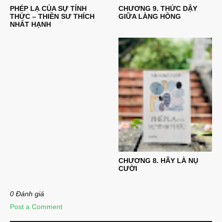
PHÉP LẠ CỦA SỰ TỈNH
CHƯƠNG 9. THỨC DẬY
THỨC – THIỀN SƯ THÍCH
GIỮA LÀNG HỒNG
NHẤT HẠNH
CHƯƠNG 8. HÃY LÀ NỤ
CƯỜI
0 Đánh giá
Post a Comment