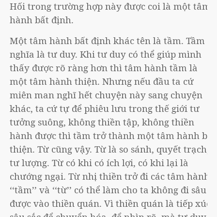
Hối trong trường hợp này được coi là một tâm
hành bất định.
Một tâm hành bất định khác tên là tầm. Tầm có
nghĩa là tư duy. Khi tư duy có thể giúp mình
thấy được rõ ràng hơn thì tâm hành tầm là
một tâm hành thiện. Nhưng nếu đầu ta cứ
miên man nghĩ hết chuyện này sang chuyện
khác, ta cứ tự để phiêu lưu trong thế giới tư
tưởng suông, không thiền tập, không thiền
hành được thì tầm trở thành một tâm hành bất
thiện. Từ cũng vậy. Từ là so sánh, quyết trạch,
tư lượng. Từ có khi có ích lợi, có khi lại là
chướng ngại. Từ nhị thiền trở đi các tâm hành
‘‘tầm’’ và ‘‘từ’’ có thể làm cho ta không đi sâu
được vào thiền quán. Vì thiền quán là tiếp xúc
sâu sắc để chuyển hóa, để nhìn rõ, mà tư duy