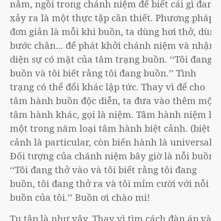
nằm, ngồi trong chánh niệm để biết cái gì đang
xảy ra là một thực tập cần thiết. Phương pháp
đơn giản là mỗi khi buồn, ta dùng hơi thở, dùng
bước chân... để phát khởi chánh niệm và nhận
diện sự có mặt của tâm trạng buồn. ‘‘Tôi đang
buồn và tôi biết rằng tôi đang buồn.’’ Tình
trạng có thể đổi khác lập tức. Thay vì để cho
tâm hành buồn độc diễn, ta đưa vào thêm một
tâm hành khác, gọi là niệm. Tâm hành niệm là
một trong năm loại tâm hành biệt cảnh. (biệt
cảnh là particular, còn biến hành là universal. )
Đối tượng của chánh niệm bây giờ là nỗi buồn:
‘‘Tôi đang thở vào và tôi biết rằng tôi đang
buồn, tôi đang thở ra và tôi mỉm cười với nỗi
buồn của tôi.’’ Buồn ơi chào mi!
Tu tập là như vậy. Thay vì tìm cách đàn áp và