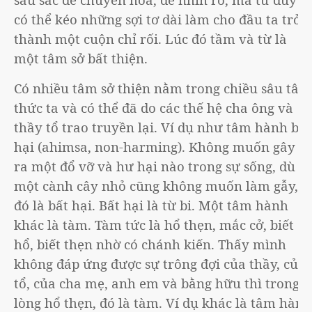
có thể kéo những sợi tơ dài làm cho đầu ta trở
thành một cuộn chỉ rối. Lúc đó tầm và từ là
một tâm sở bất thiện.
Có nhiều tâm sở thiện nằm trong chiều sâu tâm
thức ta và có thể đã do các thế hệ cha ông và
thầy tổ trao truyền lại. Ví dụ như tâm hành bất
hại (ahimsa, non-harming). Không muốn gây
ra một đổ vỡ và hư hại nào trong sự sống, dù
một cành cây nhỏ cũng không muốn làm gẫy,
đó là bất hại. Bất hại là từ bi. Một tâm hành
khác là tàm. Tàm tức là hổ thẹn, mắc cở, biết
hổ, biết thẹn nhờ có chánh kiến. Thấy mình
không đáp ứng được sự trông đợi của thầy, của
tổ, của cha mẹ, anh em và bằng hữu thì trong
lòng hổ thẹn, đó là tàm. Ví dụ khác là tâm hành