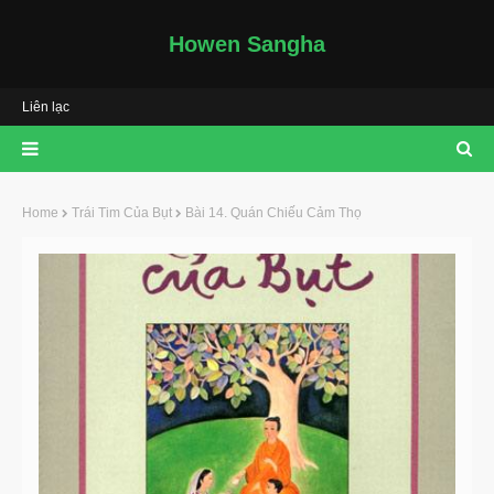
Howen Sangha
Liên lạc
Home
Trái Tim Của Bụt
Bài 14. Quán Chiếu Cảm Thọ