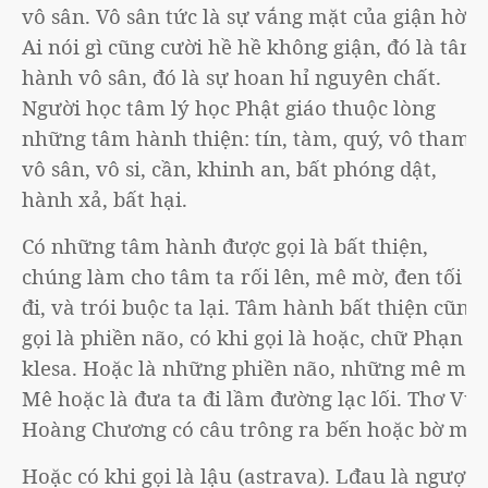
vô sân. Vô sân tức là sự vắng mặt của giận hờn.
Ai nói gì cũng cười hề hề không giận, đó là tâm
hành vô sân, đó là sự hoan hỉ nguyên chất.
Người học tâm lý học Phật giáo thuộc lòng
những tâm hành thiện: tín, tàm, quý, vô tham,
vô sân, vô si, cần, khinh an, bất phóng dật,
hành xả, bất hại.
Có những tâm hành được gọi là bất thiện,
chúng làm cho tâm ta rối lên, mê mờ, đen tối
đi, và trói buộc ta lại. Tâm hành bất thiện cũng
gọi là phiền não, có khi gọi là hoặc, chữ Phạn là
klesa. Hoặc là những phiền não, những mê mờ.
Mê hoặc là đưa ta đi lầm đường lạc lối. Thơ Vũ
Hoàng Chương có câu trông ra bến hoặc bờ mê.
Hoặc có khi gọi là lậu (astrava). Lđau là ngược