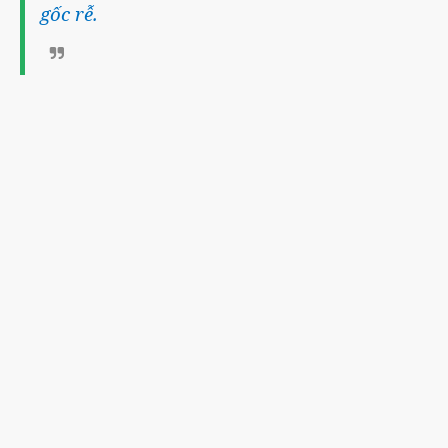
gốc rễ.