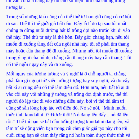
thì vẫn có khả năng đầy đủ cho sự hiện hữu của chúng trong
tương lai.
Trong số những khả năng của thể thứ tư bao giờ cũng có cơ hội
đi sai. Thế thì thế giới giả bắt đầu. Đây là lí do tại sao tốt nhất
chúng ta đừng nuôi dưỡng bất kì trông đợi nào trước khi đi vào
thể này. Thể thứ tư này là thể hồn. Bây giờ, chẳng hạn, nếu tôi
muốn đi xuống tầng đất của ngôi nhà này, tôi sẽ phải tìm thang
máy hoặc cầu thang để đi xuống. Nhưng nếu tôi muốn đi xuống
trong ý nghĩ của mình, chẳng cần thang máy hay cầu thang. Tôi
có thể ngồi ngay đây và đi xuống.
Mối nguy của tưởng tượng và ý nghĩ là ở chỗ người ta chẳng
phải làm gì ngoại trừ việc tưởng tượng hay suy nghĩ, và do vậy
bất kì ai cũng đều có thể làm điều đó. Hơn nữa, nếu bất kì ai đi
vào cõi này với những ý tưởng và trông đợi định trước, thế thì
người đó lập tức đi vào những điều này, bởi vì thế thì tâm trí
cũng sẽ sẵn lòng hợp tác với điều đó. Nó sẽ nói, "Mình muốn
thức tỉnh kundalini ư? Được thôi! Nó đang lên đấy... nó đã lên
rồi." Thế thì bạn sẽ bắt đầu tưởng tượng kundalini đang lên, và
tâm trí sẽ động viên bạn trong cái cảm giác giả tạo này cho tới
cuối cùng bạn sẽ cảm thấy rằng nó hoàn toàn được thức tỉnh và