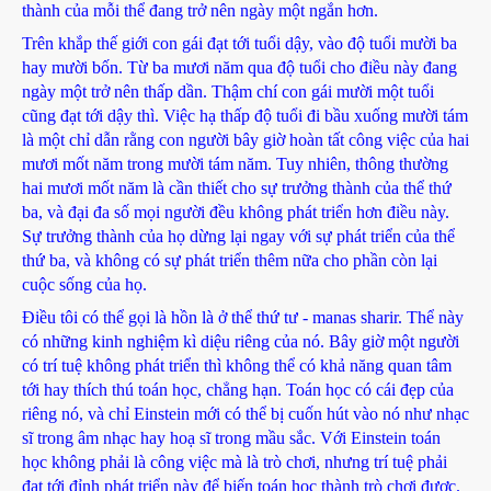
thành của mỗi thể đang trở nên ngày một ngắn hơn.
Trên khắp thế giới con gái đạt tới tuổi dậy, vào độ tuổi mười ba
hay mười bốn. Từ ba mươi năm qua độ tuổi cho điều này đang
ngày một trở nên thấp dần. Thậm chí con gái mười một tuổi
cũng đạt tới dậy thì. Việc hạ thấp độ tuổi đi bầu xuống mười tám
là một chỉ dẫn rằng con người bây giờ hoàn tất công việc của hai
mươi mốt năm trong mười tám năm. Tuy nhiên, thông thường
hai mươi mốt năm là cần thiết cho sự trưởng thành của thể thứ
ba, và đại đa số mọi người đều không phát triển hơn điều này.
Sự trưởng thành của họ dừng lại ngay với sự phát triển của thể
thứ ba, và không có sự phát triển thêm nữa cho phần còn lại
cuộc sống của họ.
Điều tôi có thể gọi là hồn là ở thể thứ tư - manas sharir. Thể này
có những kinh nghiệm kì diệu riêng của nó. Bây giờ một người
có trí tuệ không phát triển thì không thể có khả năng quan tâm
tới hay thích thú toán học, chẳng hạn. Toán học có cái đẹp của
riêng nó, và chỉ Einstein mới có thể bị cuốn hút vào nó như nhạc
sĩ trong âm nhạc hay hoạ sĩ trong mầu sắc. Với Einstein toán
học không phải là công việc mà là trò chơi, nhưng trí tuệ phải
đạt tới đỉnh phát triển này để biến toán học thành trò chơi được.