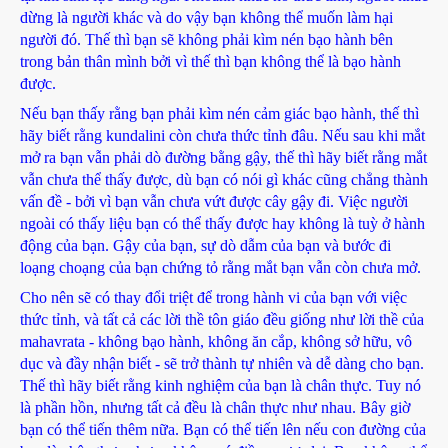
dừng là người khác và do vậy bạn không thể muốn làm hại
người đó. Thế thì bạn sẽ không phải kìm nén bạo hành bên
trong bản thân mình bởi vì thế thì bạn không thể là bạo hành
được.
Nếu bạn thấy rằng bạn phải kìm nén cảm giác bạo hành, thế thì
hãy biết rằng kundalini còn chưa thức tỉnh đâu. Nếu sau khi mắt
mở ra bạn vẫn phải dò đường bằng gậy, thế thì hãy biết rằng mắt
vẫn chưa thể thấy được, dù bạn có nói gì khác cũng chẳng thành
vấn đề - bởi vì bạn vẫn chưa vứt được cây gậy đi. Việc người
ngoài có thấy liệu bạn có thể thấy được hay không là tuỳ ở hành
động của bạn. Gậy của bạn, sự dò dẫm của bạn và bước đi
loạng choạng của bạn chứng tỏ rằng mắt bạn vẫn còn chưa mở.
Cho nên sẽ có thay đổi triệt để trong hành vi của bạn với việc
thức tỉnh, và tất cả các lời thề tôn giáo đều giống như lời thề của
mahavrata - không bạo hành, không ăn cắp, không sở hữu, vô
dục và đầy nhận biết - sẽ trở thành tự nhiên và dễ dàng cho bạn.
Thế thì hãy biết rằng kinh nghiệm của bạn là chân thực. Tuy nó
là phần hồn, nhưng tất cả đều là chân thực như nhau. Bây giờ
bạn có thể tiến thêm nữa. Bạn có thể tiến lên nếu con đường của