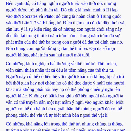
Bên cạnh đó, có hàng nghìn người khác vào thời đó, những
người được trời phú thiên tài. Đó cũng là hoàn cảnh ở Hi lạp
vào thời Socrates và Plato; đó cũng là hoàn cảnh ở Trung quốc
vào thời Lão Tử và Khổng tử. Điều thậm chí còn kì diệu hơn và
cần lưu ý là sự kiện rằng tất cả những con người chói sáng này
đều tồn tại trong thời kì năm trăm năm. Trong năm trăm đó sự
phát triển của thể thứ ba trong con người đã đạt tới đỉnh của nó.
Nói chung con người dừng lại tại thể thứ ba. Đại đa số mọi
người không phát triển sau hai mươi mốt tuổi.
Có những kinh nghiệm bất thường về thể thứ tư. Thôi miên,
viễn cảm, thiên nhãn tất cả đều là tiềm năng của thể thứ tư.
Người này có thể có liên hệ với người khác mà không bị cản trở
bởi thời gian hay nơi chốn; họ có thể đọc được ý nghĩ của người
khác mà không phải hỏi hay họ có thể phóng chiếu ý nghĩ lên
người khác. Không có bất kì sự giúp đỡ bên ngoài nào người ta
vẫn có thể truyền dẫn một hạt mầm ý nghĩ vào người khác. Một
người có thể du hành bên ngoài thân thể mình; người đó có thể
phóng chiếu thể vía và tự biết mình bên ngoài thể vật lí.
Có những khả năng lớn trong thể thứ tư, nhưng chúng ta thông
thường không phát triển thể này vì có nhiều mạo hiểm cũng như