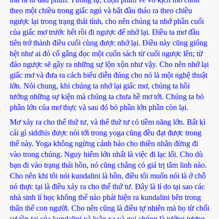
theo một chiều trong giấc ngủ và bắt đầu tháo ra theo chiều
ngược lại trong trạng thái tỉnh, cho nên chúng ta nhớ phần cuối
của giấc mơ trước hết rồi đi ngược để nhớ lại. Điều ta mơ đầu
tiên trở thành điều cuối cùng được nhớ lại. Điều này cũng giống
hệt như ai đó cố gắng đọc một cuốn sách từ cuối ngược lên; từ
đảo ngược sẽ gây ra những sự lộn xộn như vậy. Cho nên nhớ lại
giấc mơ và đưa ra cách biểu diễn đúng cho nó là một nghệ thuật
lớn. Nói chung, khi chúng ta nhớ lại giấc mơ, chúng ta hồi
tưởng những sự kiện mà chúng ta chưa hề mơ tới. Chúng ta bỏ
phần lớn của mơ thực và sau đó bỏ phần lớn phần còn lại.
Mơ xảy ra cho thể thứ tư, và thể thứ tư có tiềm năng lớn. Bất kì
cái gì siddhis được nói tới trong yoga cũng đều đạt được trong
thể này. Yoga không ngừng cảnh báo cho thiền nhân đừng đi
vào trong chúng. Nguy hiểm lớn nhất là việc đi lạc lối. Cho dù
bạn đi vào trạng thái hồn, nó cũng chẳng có giá trị tâm linh nào.
Cho nên khi tôi nói kundalini là hồn, điều tôi muốn nói là ở chỗ
nó thực tại là điều xảy ra cho thể thứ tư. Đây là lí do tại sao các
nhà sinh lí học không thể nào phát hiện ra kundalini bên trong
thân thể con người. Cho nên cũng là điều tự nhiên mà họ từ chối
sự tồn tại của kundalini và luân xa và gọi chúng là tưởng tượng.