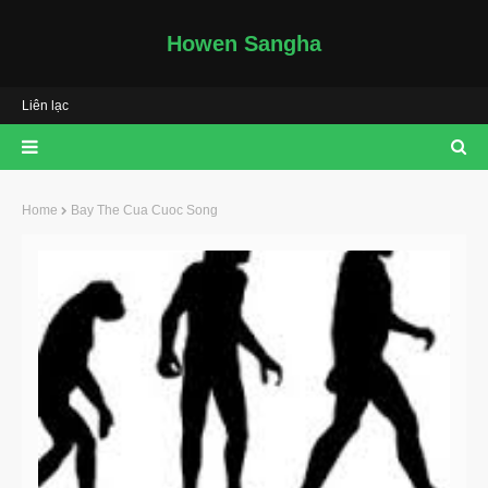
Howen Sangha
Liên lạc
Home
Bay The Cua Cuoc Song