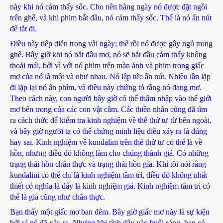
này khi nó cảm thấy sốc. Cho nên hàng ngày nó được đặt ngồi
trên ghế, và khi phim bắt đầu, nó cảm thấy sốc. Thế là nó ấn nút
để tắt đi.
Điều này tiếp diễn trong vài ngày; thế rồi nó được gây ngủ trong
ghế. Bây giờ khi nó bắt đầu mơ, nó sẽ bắt đầu cảm thấy không
thoải mái, bởi vì với nó phim trên màn ảnh và phim trong giấc
mơ của nó là một và như nhau. Nó lập tức ấn nút. Nhiều lần lặp
đi lặp lại nó ấn phím, và điều này chứng tỏ rằng nó đang mơ.
Theo cách này, con người bây giờ có thể thâm nhập vào thế giới
mơ bên trong của các con vật câm. Các thiền nhân cũng đã tìm
ra cách thức để kiểm tra kinh nghiệm về thể thứ tư từ bên ngoài,
và bây giờ người ta có thể chứng minh liệu điều xảy ra là đúng
hay sai. Kinh nghiệm về kundalini trên thể thứ tư có thể là về
hồn, nhưng điều đó không làm cho chúng thành giả. Có những
trạng thái hồn chân thực và trạng thái hồn giả. Khi tôi nói rằng
kundalini có thể chỉ là kinh nghiệm tâm trí, điều đó không nhất
thiết có nghĩa là đấy là kinh nghiệm giả. Kinh nghiệm tâm trí có
thể là giả cũng như chân thực.
Bạn thấy một giấc mơ ban đêm. Bây giờ giấc mơ này là sự kiện
bởi vì nó đã xảy ra. Nhưng khi tỉnh dậy vào buổi sáng, bạn có