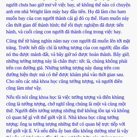
người chưa bao giờ mơ về việc bay, sẽ không thể nào có chuyện
anh em nhà Wright làm máy bay đầu tiên. Họ đã làm cho ham
muốn bay của con người thành cái gì đó cụ thể. Ham muốn này
cần thời gian để thành hình; thế rồi thực nghiệm đã được tiến
hành, và cuối cùng con người đã thành công trong việc bay.
Cũng thế từ hàng nghìn năm nay con người đã muốn lên tới mặt
trăng. Trước hết đấy chỉ là tưởng tượng của con người; dần dần
nó thu được mảnh đất, và bây giờ nó được hoàn thành. Bây giờ,
những tưởng tượng này là chân thực: tức là, chúng không phải
trên con đường giả. Những tưởng tượng này đang trên con
đường hiện thực mà có thể được khám phá vào thời gian sau.
Cho nên các nhà khoa học cũng tưởng tượng, và người điên
cũng làm như vậy.
Nếu tôi nói rằng khoa học là việc tưởng tượng và điên khùng
cũng là tưởng tượng, chớ nghĩ rằng chúng là một và cùng một
thứ. Người điên tưởng tượng những thứ không tồn tại và không
có quan hệ gì với thế giới vật lí. Nhà khoa học cũng tưởng
tượng: ông ta tưởng tượng những thứ có quan hệ trực tiếp với
thế giới vật lí. Và nếu điều ấy ban đầu không dường như là vậy