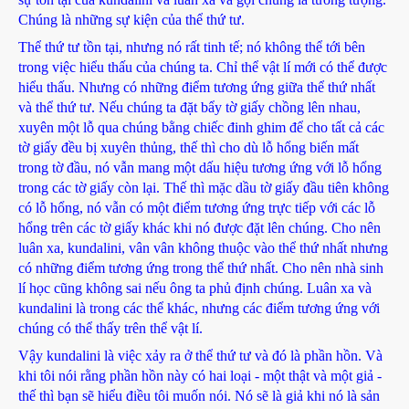
Chúng là những sự kiện của thể thứ tư.
Thể thứ tư tồn tại, nhưng nó rất tinh tế; nó không thể tới bên
trong việc hiểu thấu của chúng ta. Chỉ thể vật lí mới có thể được
hiểu thấu. Nhưng có những điểm tương ứng giữa thể thứ nhất
và thể thứ tư. Nếu chúng ta đặt bẩy tờ giấy chồng lên nhau,
xuyên một lỗ qua chúng bằng chiếc đinh ghim để cho tất cả các
tờ giấy đều bị xuyên thủng, thế thì cho dù lỗ hổng biến mất
trong tờ đầu, nó vẫn mang một dấu hiệu tương ứng với lỗ hổng
trong các tờ giấy còn lại. Thế thì mặc dầu tờ giấy đầu tiên không
có lỗ hổng, nó vẫn có một điểm tương ứng trực tiếp với các lỗ
hổng trên các tờ giấy khác khi nó được đặt lên chúng. Cho nên
luân xa, kundalini, vân vân không thuộc vào thể thứ nhất nhưng
có những điểm tương ứng trong thể thứ nhất. Cho nên nhà sinh
lí học cũng không sai nếu ông ta phủ định chúng. Luân xa và
kundalini là trong các thể khác, nhưng các điểm tương ứng với
chúng có thể thấy trên thể vật lí.
Vậy kundalini là việc xảy ra ở thể thứ tư và đó là phần hồn. Và
khi tôi nói rằng phần hồn này có hai loại - một thật và một giả -
thế thì bạn sẽ hiểu điều tôi muốn nói. Nó sẽ là giả khi nó là sản