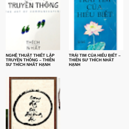
NGHỆ THUẬT THIẾT LẬP
TRÁI TIM CỦA HIỂU BIẾT –
TRUYỀN THÔNG – THIỀN
THIỀN SƯ THÍCH NHẤT
SƯ THÍCH NHẤT HẠNH
HẠNH