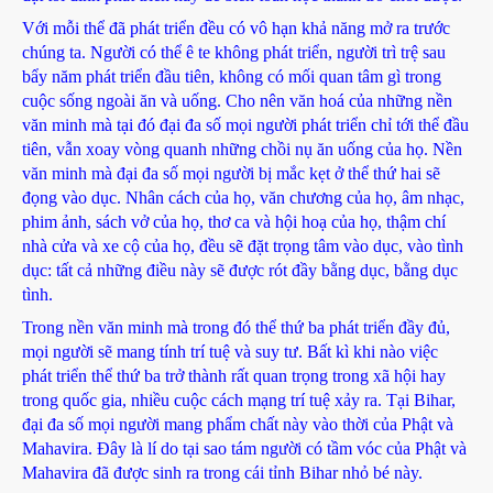
Với mỗi thể đã phát triển đều có vô hạn khả năng mở ra trước
chúng ta. Người có thể ê te không phát triển, người trì trệ sau
bẩy năm phát triển đầu tiên, không có mối quan tâm gì trong
cuộc sống ngoài ăn và uống. Cho nên văn hoá của những nền
văn minh mà tại đó đại đa số mọi người phát triển chỉ tới thể đầu
tiên, vẫn xoay vòng quanh những chồi nụ ăn uống của họ. Nền
văn minh mà đại đa số mọi người bị mắc kẹt ở thể thứ hai sẽ
đọng vào dục. Nhân cách của họ, văn chương của họ, âm nhạc,
phim ảnh, sách vở của họ, thơ ca và hội hoạ của họ, thậm chí
nhà cửa và xe cộ của họ, đều sẽ đặt trọng tâm vào dục, vào tình
dục: tất cả những điều này sẽ được rót đầy bằng dục, bằng dục
tình.
Trong nền văn minh mà trong đó thể thứ ba phát triển đầy đủ,
mọi người sẽ mang tính trí tuệ và suy tư. Bất kì khi nào việc
phát triển thể thứ ba trở thành rất quan trọng trong xã hội hay
trong quốc gia, nhiều cuộc cách mạng trí tuệ xảy ra. Tại Bihar,
đại đa số mọi người mang phẩm chất này vào thời của Phật và
Mahavira. Đây là lí do tại sao tám người có tầm vóc của Phật và
Mahavira đã được sinh ra trong cái tỉnh Bihar nhỏ bé này.