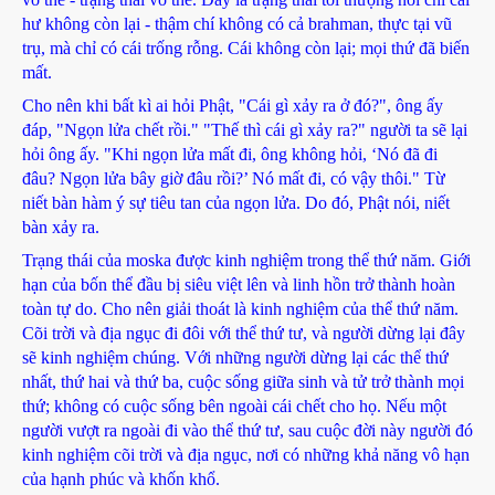
hư không còn lại - thậm chí không có cả brahman, thực tại vũ
trụ, mà chỉ có cái trống rỗng. Cái không còn lại; mọi thứ đã biến
mất.
Cho nên khi bất kì ai hỏi Phật, "Cái gì xảy ra ở đó?", ông ấy
đáp, "Ngọn lửa chết rồi." "Thế thì cái gì xảy ra?" người ta sẽ lại
hỏi ông ấy. "Khi ngọn lửa mất đi, ông không hỏi, ‘Nó đã đi
đâu? Ngọn lửa bây giờ đâu rồi?’ Nó mất đi, có vậy thôi." Từ
niết bàn hàm ý sự tiêu tan của ngọn lửa. Do đó, Phật nói, niết
bàn xảy ra.
Trạng thái của moska được kinh nghiệm trong thể thứ năm. Giới
hạn của bốn thể đầu bị siêu việt lên và linh hồn trở thành hoàn
toàn tự do. Cho nên giải thoát là kinh nghiệm của thể thứ năm.
Cõi trời và địa ngục đi đôi với thể thứ tư, và người dừng lại đây
sẽ kinh nghiệm chúng. Với những người dừng lại các thể thứ
nhất, thứ hai và thứ ba, cuộc sống giữa sinh và tử trở thành mọi
thứ; không có cuộc sống bên ngoài cái chết cho họ. Nếu một
người vượt ra ngoài đi vào thể thứ tư, sau cuộc đời này người đó
kinh nghiệm cõi trời và địa ngục, nơi có những khả năng vô hạn
của hạnh phúc và khốn khổ.