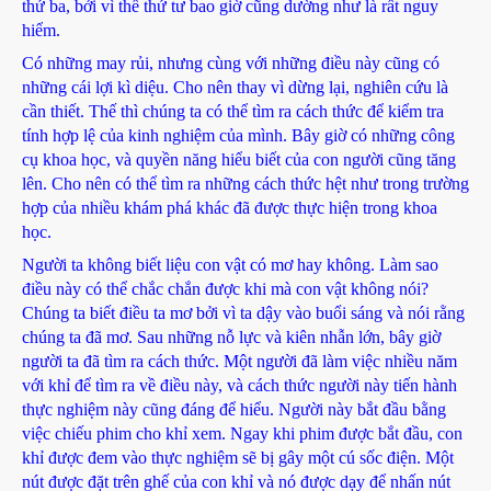
thứ ba, bởi vì thể thứ tư bao giờ cũng dường như là rất nguy
hiểm.
Có những may rủi, nhưng cùng với những điều này cũng có
những cái lợi kì diệu. Cho nên thay vì dừng lại, nghiên cứu là
cần thiết. Thế thì chúng ta có thể tìm ra cách thức để kiểm tra
tính hợp lệ của kinh nghiệm của mình. Bây giờ có những công
cụ khoa học, và quyền năng hiểu biết của con người cũng tăng
lên. Cho nên có thể tìm ra những cách thức hệt như trong trường
hợp của nhiều khám phá khác đã được thực hiện trong khoa
học.
Người ta không biết liệu con vật có mơ hay không. Làm sao
điều này có thể chắc chắn được khi mà con vật không nói?
Chúng ta biết điều ta mơ bởi vì ta dậy vào buổi sáng và nói rằng
chúng ta đã mơ. Sau những nỗ lực và kiên nhẫn lớn, bây giờ
người ta đã tìm ra cách thức. Một người đã làm việc nhiều năm
với khỉ để tìm ra về điều này, và cách thức người này tiến hành
thực nghiệm này cũng đáng để hiểu. Người này bắt đầu bằng
việc chiếu phim cho khỉ xem. Ngay khi phim được bắt đầu, con
khỉ được đem vào thực nghiệm sẽ bị gây một cú sốc điện. Một
nút được đặt trên ghế của con khỉ và nó được dạy để nhấn nút