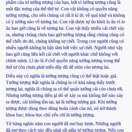
phẩm của trí tưởng tượng của bạn, bởi vì tưởng tượng cũng là
một đặc trưng của thể thứ tư. Con vật không có quyền năng
tưởng tượng, cho nên chúng có rất ít kí ức về quá khứ và không
có ý tưởng nào về tương lai. Con vật được tự do khỏi lo âu vì lo
âu bao giờ cũng là về tương lai. Con vật thấy nhiều cái chết xảy
ra, nhưng chúng chưa bao giờ tưởng tượng rằng chúng cũng có
thể chết; do đó, chúng không sợ chết. Trong con người cũng có
nhiều người không bị bận tâm bởi việc sợ chết. Người như vậy
bao giờ cũng liên kết cái chết với người khác chứ không với
chính mình. Lí do là ở chỗ quyền năng tưởng tượng trong thể
thứ tư còn chưa phát triển đầy đủ để nhìn vào tương lai.
Điều này có nghĩa là tưởng tượng cũng có thể thật hoặc giả.
Tưởng tượng thật nghĩa là chúng ta có khả năng thấy trước
tương lai, nghĩa là chúng ta có thể quán tưởng cái còn chưa tới.
Nhưng tưởng tượng điều gì đó sẽ xảy ra mà không thể nào xảy
ra được, cái không tồn tại, lại là tưởng tượng giả. Khi tưởng
tượng được dùng theo đúng hoàn cảnh của nó, nó trở thành
khoa học; khoa học chủ yếu chỉ là tưởng tượng.
Từ hàng nghìn năm con người đã mơ bay lượn. Những người
đã mơ theo cách này đều phải rất giầu trí tưởng tượng. Nếu con