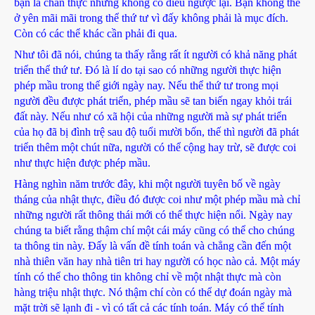
bạn là chân thực nhưng không có điều ngược lại. Bạn không thể
ở yên mãi mãi trong thể thứ tư vì đấy không phải là mục đích.
Còn có các thể khác cần phải đi qua.
Như tôi đã nói, chúng ta thấy rằng rất ít người có khả năng phát
triển thể thứ tư. Đó là lí do tại sao có những người thực hiện
phép mầu trong thế giới ngày nay. Nếu thể thứ tư trong mọi
người đều được phát triển, phép mầu sẽ tan biến ngay khỏi trái
đất này. Nếu như có xã hội của những người mà sự phát triển
của họ đã bị đình trệ sau độ tuổi mười bốn, thế thì người đã phát
triển thêm một chút nữa, người có thể cộng hay trừ, sẽ được coi
như thực hiện được phép mầu.
Hàng nghìn năm trước đây, khi một người tuyên bố về ngày
tháng của nhật thực, điều đó được coi như một phép mầu mà chỉ
những người rất thông thái mới có thể thực hiện nổi. Ngày nay
chúng ta biết rằng thậm chí một cái máy cũng có thể cho chúng
ta thông tin này. Đấy là vấn đề tính toán và chẳng cần đến một
nhà thiên văn hay nhà tiên tri hay người có học nào cả. Một máy
tính có thể cho thông tin không chỉ về một nhật thực mà còn
hàng triệu nhật thực. Nó thậm chí còn có thể dự đoán ngày mà
mặt trời sẽ lạnh đi - vì có tất cả các tính toán. Máy có thể tính