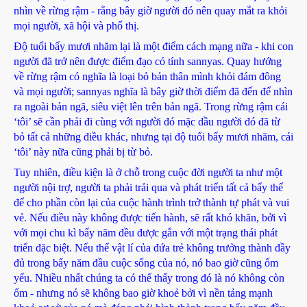
nhìn về rừng rậm - rằng bây giờ người đó nên quay mắt ra khỏi
mọi người, xã hội và phố thị.
Độ tuổi bẩy mươi nhăm lại là một điểm cách mạng nữa - khi con
người đã trở nên được điểm đạo có tính sannyas. Quay hướng
về rừng rậm có nghĩa là loại bỏ bản thân mình khỏi đám đông
và mọi người; sannyas nghĩa là bây giờ thời điểm đã đến để nhìn
ra ngoài bản ngã, siêu việt lên trên bản ngã. Trong rừng rậm cái
‘tôi’ sẽ cần phải đi cùng với người đó mặc dầu người đó đã từ
bỏ tất cả những điều khác, nhưng tại độ tuổi bẩy mươi nhăm, cái
‘tôi’ này nữa cũng phải bị từ bỏ.
Tuy nhiên, điều kiện là ở chỗ trong cuộc đời người ta như một
người nội trợ, người ta phải trải qua và phát triển tất cả bẩy thể
để cho phần còn lại của cuộc hành trình trở thành tự phát và vui
vẻ. Nếu điều này không được tiến hành, sẽ rất khó khăn, bởi vì
với mọi chu kì bẩy năm đều được gắn với một trạng thái phát
triển đặc biệt. Nếu thể vật lí của đứa trẻ không trưởng thành đầy
đủ trong bẩy năm đầu cuộc sống của nó, nó bao giờ cũng ốm
yếu. Nhiều nhất chúng ta có thể thấy trong đó là nó không còn
ốm - nhưng nó sẽ không bao giờ khoẻ bởi vì nền tảng mạnh