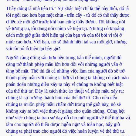
Thầy đúng là nhà tiên tri." Sự khác biệt chỉ là thế này thôi, đó là
tôi ngồi cao hơn bạn một chút - trên cây - từ đó có thể thấy được
chiếc xe một giờ trước khi bạn cũng thấy được. Tôi không nói
về tương lai, tôi đang nói chính về hiện tại. Nhưng có khoảng
cách một giờ giữa thời hiện tại của bạn và của tôi bởi vì tôi ở
mức cao hơn. Với bạn, nó sẽ thành hiện tại sau một giờ, nhưng
với tôi nó là hiện tại bây giờ.
Người càng đứng sâu hơn bên trong bản thể mình, người đó
càng trở thành phép mầu lớn hơn đối vối những người vẫn ở
tầng bề mặt. Thế thì tất cả những việc làm của người đó sẽ trở
thành phép mầu với chúng ta bởi vì chúng ta không có cách nào
phán đoán những điều xảy ra này vì chúng ta không biết luật
của thể thứ tư. Đây là cách thức ảo thuật và phép mầu xảy ra:
chúng là sự trưởng thành hơn của thể thứ tư. Cho nên nếu
chúng ta muốn phép mầu chấm dứt trong thế giới này, nó sẽ
không xảy ra bởi việc thuyết giảng cho quần chúng. Cũng hệt
như việc chúng ta trao sự dạy dỗ cho một người về thể thứ ba và
làm cho người đó hiểu được ngôn ngữ và toán học, bây giờ
chúng ta phải trao cho người đó việc huấn luyện về thể thứ tư.