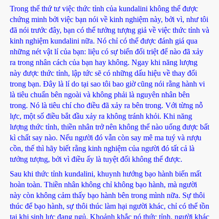
Trong thể thứ tư việc thức tỉnh của kundalini không thể được
chứng minh bởi việc bạn nói về kinh nghiệm này, bởi vì, như tôi
đã nói trước đây, bạn có thể tưởng tượng giả về việc thức tỉnh và
kinh nghiệm kundalini nữa. Nó chỉ có thể được đánh giá qua
những nét vật lí của bạn: liệu có sự biến đổi triệt để nào đã xảy
ra trong nhân cách của bạn hay không. Ngay khi năng lượng
này được thức tỉnh, lập tức sẽ có những dấu hiệu về thay đổi
trong bạn. Đây là lí do tại sao tôi bao giờ cũng nói rằng hành vi
là tiêu chuẩn bên ngoài và không phải là nguyên nhân bên
trong. Nó là tiêu chí cho điều đã xảy ra bên trong. Với từng nỗ
lực, một số điều bắt đầu xảy ra không tránh khỏi. Khi năng
lượng thức tỉnh, thiền nhân trở nên không thể nào uống được bất
kì chất say nào. Nếu người đó vẫn còn say mê ma tuý và rượu
cồn, thế thì hãy biết rằng kinh nghiệm của người đó tất cả là
tưởng tượng, bởi vì điều ấy là tuyệt đối không thể được.
Sau khi thức tỉnh kundalini, khuynh hướng bạo hành biến mất
hoàn toàn. Thiền nhân không chỉ không bạo hành, mà người
này còn không cảm thấy bạo hành bên trong mình nữa. Sự thôi
thúc để bạo hành, sự thôi thúc làm hại người khác, chỉ có thể tồn
tại khi sinh lực đang ngủ. Khoảnh khắc nó thức tỉnh, người khác