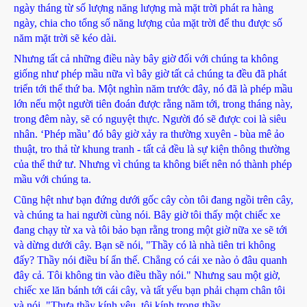
ngày tháng từ số lượng năng lượng mà mặt trời phát ra hàng
ngày, chia cho tổng số năng lượng của mặt trời để thu được số
năm mặt trời sẽ kéo dài.
Nhưng tất cả những điều này bây giờ đối với chúng ta không
giống như phép mầu nữa vì bây giờ tất cả chúng ta đều đã phát
triển tới thể thứ ba. Một nghìn năm trước đây, nó đã là phép mầu
lớn nếu một người tiên đoán được rằng năm tới, trong tháng này,
trong đêm này, sẽ có nguyệt thực. Người đó sẽ được coi là siêu
nhân. ‘Phép mầu’ đó bây giờ xảy ra thường xuyên - bùa mê ảo
thuật, tro thả từ khung tranh - tất cả đều là sự kiện thông thường
của thể thứ tư. Nhưng vì chúng ta không biết nên nó thành phép
mầu với chúng ta.
Cũng hệt như bạn đứng dưới gốc cây còn tôi đang ngồi trên cây,
và chúng ta hai người cùng nói. Bây giờ tôi thấy một chiếc xe
đang chạy từ xa và tôi bảo bạn rằng trong một giờ nữa xe sẽ tới
và dừng dưới cây. Bạn sẽ nói, "Thầy có là nhà tiên tri không
đấy? Thầy nói điều bí ẩn thế. Chẳng có cái xe nào ỏ đâu quanh
đây cả. Tôi không tin vào điều thầy nói." Nhưng sau một giờ,
chiếc xe lăn bánh tới cái cây, và tất yếu bạn phải chạm chân tôi
và nói, "Thưa thầy kính yêu, tôi kính trọng thầy.