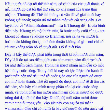
Nếu người đó đạt tới thể thứ năm, có cánh cửa của giải thoát, và
nếu người đó đạt tới thể thứ sáu, có khả năng của trạng thái
nhận ra Thượng đế. Thế thì không có vấn đề về giải thoát hay
không giải thoát; người đó trở thành một với cái đang đấy. Lời
tuyên bố về "Aham Brahmasmi" - Ta là Thượng đế - là của bình
diện này. Nhưng có một bước nữa, là bước nhẩy cuối cùng - nơi
không có aham và không có Brahman, nơi cái ta và người là
hoàn toàn không tồn tại, nơi đơn thuần không có gì – nơi chỉ có
cái hư không toàn bộ và tuyệt đối. Đó là niết bàn.
Đây là bẩy thể được phát triển trong thời kì bốn mươi chín năm.
Đây là lí do tại sao điểm giữa của năm mươi năm đã được biết
tới như điểm cách mạng. Trong hai mươi nhăm năm đầu có một
hệ thống cuộc sống. Trong thời kì này nỗ lực được tiến hành để
phát triển bốn thể đầu; thế rồi việc giáo dục của người đó được
coi như hoàn thành. Thế rồi người đó được coi như sẽ đi tìm các
thể năm, sáu bẩy của mình trong phần còn lại của cuộc sống
mình, và trong phần hai mươi nhăm năm còn lại người đó được
trông đợi đạt tới thể thứ bẩy. Do đó, độ tuổi năm mươi được
xem như tuổi trọng yếu. Vào lúc này con người trở thành
wanaprasth, điều chỉ có nghĩa là bây giờ người đó nên quay cái