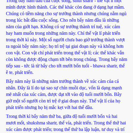
Trong bẩy năm đầu của cuộc sống, sthul sharir - thể vật lí một
mình được hình thành. Các thể khác còn đang ở dạng hạt mầm.
Chúng có tiềm năng cho sự trưởng thành nhưng chúng nằm ngủ
trong lúc bắt đầu cuộc sống. Cho nên bẩy năm đầu là những
năm của giới hạn. Không có sự trưởng thành trí tuệ, xúc cảm
hay ham muốn trong những năm này. Chỉ thể vật lí phát triển
trong thời kì này. Một số người chưa bao giờ trưởng thành vượt
ra ngoài bẩy năm này; họ trì trệ tại giai đoạn này và không hơn
con vật. Con vật chỉ phát triển trong thể vật lí; các thể khác vẫn
còn không được động chạm tới bên trong chúng. Trong bẩy năm
tiếp sau - tức là từ bẩy cho tới mười bốn tuổi - bhawa sharir, thể
ê te, phát triển.
Bẩy năm này là những năm trưởng thành về xúc cảm của cá
nhân. Đây là lí do tại sao sự chín muồi dục, vốn là dạng mạnh
mẽ nhất của xúc cảm, được đạt tới vào độ tuổi mười bốn. Bây
giờ một số người còn trì trệ ở giai đoạn này. Thể vật lí của họ
phát triển nhưng họ bị mắc kẹt với hai thể đầu.
Trong thời kì bẩy năm thứ ba, giữa độ tuổi mười bốn và hai
mươi mốt, shukshma sharir, thể vía, phát triển. Trong thể thứ hai
xúc cảm được phát triển; trong thể thứ ba lập luận, tư duy và trí