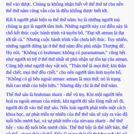
thể vào được. Chúng ta không nhận biết về thể thứ tư cho nên
thể thứ năm cũng vẫn còn là điều không được biết tới.
Rất ít người phát hiện ra thể thứ năm; họ là những người mà
chúng ta gọi là người tâm linh. Những người này coi điều này là
chỗ kết thúc cuộc hành trình và tuyên bố, "Đạt tới atman là đạt
tới tất cả." Nhưng cuộc hành trình vẫn chưa kết thúc. Tuy nhiên,
những người dừng lại ở thể thứ năm đều phủ nhận Thượng đế.
Họ nói, "Không có brahman; không có paramatman," cũng hệt
như người trì trệ ở thể thứ nhất sẽ phủ nhận sự tồn tại của atman.
Cũng hệt như người duy vật nói, "Thân thể là mọi thứ; khi thân
thể chết, mọi thứ đều chết," cho nên người tâm linh tuyên bố,
"Không có gì bên ngoài atman: atman là mọi thứ; nó là trạng
thái cao nhất của hiện hữu." Nhưng đây chỉ là thể thứ năm.
Thể thứ sáu là brahman sharir - thể vũ trụ. Khi một người tiến
hoá ra ngoài atman của mình, khi người đó sẵn lòng mất nó đi,
người đó đi vào thể thứ sáu. Nếu loài người phát triển một cách
khoa học, sự phát triển tự nhiên của thể thứ sáu sẽ xảy ra vào độ
tuổi bốn mươi hai, và sự phát triển của nirvana sharir - thể thứ
bẩy - vào độ tuổi bốn mươi chín. Thể thứ bẩy là thể niết bàn, thể
vô thể - trạng thái vô thể. Đây là trạng thái tối thượng nơi chỉ cái