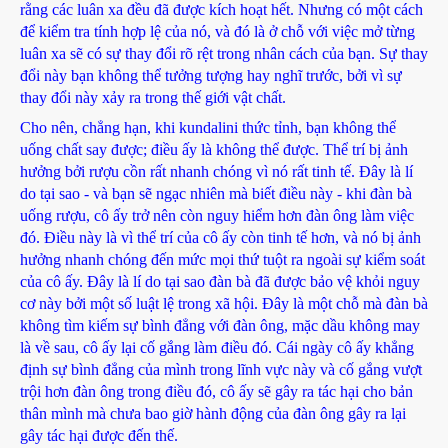
rằng các luân xa đều đã được kích hoạt hết. Nhưng có một cách
để kiểm tra tính hợp lệ của nó, và đó là ở chỗ với việc mở từng
luân xa sẽ có sự thay đổi rõ rệt trong nhân cách của bạn. Sự thay
đổi này bạn không thể tưởng tượng hay nghĩ trước, bởi vì sự
thay đổi này xảy ra trong thế giới vật chất.
Cho nên, chẳng hạn, khi kundalini thức tỉnh, bạn không thể
uống chất say được; điều ấy là không thể được. Thể trí bị ảnh
hưởng bởi rượu cồn rất nhanh chóng vì nó rất tinh tế. Đây là lí
do tại sao - và bạn sẽ ngạc nhiên mà biết điều này - khi đàn bà
uống rượu, cô ấy trở nên còn nguy hiểm hơn đàn ông làm việc
đó. Điều này là vì thể trí của cô ấy còn tinh tế hơn, và nó bị ảnh
hưởng nhanh chóng đến mức mọi thứ tuột ra ngoài sự kiểm soát
của cô ấy. Đây là lí do tại sao đàn bà đã được bảo vệ khỏi nguy
cơ này bởi một số luật lệ trong xã hội. Đây là một chỗ mà đàn bà
không tìm kiếm sự bình đẳng với đàn ông, mặc dầu không may
là về sau, cô ấy lại cố gắng làm điều đó. Cái ngày cô ấy khẳng
định sự bình đẳng của mình trong lĩnh vực này và cố gắng vượt
trội hơn đàn ông trong điều đó, cô ấy sẽ gây ra tác hại cho bản
thân mình mà chưa bao giờ hành động của đàn ông gây ra lại
gây tác hại được đến thế.