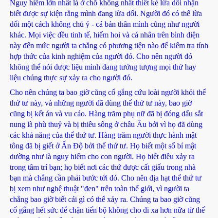
Nguy hiểm lớn nhất là ở chỗ không nhất thiết kẻ lừa dối nhận
biết được sự kiện rằng mình đang lừa dối. Người đó có thể lừa
dối một cách không chủ ý - cả bản thân mình cũng như người
khác. Mọi việc đều tinh tế, hiếm hoi và cá nhân trên bình diện
này đến mức người ta chẳng có phương tiện nào để kiểm tra tính
hợp thức của kinh nghiệm của người đó. Cho nên người đó
không thể nói được liệu mình đang tưởng tượng mọi thứ hay
liệu chúng thực sự xảy ra cho người đó.
Cho nên chúng ta bao giờ cũng cố gắng cứu loài người khỏi thể
thứ tư này, và những người đã dùng thể thứ tư này, bao giờ
cũng bị kết án và vu cáo. Hàng trăm phụ nữ đã bị đóng dấu sắt
nung là phù thuỷ và bị thiêu sống ở châu Âu bởi vì họ đã dùng
các khả năng của thể thứ tư. Hàng trăm người thực hành mật
tông đã bị giết ở Ấn Độ bởi thể thứ tư. Họ biết một số bí mật
dường như là nguy hiểm cho con người. Họ biết điều xảy ra
trong tâm trí bạn; họ biết nơi các thứ được cất giấu trong nhà
bạn mà chẳng cần phải bước tới đó. Cho nên địa hạt thể thứ tư
bị xem như nghệ thuật "đen" trên toàn thế giới, vì người ta
chẳng bao giờ biết cái gì có thể xảy ra. Chúng ta bao giờ cũng
cố gắng hết sức để chặn tiến bộ không cho đi xa hơn nữa từ thể