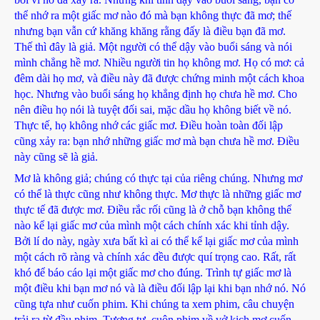
thể nhớ ra một giấc mơ nào đó mà bạn không thực đã mơ; thế
nhưng bạn vẫn cứ khăng khăng rằng đấy là điều bạn đã mơ.
Thế thì đây là giả. Một người có thể dậy vào buổi sáng và nói
mình chẳng hề mơ. Nhiều người tin họ không mơ. Họ có mơ: cả
đêm dài họ mơ, và điều này đã được chứng minh một cách khoa
học. Nhưng vào buổi sáng họ khẳng định họ chưa hề mơ. Cho
nên điều họ nói là tuyệt đối sai, mặc dầu họ không biết về nó.
Thực tế, họ không nhớ các giấc mơ. Điều hoàn toàn đối lập
cũng xảy ra: bạn nhớ những giấc mơ mà bạn chưa hề mơ. Điều
này cũng sẽ là giả.
Mơ là không giả; chúng có thực tại của riêng chúng. Nhưng mơ
có thể là thực cũng như không thực. Mơ thực là những giấc mơ
thực tế đã được mơ. Điều rắc rối cũng là ở chỗ bạn không thể
nào kể lại giấc mơ của mình một cách chính xác khi tỉnh dậy.
Bởi lí do này, ngày xưa bất kì ai có thể kể lại giấc mơ của mình
một cách rõ ràng và chính xác đều được quí trọng cao. Rất, rất
khó để báo cáo lại một giấc mơ cho đúng. Trình tự giấc mơ là
một điều khi bạn mơ nó và là điều đối lập lại khi bạn nhớ nó. Nó
cũng tựa như cuốn phim. Khi chúng ta xem phim, câu chuyện
trải ra từ đầu phim. Tương tự, cuộn phim về vở kịch mơ cuốn