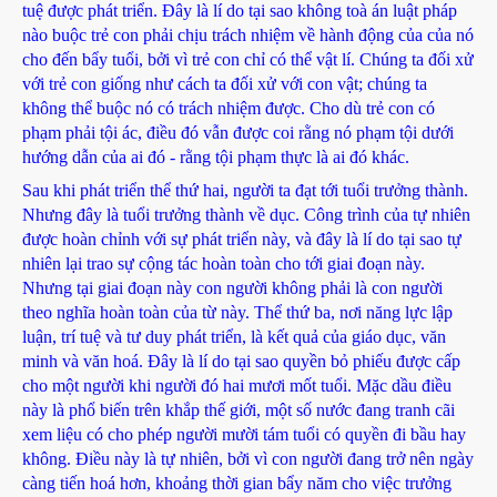
tuệ được phát triển. Đây là lí do tại sao không toà án luật pháp
nào buộc trẻ con phải chịu trách nhiệm về hành động của của nó
cho đến bẩy tuổi, bởi vì trẻ con chỉ có thể vật lí. Chúng ta đối xử
với trẻ con giống như cách ta đối xử với con vật; chúng ta
không thể buộc nó có trách nhiệm được. Cho dù trẻ con có
phạm phải tội ác, điều đó vẫn được coi rằng nó phạm tội dưới
hướng dẫn của ai đó - rằng tội phạm thực là ai đó khác.
Sau khi phát triển thể thứ hai, người ta đạt tới tuổi trưởng thành.
Nhưng đây là tuổi trưởng thành về dục. Công trình của tự nhiên
được hoàn chỉnh với sự phát triển này, và đây là lí do tại sao tự
nhiên lại trao sự cộng tác hoàn toàn cho tới giai đoạn này.
Nhưng tại giai đoạn này con người không phải là con người
theo nghĩa hoàn toàn của từ này. Thể thứ ba, nơi năng lực lập
luận, trí tuệ và tư duy phát triển, là kết quả của giáo dục, văn
minh và văn hoá. Đây là lí do tại sao quyền bỏ phiếu được cấp
cho một người khi người đó hai mươi mốt tuổi. Mặc dầu điều
này là phổ biến trên khắp thế giới, một số nước đang tranh cãi
xem liệu có cho phép người mười tám tuổi có quyền đi bầu hay
không. Điều này là tự nhiên, bởi vì con người đang trở nên ngày
càng tiến hoá hơn, khoảng thời gian bẩy năm cho việc trưởng