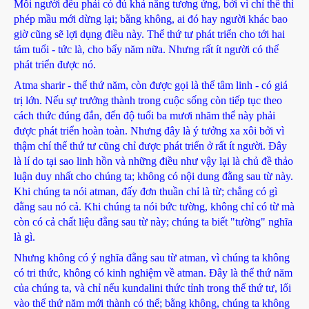
Mỗi người đều phải có đủ khả năng tương ứng, bởi vì chỉ thế thì
phép mầu mới dừng lại; bằng không, ai đó hay người khác bao
giờ cũng sẽ lợi dụng điều này. Thể thứ tư phát triển cho tới hai
tám tuổi - tức là, cho bẩy năm nữa. Nhưng rất ít người có thể
phát triển được nó.
Atma sharir - thể thứ năm, còn được gọi là thể tâm linh - có giá
trị lớn. Nếu sự trưởng thành trong cuộc sống còn tiếp tục theo
cách thức đúng đắn, đến độ tuổi ba mươi nhăm thể này phải
được phát triển hoàn toàn. Nhưng đây là ý tưởng xa xôi bởi vì
thậm chí thể thứ tư cũng chỉ được phát triển ở rất ít người. Đây
là lí do tại sao linh hồn và những điều như vậy lại là chủ đề thảo
luận duy nhất cho chúng ta; không có nội dung đằng sau từ này.
Khi chúng ta nói atman, đấy đơn thuần chỉ là từ; chẳng có gì
đằng sau nó cả. Khi chúng ta nói bức tường, không chỉ có từ mà
còn có cả chất liệu đằng sau từ này; chúng ta biết "tường" nghĩa
là gì.
Nhưng không có ý nghĩa đằng sau từ atman, vì chúng ta không
có tri thức, không có kinh nghiệm về atman. Đây là thể thứ năm
của chúng ta, và chỉ nếu kundalini thức tỉnh trong thể thứ tư, lối
vào thể thứ năm mới thành có thể; bằng không, chúng ta không