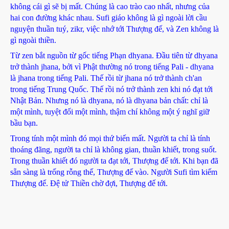
không cái gì sẽ bị mất. Chúng là cao trào cao nhất, nhưng của
hai con đường khác nhau. Sufi giáo không là gì ngoài lời cầu
nguyện thuần tuý, zikr, việc nhớ tới Thượng đế, và Zen không là
gì ngoài thiền.
Từ zen bắt nguồn từ gốc tiếng Phạn dhyana. Đầu tiên từ dhyana
trở thành jhana, bởi vì Phật thường nó trong tiếng Pali - dhyana
là jhana trong tiếng Pali. Thế rồi từ jhana nó trở thành ch'an
trong tiếng Trung Quốc. Thế rồi nó trở thành zen khi nó đạt tới
Nhật Bản. Nhưng nó là dhyana, nó là dhyana bản chất: chỉ là
một mình, tuyệt đối một mình, thậm chí không một ý nghĩ giữ
bầu bạn.
Trong tính một mình đó mọi thứ biến mất. Người ta chỉ là tính
thoáng đãng, người ta chỉ là không gian, thuần khiết, trong suốt.
Trong thuần khiết đó người ta đạt tới, Thượng đế tới. Khi bạn đã
sẵn sàng là trống rỗng thế, Thượng đế vào. Người Sufi tìm kiếm
Thượng đế. Đệ tử Thiền chờ đợi, Thượng đế tới.