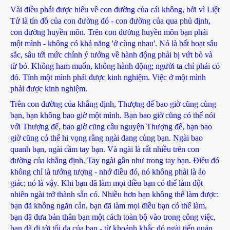
Vài điều phải được hiểu về con đường của cái không, bởi vì Liệt
Tử là tín đồ của con đường đó - con đường của qua phủ định,
con đường huyền môn. Trên con đường huyền môn bạn phải
một mình - không có khả năng 'ở cùng nhau'. Nó là bất hoạt sâu
sắc, sâu tới mức chính ý tưởng về hành động phải bị vứt bỏ và
từ bỏ. Không ham muốn, không hành động; người ta chỉ phải có
đó. Tính một mình phải được kinh nghiệm. Việc ở một mình
phải được kinh nghiệm.
Trên con đường của khẳng định, Thượng đế bao giờ cũng cùng
bạn, bạn không bao giờ một mình. Bạn bao giờ cũng có thể nói
với Thượng đế, bao giờ cũng cầu nguyện Thượng đế, bạn bao
giờ cũng có thể hi vọng rằng ngài đang cùng bạn. Ngài bao
quanh bạn, ngài cầm tay bạn. Và ngài là rất nhiều trên con
đường của khẳng định. Tay ngài gần như trong tay bạn. Điều đó
không chỉ là tưởng tượng - nhớ điều đó, nó không phải là ảo
giác; nó là vậy. Khi bạn đã làm mọi điều bạn có thể làm đột
nhiên ngài trở thành sẵn có. Nhiều hơn bạn không thể làm được:
bạn đã không ngăn cản, bạn đã làm mọi điều bạn có thể làm,
bạn đã đưa bản thân bạn một cách toàn bộ vào trong công việc,
bạn đã đi tới tối đa của bạn - từ khoảnh khắc đó ngài tiếp quản.