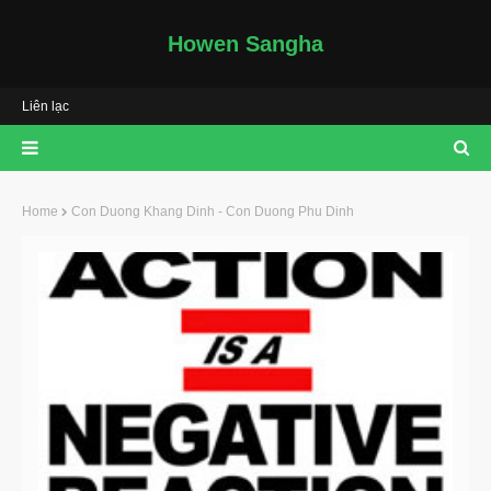
Howen Sangha
Liên lạc
Home
Con Duong Khang Dinh - Con Duong Phu Dinh