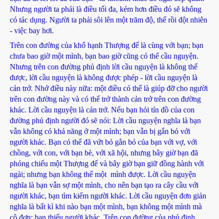
Nhưng người ta phải là điều tối đa, kém hơn điều đó sẽ không
có tác dụng. Người ta phải sôi lên một trăm độ, thế rồi đột nhiên
- việc bay hơi.
Trên con đường của khổ hạnh Thượng đế là cùng với bạn; bạn
chưa bao giờ một mình, bạn bao giờ cũng có thể cầu nguyện.
Nhưng trên con đường phủ định lời cầu nguyện là không thể
được, lời cầu nguyện là không được phép - lời cầu nguyện là
cản trở. Nhớ điều này nữa: một điều có thể là giúp đỡ cho người
trên con đường này và có thể trở thành cản trở trên con đường
khác. Lời cầu nguyện là cản trở. Nếu bạn hỏi tín đồ của con
đường phủ định người đó sẽ nói: Lời cầu nguyện nghĩa là bạn
vẫn không có khả năng ở một mình; bạn vẫn bị gắn bó với
người khác. Bạn có thể đã vứt bỏ gắn bó của bạn với vợ, với
chồng, với con, với bạn bè, với xã hội, nhưng bây giờ bạn đã
phóng chiếu một Thượng đế và bây giờ bạn giữ đồng hành với
ngài; nhưng bạn không thể một mình được. Lời cầu nguyện
nghĩa là bạn vẫn sợ một mình, cho nên bạn tạo ra cây cầu với
người khác, bạn tìm kiếm người khác. Lời cầu nguyện đơn giản
nghĩa là bất kì khi nào bạn một mình, bạn không một mình mà
cô đơn: bạn thiếu người khác. Trên con đường của phủ định,