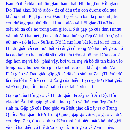
Bạn có thể chia mọi tôn giáo thành hai: Hindu giáo, Hồi giáo,
Do Thái giáo, Ki tô giáo - tất cả đều trên con đường của qua
khẳng định. Phật giáo và Đạo - họ về căn bản là phủ định, trên
con đường qua phủ định. Hindu giáo và Hồi giáo đã nở hoa
điều tối đa của họ trong Sufi giáo. Đó là gặp gỡ của tính Hindu
và tính Mô ha mét giáo và đoá hoa thực sự đẹp đã tới từ sự gặp
gỡ này - nó là lai - Sufism. Nó là cao hơn bất kì cái gì có trong
Hindu giáo và cao hơn bất kì cái gì có trong Mô ha mét giáo; nó
là cao hơn cả hai, nó đã siêu việt lên trên cả bố mẹ. Đứa con là
đẹp hơn mẹ và bố - phải vậy, bởi vì cả mẹ và bố đã tan biến vào
trong nó. Cho nên Sufi giáo là đỉnh cao của khẳng định. Và
Phật giáo và Đạo giáo gặp gỡ và đã cho sinh ra Zen (Thiền): đó
là điều tốt nhất trên con đường của thiền. Lại đẹp hơn Phật giáo
và Đạo giáo, tốt hơn cả hai bố mẹ: lại là việc lai.
Gặp gỡ của Hồi giáo và Hindu giáo đã xảy ra ở Ấn Độ. Hồi
giáo tới Ấn Độ, gặp gỡ với Hindu giáo và đứa con đẹp được
sinh ra. Gặp gỡ của Đạo giáo và Phật giáo đã xảy ra ở Trung
Quốc. Phật giáo đi tới Trung Quốc, gặp gỡ với Đạo giáo và đứa
con đẹp, Zen, được sinh ra. Nếu mọi thứ biến mất khỏi thế giới
và chỉ hai điều có thể được duy trì, Sufi giáo và Zen-Thiền,