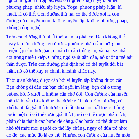
nguồn từ gốc Hi Lạp ascesis có nghĩa là tập luyện. Nhiều
phương pháp, nhiều tập luyện, Yoga, phương pháp luận, kĩ
thuật, là có thể. Con đường thứ hai có thể được gọi là con
đường của huyền môn: không luyện tập, không phương pháp,
không công nghệ.
Trên con đường thứ nhất thời gian là phải có. Bạn không thể
ngay lập tức chứng ngộ được - phương pháp cần thời gian,
luyện tập cần thời gian, chuẩn bị cần thời gian, và bạn sẽ phải
đợi trong nhiều kiếp. Chứng ngộ sẽ là dần dần, nó không thể bất
thần được. Trên con đường phủ định nó có thể tuyệt đối bất
thần, nó có thể xảy ra chính khoảnh khắc này.
Thời gian không được cần bởi vì luyện tập không được cần.
Bạn không đi đâu cả; bạn chỉ ngồi im lặng, bạn chỉ ở trong
buông bỏ. Người ta không cần chờ đợi. Con đường của huyền
môn là huyền bí - không thể được giải thích. Con đường của
khổ hạnh là giải thích được: nó rất khoa học, rất logic. Từng
bước một nó có thể được giải thích; nó có thể được phân tích,
phân chia thành các bước dễ dàng. Các bước có thể được làm
nhỏ tới mức mọi người có thể lấy chúng, ngay cả đứa trẻ nhỏ;
do đó, các mức độ là có thể. Nhưng con đường của huyền môn