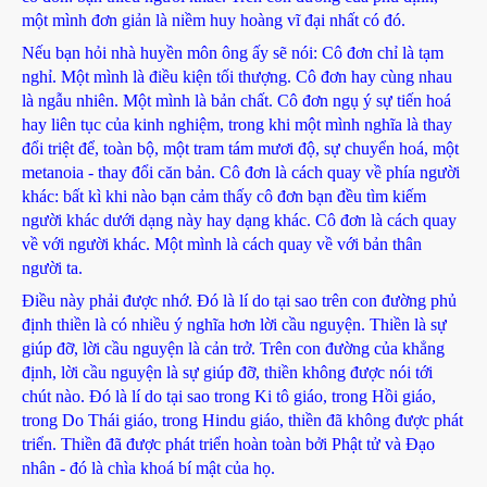
một mình đơn giản là niềm huy hoàng vĩ đại nhất có đó.
Nếu bạn hỏi nhà huyền môn ông ấy sẽ nói: Cô đơn chỉ là tạm
nghỉ. Một mình là điều kiện tối thượng. Cô đơn hay cùng nhau
là ngẫu nhiên. Một mình là bản chất. Cô đơn ngụ ý sự tiến hoá
hay liên tục của kinh nghiệm, trong khi một mình nghĩa là thay
đổi triệt để, toàn bộ, một tram tám mươi độ, sự chuyển hoá, một
metanoia - thay đổi căn bản. Cô đơn là cách quay về phía người
khác: bất kì khi nào bạn cảm thấy cô đơn bạn đều tìm kiếm
người khác dưới dạng này hay dạng khác. Cô đơn là cách quay
về với người khác. Một mình là cách quay về với bản thân
người ta.
Điều này phải được nhớ. Đó là lí do tại sao trên con đường phủ
định thiền là có nhiều ý nghĩa hơn lời cầu nguyện. Thiền là sự
giúp đỡ, lời cầu nguyện là cản trở. Trên con đường của khẳng
định, lời cầu nguyện là sự giúp đỡ, thiền không được nói tới
chút nào. Đó là lí do tại sao trong Ki tô giáo, trong Hồi giáo,
trong Do Thái giáo, trong Hindu giáo, thiền đã không được phát
triển. Thiền đã được phát triển hoàn toàn bởi Phật tử và Đạo
nhân - đó là chìa khoá bí mật của họ.