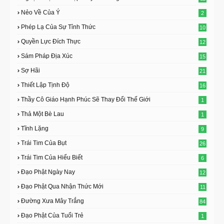
Nẻo Về Của Ý
2
Phép Lạ Của Sự Tỉnh Thức
10
Quyền Lực Đích Thực
12
Sám Pháp Địa Xúc
15
Sợ Hãi
21
Thiết Lập Tịnh Độ
16
Thầy Cô Giáo Hạnh Phúc Sẽ Thay Đổi Thế Giới
1
Thả Một Bè Lau
1
Tĩnh Lặng
9
Trái Tim Của Bụt
26
Trái Tim Của Hiểu Biết
6
Đạo Phật Ngày Nay
12
Đạo Phật Qua Nhận Thức Mới
11
Đường Xưa Mây Trắng
84
Đạo Phật Của Tuổi Trẻ
1