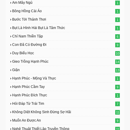
Am Mây Ngủ
1
Bông Hồng Cài Áo
1
Bước Tới Thảnh Thơi
1
Bụt Là Hình Hài Bụt Là Tâm Thức
1
Chỉ Nam Thiền Tập
6
Con Đã Có Đường Đi
9
Duy Biểu Học
10
Gieo Trồng Hạnh Phúc
14
Giận
13
Hạnh Phúc - Mộng Và Thực
1
Hạnh Phúc Cầm Tay
9
Hạnh Phúc Đích Thực
1
Hỏi Đáp Từ Trái Tim
7
Không Diệt Không Sinh Đừng Sợ Hãi
11
Muốn An Được An
9
Nghệ Thuật Thiết Lập Truyền Thông
11