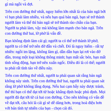
gì mà ngồi và đợi.
Trên con đường thứ nhất, nguy hiểm lớn nhất là của bản ngã bởi
vì bạn phải làm nhiều, và nếu bạn quá bản ngã, bạn sẽ trở thành
người làm và thế thì bản ngã sẽ trở thành rào chắn của bạn.
Người ta phải làm, vậy mà không làm mạnh cho bản ngã. Trên
con đường thứ hai, lờ phờ là vấn đề.
Bạn không định làm cái gì; người ta có thể trở thành lờ phờ,
người ta có thể trở nên đờ đẫn và chết. Đó là nguy hiểm - rất tự
nhiên: ngồi im lặng, không làm gì, dần dần bạn lại rơi vào đờ
đẫn, trong một loại không thông minh; bạn mất sắc bén, bạn mất
tính sống động, bạn trở nên xuẩn ngốc. Điều đó là có thể; người
ta phải rất tỉnh táo về điều này.
Trên con đường thứ nhất, người ta phải quan sát rằng bản ngã
không nảy sinh. Trên con đường thứ hai, người ta phải quan sát
rằng lờ phờ không lắng đọng. Nếu hai cạm bẫy này được tránh,
thế thì bạn có thể đạt tới từ hoặc khẳng định hoặc phủ định. Mọi
người đã đạt tới từ cả hai con đường. Cho nên không có vấn đề
về đạt tới, câu hỏi là cái gì sẽ dễ dàng hơn, trong hoà điệu hơn
với bản tính tự nhiên của bạn - chọn cái đó.