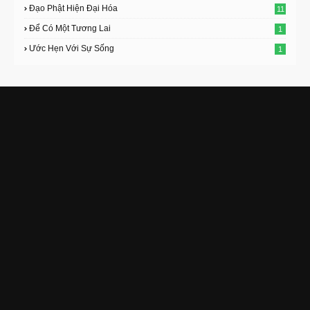
Đạo Phật Hiện Đại Hóa
11
Để Có Một Tương Lai
1
Ước Hẹn Với Sự Sống
1