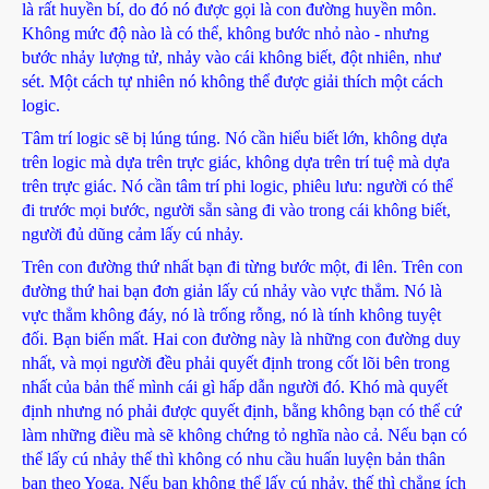
là rất huyền bí, do đó nó được gọi là con đường huyền môn.
Không mức độ nào là có thể, không bước nhỏ nào - nhưng
bước nhảy lượng tử, nhảy vào cái không biết, đột nhiên, như
sét. Một cách tự nhiên nó không thể được giải thích một cách
logic.
Tâm trí logic sẽ bị lúng túng. Nó cần hiểu biết lớn, không dựa
trên logic mà dựa trên trực giác, không dựa trên trí tuệ mà dựa
trên trực giác. Nó cần tâm trí phi logic, phiêu lưu: người có thể
đi trước mọi bước, người sẵn sàng đi vào trong cái không biết,
người đủ dũng cảm lấy cú nhảy.
Trên con đường thứ nhất bạn đi từng bước một, đi lên. Trên con
đường thứ hai bạn đơn giản lấy cú nhảy vào vực thẳm. Nó là
vực thẳm không đáy, nó là trống rỗng, nó là tính không tuyệt
đối. Bạn biến mất. Hai con đường này là những con đường duy
nhất, và mọi người đều phải quyết định trong cốt lõi bên trong
nhất của bản thể mình cái gì hấp dẫn người đó. Khó mà quyết
định nhưng nó phải được quyết định, bằng không bạn có thể cứ
làm những điều mà sẽ không chứng tỏ nghĩa nào cả. Nếu bạn có
thể lấy cú nhảy thế thì không có nhu cầu huấn luyện bản thân
bạn theo Yoga. Nếu bạn không thể lấy cú nhảy, thế thì chẳng ích