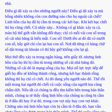
nhà.
Điều gì đã xảy ra cho những người này? Điều gì đã xảy ra mà
bỗng nhiên không còn con đường nào cho họ ngoài cái chết?
Linh hồn của họ đã bị cầm tù trong các két bạc. Khi két bạc chết
thì họ cũng chết. Cú nhảy này... Không có gì khác xảy ra cả,
toàn bộ thế giới vẫn không đổi thay; chỉ có mỗi vài con số trong
sổ cái nhà băng là biến mất. Con số! Dưới tên ai đó đã có mười
con số, bây giờ chỉ còn lại hai con số. Nơi đã từng có hàng chữ
số dài trong tài khoản có thì bây giờ không còn lại gì.
Mọi thứ đều xảy ra trong ngân hàng, trên giấy tờ, nhưng linh
hồn của họ thì bị cầm tù trong những sổ cái nhà băng đó.
Những sổ cái đó là mạng sống của họ. Mọi nỗ lực trực tiếp để
giết họ đều sẽ không thành công, nhưng két bạc thành rỗng
không thì họ chỉ có chết. Ai đó đang yêu người nào đó. Thế rồi
một trong hai người đó chết và cuộc sống của người kia cũng
chấm dứt. Nếu tất cả chúng ta đều tìm kiếm bên trong bản thân
mình, chúng ta sẽ thấy rằng linh hồn của chúng ta cũng bị cầm
tù ở đâu đó hay ở ai đó, trong con vẹt này hay con vẹt khác.
Chừng nào mà linh hồn bạn còn bị cầm tù ở đâu đó, bạn vẫn
chưa lắng vào được trong bản thân mình. Thế thì cuộc sống của