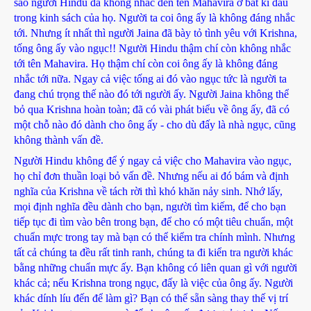
sao người Hindu đã không nhắc đến tên Mahavira ở bất kì đâu
trong kinh sách của họ. Người ta coi ông ấy là không đáng nhắc
tới. Nhưng ít nhất thì người Jaina đã bày tỏ tình yêu với Krishna,
tống ông ấy vào ngục!! Người Hindu thậm chí còn không nhắc
tới tên Mahavira. Họ thậm chí còn coi ông ấy là không đáng
nhắc tới nữa. Ngay cả việc tống ai đó vào ngục tức là người ta
đang chú trọng thế nào đó tới người ấy. Người Jaina không thể
bỏ qua Krishna hoàn toàn; đã có vài phát biểu về ông ấy, đã có
một chỗ nào đó dành cho ông ấy - cho dù đấy là nhà ngục, cũng
không thành vấn đề.
Người Hindu không để ý ngay cả việc cho Mahavira vào ngục,
họ chỉ đơn thuần loại bỏ vấn đề. Nhưng nếu ai đó bám và định
nghĩa của Krishna về tách rời thì khó khăn nảy sinh. Nhớ lấy,
mọi định nghĩa đều dành cho bạn, người tìm kiếm, để cho bạn
tiếp tục đi tìm vào bên trong bạn, để cho có một tiêu chuẩn, một
chuẩn mực trong tay mà bạn có thể kiểm tra chính mình. Nhưng
tất cả chúng ta đều rất tinh ranh, chúng ta đi kiển tra người khác
bằng những chuẩn mực ấy. Bạn không có liên quan gì với người
khác cả; nếu Krishna trong ngục, đấy là việc của ông ấy. Người
khác dính líu đến để làm gì? Bạn có thể sẵn sàng thay thế vị trí