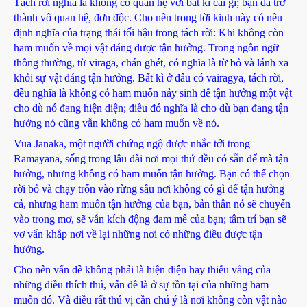
Tách rời nghĩa là không có quan hệ với bất kì cái gì; bạn đã trở
thành vô quan hệ, đơn độc. Cho nên trong lời kinh này có nêu
định nghĩa của trạng thái tối hậu trong tách rời: Khi không còn
ham muốn về mọi vật đáng được tận hưởng. Trong ngôn ngữ
thông thường, từ viraga, chán ghét, có nghĩa là từ bỏ và lánh xa
khỏi sự vật đáng tận hưởng. Bất kì ở đâu có vairagya, tách rời,
đều nghĩa là không có ham muốn nảy sinh để tận hưởng một vật
cho dù nó đang hiện diện; điều đó nghĩa là cho dù bạn đang tận
hưởng nó cũng vẫn không có ham muốn về nó.
Vua Janaka, một người chứng ngộ được nhắc tới trong
Ramayana, sống trong lâu đài nơi mọi thứ đều có sẵn để mà tận
hưởng, nhưng không có ham muốn tận hưởng. Bạn có thể chọn
rời bỏ và chạy trốn vào rừng sâu nơi không có gì để tận hưởng
cả, nhưng ham muốn tận hưởng của bạn, bản thân nó sẽ chuyển
vào trong mơ, sẽ vẫn kích động đam mê của bạn; tâm trí bạn sẽ
vơ vẩn khắp nơi về lại những nơi có những điều được tận
hưởng.
Cho nên vấn đề không phải là hiện diện hay thiếu vắng của
những điều thích thú, vấn đề là ở sự tồn tại của những ham
muốn đó. Và điều rất thú vị cần chú ý là nơi không còn vật nào