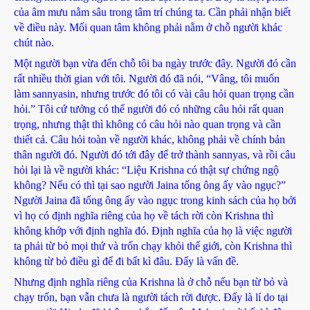
của âm mưu nằm sâu trong tâm trí chúng ta. Cần phải nhận biết
về điều này. Mối quan tâm không phải nằm ở chỗ người khác
chút nào.
Một người bạn vừa đến chỗ tôi ba ngày trước đây. Người đó cần
rất nhiều thời gian với tôi. Người đó đã nói, “Vâng, tôi muốn
làm sannyasin, nhưng trước đó tôi có vài câu hỏi quan trọng cần
hỏi.” Tôi cứ tưởng có thể người đó có những câu hỏi rất quan
trọng, nhưng thật thì không có câu hỏi nào quan trọng và cần
thiết cả. Câu hỏi toàn về người khác, không phải về chính bản
thân người đó. Người đó tới đây để trở thành sannyas, và rồi câu
hỏi lại là về người khác: “Liệu Krishna có thật sự chứng ngộ
không? Nếu có thì tại sao người Jaina tống ông ấy vào ngục?”
Người Jaina đã tống ông ấy vào ngục trong kinh sách của họ bởi
vì họ có định nghĩa riêng của họ về tách rời còn Krishna thì
không khớp với định nghĩa đó. Định nghĩa của họ là việc người
ta phải từ bỏ mọi thứ và trốn chạy khỏi thế giới, còn Krishna thì
không từ bỏ điều gì để đi bất kì đâu. Đấy là vấn đề.
Nhưng định nghĩa riêng của Krishna là ở chỗ nếu bạn từ bỏ và
chạy trốn, bạn vẫn chưa là người tách rời được. Đấy là lí do tại