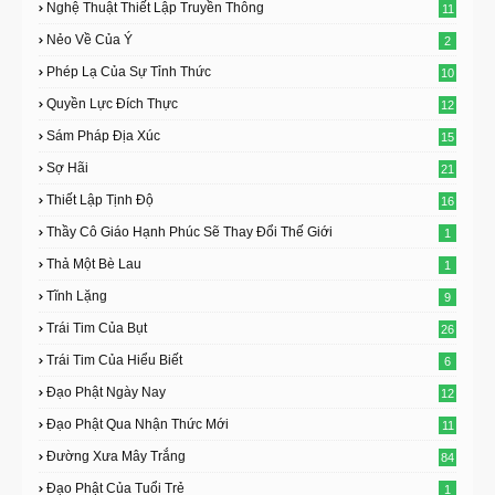
Nghệ Thuật Thiết Lập Truyền Thông
11
Nẻo Về Của Ý
2
Phép Lạ Của Sự Tỉnh Thức
10
Quyền Lực Đích Thực
12
Sám Pháp Địa Xúc
15
Sợ Hãi
21
Thiết Lập Tịnh Độ
16
Thầy Cô Giáo Hạnh Phúc Sẽ Thay Đổi Thế Giới
1
Thả Một Bè Lau
1
Tĩnh Lặng
9
Trái Tim Của Bụt
26
Trái Tim Của Hiểu Biết
6
Đạo Phật Ngày Nay
12
Đạo Phật Qua Nhận Thức Mới
11
Đường Xưa Mây Trắng
84
Đạo Phật Của Tuổi Trẻ
1