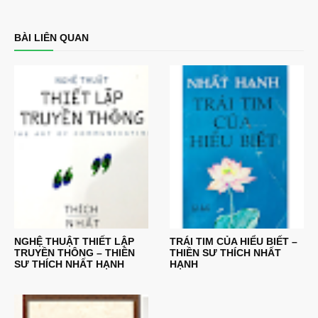
BÀI LIÊN QUAN
NGHỆ THUẬT THIẾT LẬP
TRÁI TIM CỦA HIỂU BIẾT –
TRUYỀN THÔNG – THIỀN
THIỀN SƯ THÍCH NHẤT
SƯ THÍCH NHẤT HẠNH
HẠNH