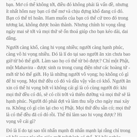
bạn. Mơ có thể không tới, điều đó không phải là vấn đề, nhưng
ít nhất hôm nay bạn có thể mơ và chịu đựng khổ đang có đó.
Bạn có thể trì hoãn. Ham muốn của bạn có thể cứ treo đó trong
tương lai, không được hoàn thành. Nhưng chính hi vọng rằng
ngày mai sẽ tới và mọi thứ sẽ ổn thoả giúp cho bạn kéo dài, dai
dẳng.
Người càng khổ, càng hi vọng nhiều; người càng hạnh phúc,
càng vô hi vọng nhiều. Đó là lí do tại sao người ăn xin chưa bao
giờ từ bỏ thế giới. Làm sao họ có thể từ bỏ được? Chỉ một Phật,
một Mahavira - được sinh ra trong cung điện như các hoàng tử -
mới từ bỏ thế giới. Họ là những người vô vọng; họ không có gì
để hi vọng. Mọi thứ đều có đó và dầu vậy vẫn có khổ. Người ăn
xin có thể hi vọng bởi vì không cái gì là có cùng người đó: khi
mọi thứ đều có đó, sẽ có cõi trời và thiên đường và mọi thứ sẽ là
hạnh phúc. Người đó phải đợi và làm thu xếp cho ngày mai xảy
ra. Không có gì còn lại cho vị Phật. Mọi thứ đều sẵn có; mọi thứ
là có thể đều đã có đó rồi. Thế thì làm sao hi vọng được? Hi
vọng về cái gì?
Đó là lí do tại sao tôi nhấn mạnh đi nhấn mạnh lại rằng chỉ trong