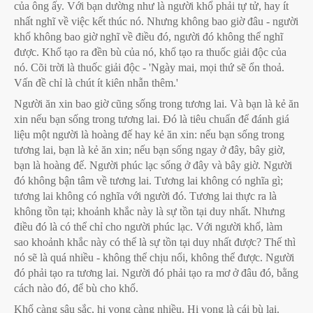
của ông ấy. Với bạn dường như là người khổ phải tự tử, hay ít
nhất nghĩ về việc kết thúc nó. Nhưng không bao giờ đâu - người
khổ không bao giờ nghĩ về điều đó, người đó không thể nghĩ
được. Khổ tạo ra đền bù của nó, khổ tạo ra thuốc giải độc của
nó. Cõi trời là thuốc giải độc - 'Ngày mai, mọi thứ sẽ ổn thoả.
Vấn đề chỉ là chút ít kiên nhẫn thêm.'
Người ăn xin bao giờ cũng sống trong tương lai. Và bạn là kẻ ăn
xin nếu bạn sống trong tương lai. Đó là tiêu chuẩn để đánh giá
liệu một người là hoàng đế hay kẻ ăn xin: nếu bạn sống trong
tương lai, bạn là kẻ ăn xin; nếu bạn sống ngay ở đây, bây giờ,
bạn là hoàng đế. Người phúc lạc sống ở đây và bây giờ. Người
đó không bận tâm về tương lai. Tương lai không có nghĩa gì;
tương lai không có nghĩa với người đó. Tương lai thực ra là
không tồn tại; khoảnh khắc này là sự tồn tại duy nhất. Nhưng
điều đó là có thể chỉ cho người phúc lạc. Với người khổ, làm
sao khoảnh khắc này có thể là sự tồn tại duy nhất được? Thế thì
nó sẽ là quá nhiều - không thể chịu nổi, không thể được. Người
đó phải tạo ra tương lai. Người đó phải tạo ra mơ ở đâu đó, bằng
cách nào đó, để bù cho khổ.
Khổ càng sâu sắc, hi vọng càng nhiều. Hi vọng là cái bù lại.