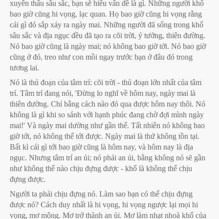
xuyên thấu sâu sắc, bạn sẽ hiểu vấn đề là gì. Những người khổ
bao giờ cũng hi vọng, lạc quan. Họ bao giờ cũng hi vọng rằng
cái gì đó sắp xảy ra ngày mai. Những người đã sống trong khổ
sâu sắc và địa ngục đều đã tạo ra cõi trời, ý tưởng, thiên đường.
Nó bao giờ cũng là ngày mai; nó không bao giờ tới. Nó bao giờ
cũng ở đó, treo như con mồi ngay trước bạn ở đâu đó trong
tương lai.
Nó là thủ đoạn của tâm trí: cõi trời - thủ đoạn lớn nhất của tâm
trí. Tâm trí đang nói, 'Đừng lo nghĩ về hôm nay, ngày mai là
thiên đường. Chỉ bằng cách nào đó qua được hôm nay thôi. Nó
không là gì khi so sánh với hạnh phúc đang chờ đợi mình ngày
mai!' Và ngày mai dường như gần thế. Tất nhiên nó không bao
giờ tới, nó không thể tới được. Ngày mai là thứ không tồn tại.
Bất kì cái gì tới bao giờ cũng là hôm nay, và hôm nay là địa
ngục. Nhưng tâm trí an ủi; nó phải an ủi, bằng không nó sẽ gần
như không thể nào chịu đựng được - khổ là không thể chịu
đựng được.
Người ta phải chịu đựng nó. Làm sao bạn có thể chịu đựng
được nó? Cách duy nhất là hi vọng, hi vọng ngược lại mọi hi
vọng, mơ mộng. Mơ trở thành an ủi. Mơ làm nhạt nhoà khổ của