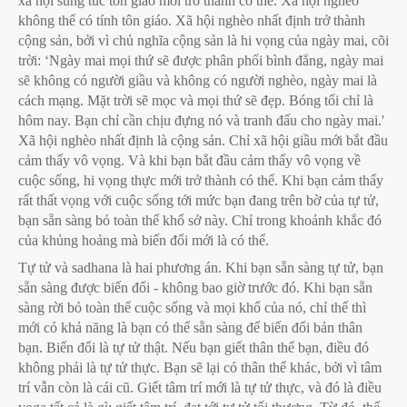
xã hội sung túc tôn giáo mới trở thành có thể. Xã hội nghèo
không thể có tính tôn giáo. Xã hội nghèo nhất định trở thành
cộng sản, bởi vì chủ nghĩa cộng sản là hi vọng của ngày mai, cõi
trời: ‘Ngày mai mọi thứ sẽ được phân phối bình đẳng, ngày mai
sẽ không có người giầu và không có người nghèo, ngày mai là
cách mạng. Mặt trời sẽ mọc và mọi thứ sẽ đẹp. Bóng tối chỉ là
hôm nay. Bạn chỉ cần chịu đựng nó và tranh đấu cho ngày mai.'
Xã hội nghèo nhất định là cộng sản. Chỉ xã hội giầu mới bắt đầu
cảm thấy vô vọng. Và khi bạn bắt đầu cảm thấy vô vọng về
cuộc sống, hi vọng thực mới trở thành có thể. Khi bạn cảm thấy
rất thất vọng với cuộc sống tới mức bạn đang trên bờ của tự tử,
bạn sẵn sàng bỏ toàn thể khổ sở này. Chỉ trong khoảnh khắc đó
của khủng hoảng mà biến đổi mới là có thể.
Tự tử và sadhana là hai phương án. Khi bạn sẵn sàng tự tử, bạn
sẵn sàng được biến đổi - không bao giờ trước đó. Khi bạn sẵn
sàng rời bỏ toàn thể cuộc sống và mọi khổ của nó, chỉ thế thì
mới có khả năng là bạn có thể sẵn sàng để biến đổi bản thân
bạn. Biến đổi là tự tử thật. Nếu bạn giết thân thể bạn, điều đó
không phải là tự tử thực. Bạn sẽ lại có thân thể khác, bởi vì tâm
trí vẫn còn là cái cũ. Giết tâm trí mới là tự tử thực, và đó là điều