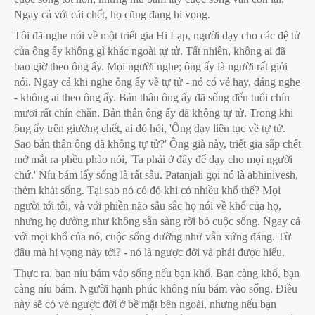
Ngay cả với cái chết, họ cũng đang hi vọng.
Tôi đã nghe nói về một triết gia Hi Lạp, người dạy cho các đệ tử
của ông ấy không gì khác ngoài tự tử. Tất nhiên, không ai đã
bao giờ theo ông ấy. Mọi người nghe; ông ấy là người rất giỏi
nói. Ngay cả khi nghe ông ấy về tự tử - nó có vẻ hay, đáng nghe
- không ai theo ông ấy. Bản thân ông ấy đã sống đến tuổi chín
mươi rất chín chắn. Bản thân ông ấy đã không tự tử. Trong khi
ông ấy trên giường chết, ai đó hỏi, 'Ông dạy liên tục về tự tử.
Sao bản thân ông đã không tự tử?' Ông già này, triết gia sắp chết
mở mắt ra phều phào nói, 'Ta phải ở đây để dạy cho mọi người
chứ.' Níu bám lấy sống là rất sâu. Patanjali gọi nó là abhinivesh,
thèm khát sống. Tại sao nó có đó khi có nhiều khổ thế? Mọi
người tới tôi, và với phiền não sâu sắc họ nói về khổ của họ,
nhưng họ dường như không sẵn sàng rời bỏ cuộc sống. Ngay cả
với mọi khổ của nó, cuộc sống dường như vẫn xứng đáng. Từ
đâu mà hi vọng này tới? - nó là ngược đời và phải được hiểu.
Thực ra, bạn níu bám vào sống nếu bạn khổ. Bạn càng khổ, bạn
càng níu bám. Người hạnh phúc không níu bám vào sống. Điều
này sẽ có vẻ ngược đời ở bề mặt bên ngoài, nhưng nếu bạn