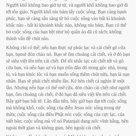
Người khổ không bao giờ tự tử, và người khổ không bao giờ đi
tới tôn giáo. Người khổ níu bám lấy cuộc sống. Bạn càng hạnh
phúc, bạn sẽ càng sẵn sàng từ bỏ cuộc sống vào bất kì khoảnh
khắc nào - bất kì khoảnh khắc nào, không níu bám. Bạn có thể
bỏ cuộc sống của bạn hệt như bộ quần áo đã cũ rách; không
thành vấn đề chút nào.
Không chỉ có thế; nếu bạn thực sự phúc lạc và cái chết gõ cửa
bạn, bạnsẽ đón chào nó. Bạn sẽ ôm choàng cái chết, và ở đó bạn
sẽ siêu việt lên trên cái chết. Để tôi nhắc lại: cái chết tới và gõ
cửa bạn, và nếu bạn sợ và bạn trốn đâu đó trong góc nhà, trong
tủ, và bạn khóc lóc và bạn muốn sống thêm chút nữa, bạn là nạn
nhân. Bạn sẽ phải chết nhiều lần. Kẻ hèn chết cả nghìn lẻ một
lần. Nhưng nếu bạn có thể mở cửa, đón chào cái chết như người
bạn, ôm choàng cái chết, ở đó bạn đã siêu việt lên trên cái chết.
Bây giờ bạn bất tử. Lần đầu tiên, bây giờ bạn đạt tới cuộc sống
mà không khổ, cuộc sống của điều Jesus nói: sống trong dư
thừa; cuộc sống của điều Phật nói: cuộc sống của cực lạc, của
niết bàn; cuộc sống mà về nó Patanjali đang nói: vĩnh hằng, bên
ngoài thời gian và không gian, bên ngoài cái chết.