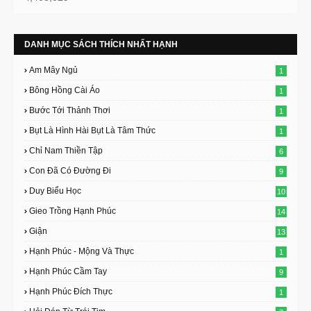
DANH MỤC SÁCH THÍCH NHẤT HẠNH
Am Mây Ngủ
1
Bông Hồng Cài Áo
1
Bước Tới Thảnh Thơi
1
Bụt Là Hình Hài Bụt Là Tâm Thức
1
Chỉ Nam Thiền Tập
6
Con Đã Có Đường Đi
9
Duy Biểu Học
10
Gieo Trồng Hạnh Phúc
14
Giận
13
Hạnh Phúc - Mộng Và Thực
1
Hạnh Phúc Cầm Tay
9
Hạnh Phúc Đích Thực
1