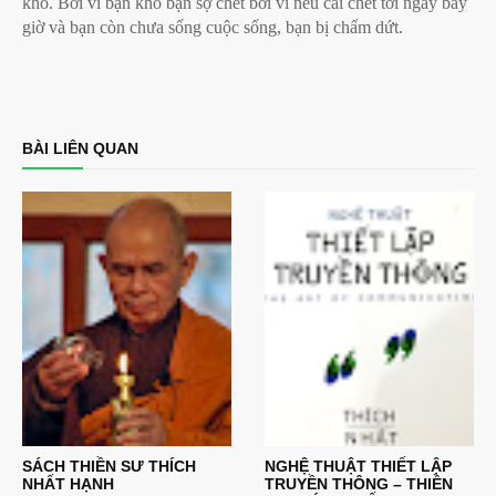
khổ. Bởi vì bạn khổ bạn sợ chết bởi vì nếu cái chết tới ngay bây
giờ và bạn còn chưa sống cuộc sống, bạn bị chấm dứt.
BÀI LIÊN QUAN
SÁCH THIỀN SƯ THÍCH
NGHỆ THUẬT THIẾT LẬP
NHẤT HẠNH
TRUYỀN THÔNG – THIỀN