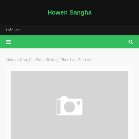
Howen Sangha
Liên lạc
Home
Kho, Niu Bam, Hi Vong, Phuc Lac, Sieu Viet