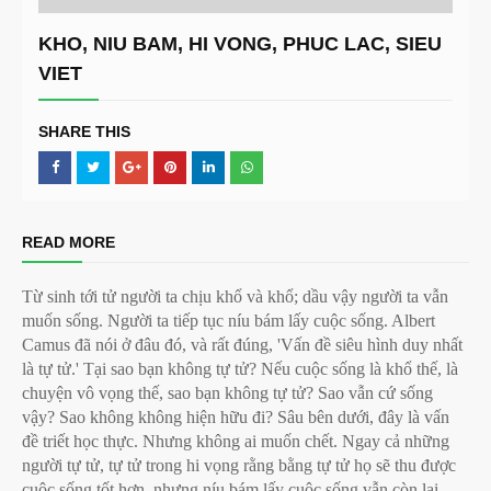
KHO, NIU BAM, HI VONG, PHUC LAC, SIEU
VIET
SHARE THIS
READ MORE
Từ sinh tới tử người ta chịu khổ và khổ; dầu vậy người ta vẫn
muốn sống. Người ta tiếp tục níu bám lấy cuộc sống. Albert
Camus đã nói ở đâu đó, và rất đúng, 'Vấn đề siêu hình duy nhất
là tự tử.' Tại sao bạn không tự tử? Nếu cuộc sống là khổ thế, là
chuyện vô vọng thế, sao bạn không tự tử? Sao vẫn cứ sống
vậy? Sao không không hiện hữu đi? Sâu bên dưới, đây là vấn
đề triết học thực. Nhưng không ai muốn chết. Ngay cả những
người tự tử, tự tử trong hi vọng rằng bằng tự tử họ sẽ thu được
cuộc sống tốt hơn, nhưng níu bám lấy cuộc sống vẫn còn lại.