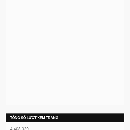
TỔNG SỐ LƯỢT XEM TRANG
4,408,029