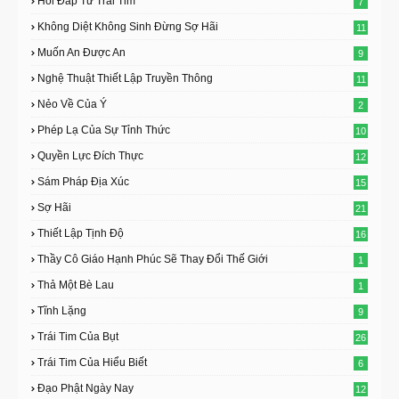
Hỏi Đáp Từ Trái Tim
7
Không Diệt Không Sinh Đừng Sợ Hãi
11
Muốn An Được An
9
Nghệ Thuật Thiết Lập Truyền Thông
11
Nẻo Về Của Ý
2
Phép Lạ Của Sự Tỉnh Thức
10
Quyền Lực Đích Thực
12
Sám Pháp Địa Xúc
15
Sợ Hãi
21
Thiết Lập Tịnh Độ
16
Thầy Cô Giáo Hạnh Phúc Sẽ Thay Đổi Thế Giới
1
Thả Một Bè Lau
1
Tĩnh Lặng
9
Trái Tim Của Bụt
26
Trái Tim Của Hiểu Biết
6
Đạo Phật Ngày Nay
12