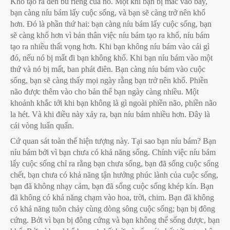
Khổ tạo ra đền bù riêng của nó. Một khi bạn bị mắc vào bẫy,
bạn càng níu bám lấy cuộc sống, và bạn sẽ càng trở nên khổ
hơn. Đó là phần thứ hai: bạn càng níu bám lấy cuộc sống, bạn
sẽ càng khổ hơn vì bản thân việc níu bám tạo ra khổ, níu bám
tạo ra nhiều thất vọng hơn. Khi bạn không níu bám vào cái gì
đó, nếu nó bị mất đi bạn không khổ. Khi bạn níu bám vào một
thứ và nó bị mất, ban phát điên. Bạn càng níu bám vào cuộc
sống, bạn sẽ càng thấy mọi ngày rằng bạn trở nên khổ. Phiền
não được thêm vào cho bản thể bạn ngày càng nhiều. Một
khoảnh khắc tới khi bạn không là gì ngoài phiền não, phiền não
la hét. Và khi điều này xảy ra, bạn níu bám nhiều hơn. Đây là
cái vòng luẩn quẩn.
Cứ quan sát toàn thể hiện tượng này. Tại sao bạn níu bám? Bạn
níu bám bởi vì bạn chưa có khả năng sống. Chính việc níu bám
lấy cuộc sống chỉ ra rằng bạn chưa sống, bạn đã sống cuộc sống
chết, bạn chưa có khả năng tận hưởng phúc lành của cuộc sống,
bạn đã không nhạy cảm, bạn đã sống cuộc sống khép kín. Bạn
đã không có khả năng chạm vào hoa, trời, chim. Bạn đã không
có khả năng tuôn chảy cùng dòng sông cuộc sống; bạn bị đông
cứng. Bởi vì bạn bị đông cứng và bạn không thể sống được, bạn