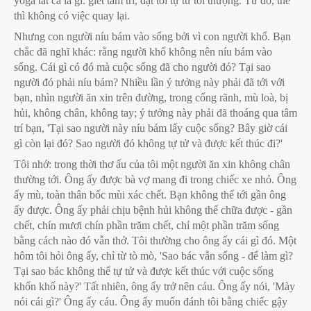
yoga tất cả là gì: giết tâm trí, đạt tới tự tử tối thượng. Từ đó, thế
thì không có việc quay lại.
Nhưng con người níu bám vào sống bởi vì con người khổ. Bạn
chắc đã nghĩ khác: rằng người khổ không nên níu bám vào
sống. Cái gì có đó mà cuộc sống đã cho người đó? Tại sao
người đó phải níu bám? Nhiều lần ý tưởng này phải đã tới với
bạn, nhìn người ăn xin trên đường, trong cống rãnh, mù loà, bị
hủi, không chân, không tay; ý tưởng này phải đã thoáng qua tâm
trí bạn, 'Tại sao người này níu bám lấy cuộc sống? Bây giờ cái
gì còn lại đó? Sao người đó không tự tử và được kết thúc đi?'
Tôi nhớ: trong thời thơ ấu của tôi một người ăn xin không chân
thường tới. Ông ấy được bà vợ mang đi trong chiếc xe nhỏ. Ông
ấy mù, toàn thân bốc mùi xác chết. Bạn không thể tới gần ông
ấy được. Ông ấy phải chịu bệnh hủi không thể chữa được - gần
chết, chín mươi chín phần trăm chết, chỉ một phần trăm sống
bằng cách nào đó vẫn thở. Tôi thường cho ông ấy cái gì đó. Một
hôm tôi hỏi ông ấy, chỉ từ tò mò, 'Sao bác vẫn sống - để làm gì?
Tại sao bác không thể tự tử và được kết thúc với cuộc sống
khốn khổ này?' Tất nhiên, ông ấy trở nên cáu. Ông ấy nói, 'Mày
nói cái gì?' Ông ấy cáu. Ông ấy muốn đánh tôi bằng chiếc gậy