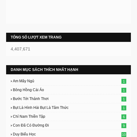
TỔNG SỐ LƯỢT XEM TRANG
4,407,671
DANH MỤC SÁCH THÍCH NHẤT HẠNH
Am Mây Ngủ
1
Bông Hồng Cài Áo
1
Bước Tới Thảnh Thơi
1
Bụt Là Hình Hài Bụt Là Tâm Thức
1
Chỉ Nam Thiền Tập
6
Con Đã Có Đường Đi
9
Duy Biểu Học
10