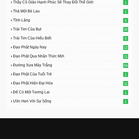
Thầy Cô Giáo Hạnh Phúc Sẽ Thay Đổi Thế Giới
1
Thả Một Bè Lau
1
Tĩnh Lặng
9
Trái Tim Của Bụt
26
Trái Tim Của Hiểu Biết
6
Đạo Phật Ngày Nay
12
Đạo Phật Qua Nhận Thức Mới
11
Đường Xưa Mây Trắng
84
Đạo Phật Của Tuổi Trẻ
1
Đạo Phật Hiện Đại Hóa
11
Để Có Một Tương Lai
1
Ước Hẹn Với Sự Sống
1