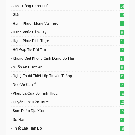
Gieo Trồng Hạnh Phúc
14
Giận
13
Hạnh Phúc - Mộng Và Thực
1
Hạnh Phúc Cầm Tay
9
Hạnh Phúc Đích Thực
1
Hỏi Đáp Từ Trái Tim
7
Không Diệt Không Sinh Đừng Sợ Hãi
11
Muốn An Được An
9
Nghệ Thuật Thiết Lập Truyền Thông
11
Nẻo Về Của Ý
2
Phép Lạ Của Sự Tỉnh Thức
10
Quyền Lực Đích Thực
12
Sám Pháp Địa Xúc
15
Sợ Hãi
21
Thiết Lập Tịnh Độ
16