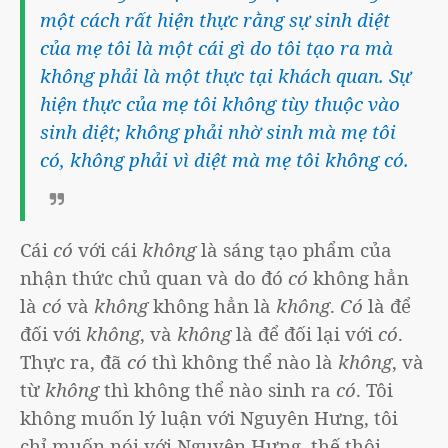
một cách rất hiện thực rằng sự sinh diệt
của mẹ tôi là một cái gì do tôi tạo ra mà
không phải là một thực tại khách quan. Sự
hiện thực của mẹ tôi không tùy thuộc vào
sinh diệt; không phải nhờ sinh mà mẹ tôi
có, không phải vì diệt mà mẹ tôi không có.
Cái
có
với cái
không
là sáng tạo phẩm của
nhận thức chủ quan và do đó
có
không hẳn
là
có
và
không
không hẳn là
không
.
Có
là để
đối với
không
, và
không
là để đối lại với
có
.
Thực ra, đã
có
thì không thể nào là
không
, và
từ
không
thì không thể nào sinh ra
có
. Tôi
không muốn lý luận với Nguyên Hưng, tôi
chỉ muốn nói với Nguyên Hưng, thế thôi.