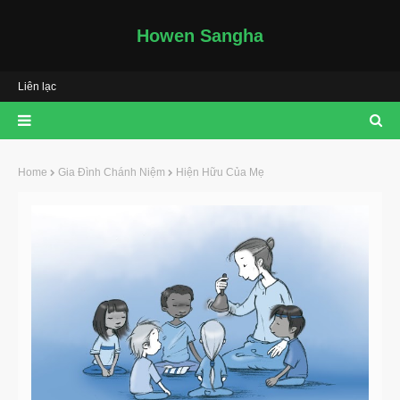
Howen Sangha
Liên lạc
Home
Gia Đình Chánh Niệm
Hiện Hữu Của Mẹ