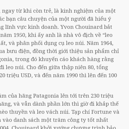
 ngay từ khi còn trẻ, là kinh nghiệm của một
 các bạn câu chuyện của một người đã hiểu ý
ng lĩnh vực kinh doanh. Yvon Chouinard bắt
năm 1950, khi ấy anh là nhà vô địch về “leo
ất, và phân phối dụng cụ leo núi. Năm 1964,
 bưu điện, đồng thời giới thiệu sản phẩm chỉ
tagonia, trong đó khuyến cáo khách hàng rằng
i leo núi. Cho đến giữa thập niên 80, tổng
20 triệu USD, và đến năm 1990 thì lên đến 100
m của hãng Patagonia lên tới trên 230 triệu
ãng, và vẫn dành phần lớn thì giờ đi khắp thế
chèo thuyền và leo vách núi. Tạp chí Fortune và
 vào danh sách một trăm công ty tốt nhất
2004, Chouinard khởi xướng chương trình bảo