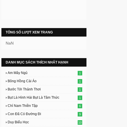
TỔNG SỐ LƯỢT XEM TRANG
NaN
DANH MỤC SÁCH THÍCH NHẤT HẠNH
Am Mây Ngủ
1
Bông Hồng Cài Áo
1
Bước Tới Thảnh Thơi
1
Bụt Là Hình Hài Bụt Là Tâm Thức
1
Chỉ Nam Thiền Tập
6
Con Đã Có Đường Đi
9
Duy Biểu Học
10