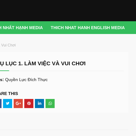
H NHẤT HẠNH MEDIA
THICH NHAT HANH ENGLISH MEDIA
 Vui Chơi
Ụ LỤC 1. LÀM VIỆC VÀ VUI CHƠI
s:
Quyền Lực Đích Thực
ARE THIS