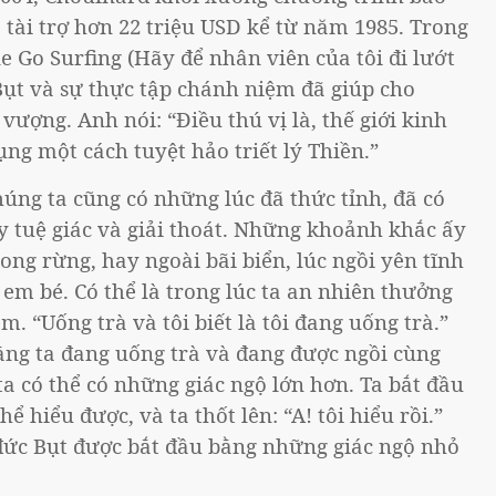
tài trợ hơn 22 triệu USD kể từ năm 1985. Trong
 Go Surfing (Hãy để nhân viên của tôi đi lướt
Bụt và sự thực tập chánh niệm đã giúp cho
ượng. Anh nói: “Điều thú vị là, thế giới kinh
ụng một cách tuyệt hảo triết lý Thiền.”
ng ta cũng có những lúc đã thức tỉnh, đã có
 tuệ giác và giải thoát. Những khoảnh khắc ấy
rong rừng, hay ngoài bãi biển, lúc ngồi yên tĩnh
em bé. Có thể là trong lúc ta an nhiên thưởng
. “Uống trà và tôi biết là tôi đang uống trà.”
rằng ta đang uống trà và đang được ngồi cùng
 ta có thể có những giác ngộ lớn hơn. Ta bắt đầu
 hiểu được, và ta thốt lên: “A! tôi hiểu rồi.”
đức Bụt được bắt đầu bằng những giác ngộ nhỏ