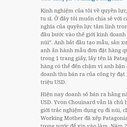
Kinh nghiệm của tôi về quyền lực,
tu sĩ. Ở đây tôi muốn chia sẻ với
nghĩa của quyền lực tâm linh tro
đầu bước vào thế giới kinh doanh 
núi”. Anh bắt đầu tạo mẫu, sản xu
anh ấn hành mẫu đơn đặt hàng qua
trong 1 trang giấy, lấy tên là Pa
hàng có thể đến chậm vì anh bận đ
doanh thu bán ra của công ty đạt 
triệu USD.
Hiện nay doanh số bán ra hằng nă
USD. Yvon Chouinard vẫn là chủ h
giới trắc nghiệm dụng cụ đi núi, 
Working Mother đã xếp Patagonia
trong nước để xin vào làm. Năm 