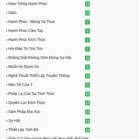
Gieo Trồng Hạnh Phúc
14
Giận
13
Hạnh Phúc - Mộng Và Thực
1
Hạnh Phúc Cầm Tay
9
Hạnh Phúc Đích Thực
1
Hỏi Đáp Từ Trái Tim
7
Không Diệt Không Sinh Đừng Sợ Hãi
11
Muốn An Được An
9
Nghệ Thuật Thiết Lập Truyền Thông
11
Nẻo Về Của Ý
2
Phép Lạ Của Sự Tỉnh Thức
10
Quyền Lực Đích Thực
12
Sám Pháp Địa Xúc
15
Sợ Hãi
21
Thiết Lập Tịnh Độ
16
Thầy Cô Giáo Hạnh Phúc Sẽ Thay Đổi Thế Giới