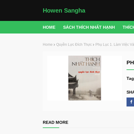
Howen Sangha
HOME
SÁCH THÍCH NHẤT HẠNH
THÍC
Home
Quyền Lực Đích Thực
Phụ Lục 1. Làm Việc Và
PH
Tag
SH
READ MORE