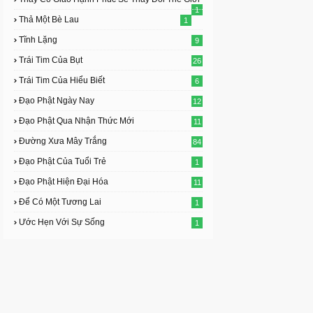
1
Thả Một Bè Lau
1
Tĩnh Lặng
9
Trái Tim Của Bụt
26
Trái Tim Của Hiểu Biết
6
Đạo Phật Ngày Nay
12
Đạo Phật Qua Nhận Thức Mới
11
Đường Xưa Mây Trắng
84
Đạo Phật Của Tuổi Trẻ
1
Đạo Phật Hiện Đại Hóa
11
Để Có Một Tương Lai
1
Ước Hẹn Với Sự Sống
1