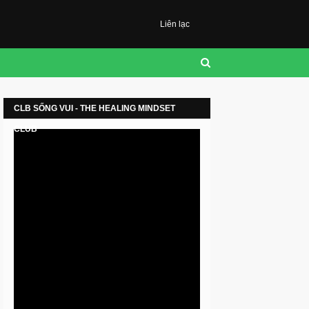
Liên lạc
CLB SỐNG VUI - THE HEALING MINDSET
CLUB