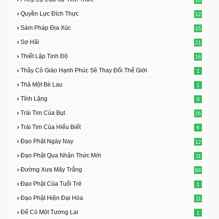
10
Quyền Lực Đích Thực
12
Sám Pháp Địa Xúc
15
Sợ Hãi
21
Thiết Lập Tịnh Độ
16
Thầy Cô Giáo Hạnh Phúc Sẽ Thay Đổi Thế Giới
1
Thả Một Bè Lau
1
Tĩnh Lặng
9
Trái Tim Của Bụt
26
Trái Tim Của Hiểu Biết
6
Đạo Phật Ngày Nay
12
Đạo Phật Qua Nhận Thức Mới
11
Đường Xưa Mây Trắng
84
Đạo Phật Của Tuổi Trẻ
1
Đạo Phật Hiện Đại Hóa
11
Để Có Một Tương Lai
1