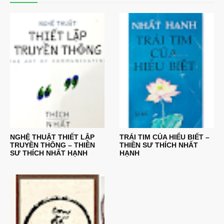
NGHỆ THUẬT THIẾT LẬP
TRÁI TIM CỦA HIỂU BIẾT –
TRUYỀN THÔNG – THIỀN
THIỀN SƯ THÍCH NHẤT
SƯ THÍCH NHẤT HẠNH
HẠNH