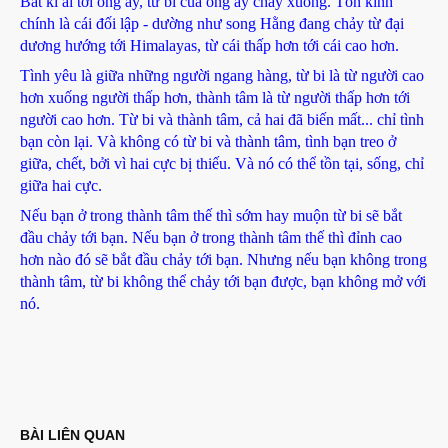
Bất kì ai tới ông ấy, từ bi của ông ấy chảy xuống. Tôn kính
chính là cái đối lập - dường như song Hằng đang chảy từ đại
dương hướng tới Himalayas, từ cái thấp hơn tới cái cao hơn.
Tình yêu là giữa những người ngang hàng, từ bi là từ người cao
hơn xuống người thấp hơn, thành tâm là từ người thấp hơn tới
người cao hơn. Từ bi và thành tâm, cả hai đã biến mất... chỉ tình
bạn còn lại. Và không có từ bi và thành tâm, tình bạn treo ở
giữa, chết, bởi vì hai cực bị thiếu. Và nó có thể tồn tại, sống, chỉ
giữa hai cực.
Nếu bạn ở trong thành tâm thế thì sớm hay muộn từ bi sẽ bắt
đầu chảy tới bạn. Nếu bạn ở trong thành tâm thế thì đỉnh cao
hơn nào đó sẽ bắt đầu chảy tới bạn. Nhưng nếu bạn không trong
thành tâm, từ bi không thể chảy tới bạn được, bạn không mở với
nó.
BÀI LIÊN QUAN