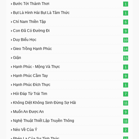
Bước Tới Thảnh Thơi
1
Bụt Là Hình Hài Bụt Là Tâm Thức
1
Chỉ Nam Thiền Tập
6
Con Đã Có Đường Đi
9
Duy Biểu Học
10
Gieo Trồng Hạnh Phúc
14
Giận
13
Hạnh Phúc - Mộng Và Thực
1
Hạnh Phúc Cầm Tay
9
Hạnh Phúc Đích Thực
1
Hỏi Đáp Từ Trái Tim
7
Không Diệt Không Sinh Đừng Sợ Hãi
11
Muốn An Được An
9
Nghệ Thuật Thiết Lập Truyền Thông
11
Nẻo Về Của Ý
2
Phép Lạ Của Sự Tỉnh Thức