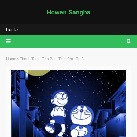
Howen Sangha
Liên lạc
Home
Thanh Tam - Tinh Ban, Tinh Yeu - Tu Bi