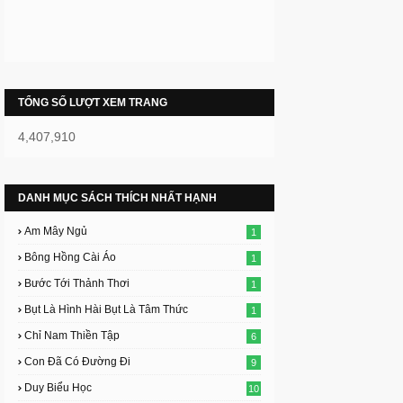
TỔNG SỐ LƯỢT XEM TRANG
4,407,910
DANH MỤC SÁCH THÍCH NHẤT HẠNH
Am Mây Ngủ
1
Bông Hồng Cài Áo
1
Bước Tới Thảnh Thơi
1
Bụt Là Hình Hài Bụt Là Tâm Thức
1
Chỉ Nam Thiền Tập
6
Con Đã Có Đường Đi
9
Duy Biểu Học
10