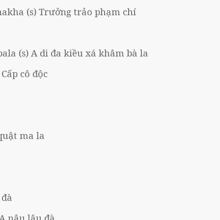
akha (s) Trưởng trảo phạm chí
la (s) A di đa kiều xá khâm bà la
 Cấp cô độc
quật ma la
 đà
,A nậu lâu đà