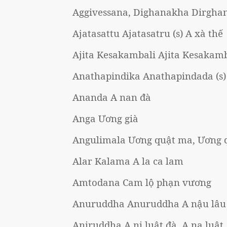
Aggivessana, Dighanakha Dirghan
Ajatasattu Ajatasatru (s) A xà thế
Ajita Kesakambali Ajita Kesakamba
Anathapindika Anathapindada (s)
Ananda A nan đà
Anga Ương già
Angulimala Ương quật ma, Ương 
Alar Kalama A la ca lam
Amtodana Cam lộ phạn vương
Anuruddha Anuruddha A nậu lâu
Aniruddha A ni luật đà, A na luật