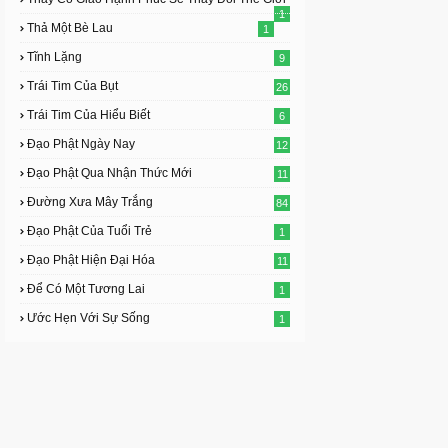
1
Thả Một Bè Lau
1
Tĩnh Lặng
9
Trái Tim Của Bụt
26
Trái Tim Của Hiểu Biết
6
Đạo Phật Ngày Nay
12
Đạo Phật Qua Nhận Thức Mới
11
Đường Xưa Mây Trắng
84
Đạo Phật Của Tuổi Trẻ
1
Đạo Phật Hiện Đại Hóa
11
Để Có Một Tương Lai
1
Ước Hẹn Với Sự Sống
1