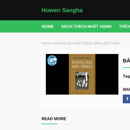
Howen Sangha
HOME
SÁCH THÍCH NHẤT HẠNH
THÍC
Home
Đường Xưa Mây Trắng
Bảng Đối Chiếu
BẢ
Tag
SH
READ MORE