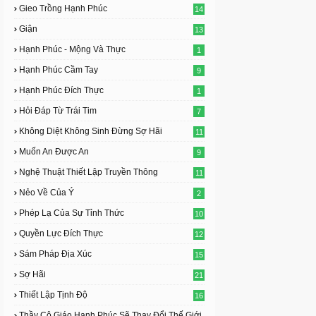
Gieo Trồng Hạnh Phúc
14
Giận
13
Hạnh Phúc - Mộng Và Thực
1
Hạnh Phúc Cầm Tay
9
Hạnh Phúc Đích Thực
1
Hỏi Đáp Từ Trái Tim
7
Không Diệt Không Sinh Đừng Sợ Hãi
11
Muốn An Được An
9
Nghệ Thuật Thiết Lập Truyền Thông
11
Nẻo Về Của Ý
2
Phép Lạ Của Sự Tỉnh Thức
10
Quyền Lực Đích Thực
12
Sám Pháp Địa Xúc
15
Sợ Hãi
21
Thiết Lập Tịnh Độ
16
Thầy Cô Giáo Hạnh Phúc Sẽ Thay Đổi Thế Giới