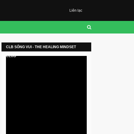
Liên lạc
CLB SỐNG VUI - THE HEALING MINDSET
CLUB