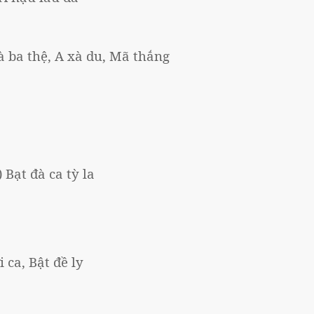
 xà ba thệ, A xà du, Mã thắng
 Bạt đà ca tỳ la
i ca, Bật đề ly