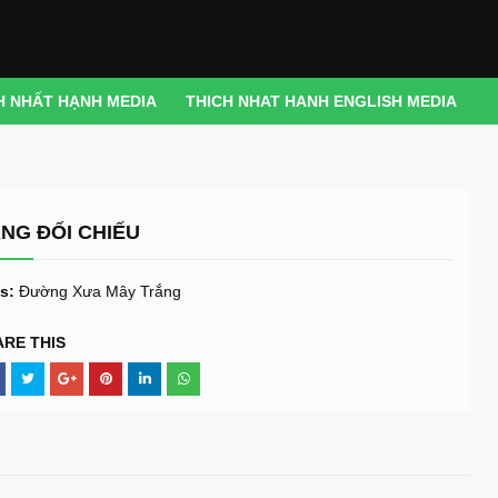
H NHẤT HẠNH MEDIA
THICH NHAT HANH ENGLISH MEDIA
NG ĐỐI CHIẾU
s:
Đường Xưa Mây Trắng
ARE THIS