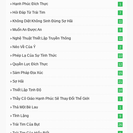
Hạnh Phúc Đích Thực
1
Hỏi Đáp Từ Trái Tim
7
Không Diệt Không Sinh Đừng Sợ Hãi
11
Muốn An Được An
9
Nghệ Thuật Thiết Lập Truyền Thông
11
Nẻo Về Của Ý
2
Phép Lạ Của Sự Tỉnh Thức
10
Quyền Lực Đích Thực
12
Sám Pháp Địa Xúc
15
Sợ Hãi
21
Thiết Lập Tịnh Độ
16
Thầy Cô Giáo Hạnh Phúc Sẽ Thay Đổi Thế Giới
1
Thả Một Bè Lau
1
Tĩnh Lặng
9
Trái Tim Của Bụt
26
Trái Tim Của Hiểu Biết