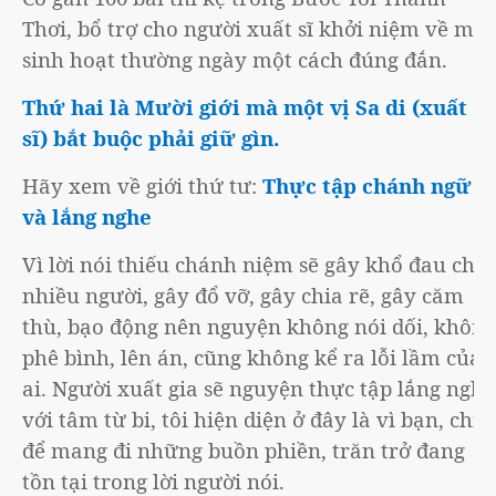
Thơi, bổ trợ cho người xuất sĩ khởi niệm về một
sinh hoạt thường ngày một cách đúng đắn.
Thứ hai là Mười giới mà một vị Sa di (xuất
sĩ) bắt buộc phải giữ gìn.
Hãy xem về giới thứ tư:
Thực tập chánh ngữ
và lắng nghe
Vì lời nói thiếu chánh niệm sẽ gây khổ đau cho
nhiều người, gây đổ vỡ, gây chia rẽ, gây căm
thù, bạo động nên nguyện không nói dối, không
phê bình, lên án, cũng không kể ra lỗi lầm của
ai. Người xuất gia sẽ nguyện thực tập lắng nghe
với tâm từ bi, tôi hiện diện ở đây là vì bạn, chỉ
để mang đi những buồn phiền, trăn trở đang
tồn tại trong lời người nói.