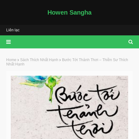
Howen Sangha
Liên lạc
Home
Sách Thích Nhất Hạnh
Bước Tới Thảnh Thơi – Thiền Sư Thích
Nhất Hạnh