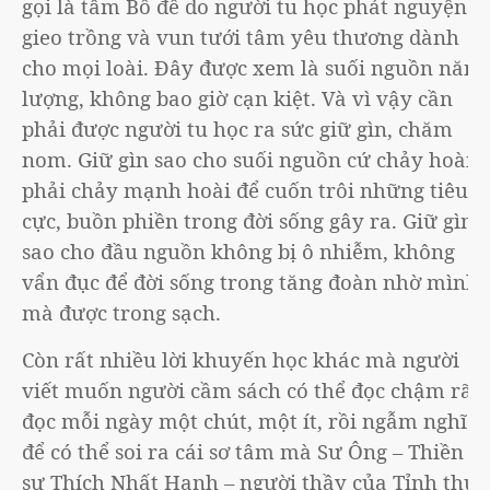
gọi là tâm Bồ đề do người tu học phát nguyện
gieo trồng và vun tưới tâm yêu thương dành
cho mọi loài. Đây được xem là suối nguồn năng
lượng, không bao giờ cạn kiệt. Và vì vậy cần
phải được người tu học ra sức giữ gìn, chăm
nom. Giữ gìn sao cho suối nguồn cứ chảy hoài,
phải chảy mạnh hoài để cuốn trôi những tiêu
cực, buồn phiền trong đời sống gây ra. Giữ gìn
sao cho đầu nguồn không bị ô nhiễm, không
vẩn đục để đời sống trong tăng đoàn nhờ mình
mà được trong sạch.
Còn rất nhiều lời khuyến học khác mà người
viết muốn người cầm sách có thể đọc chậm rãi,
đọc mỗi ngày một chút, một ít, rồi ngẫm nghĩ
để có thể soi ra cái sơ tâm mà Sư Ông – Thiền
sư Thích Nhất Hạnh – người thầy của Tỉnh thức