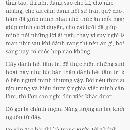
tỉnh táo, thì nên đánh sao cho kĩ, cho nhẹ
nhàng, cho ân cần; dành hết sự trân quý cho bộ
hàm đã giúp mình nhai nhỏ thức ăn mỗi ngày,
giúp mình cười duyên, cho cái lưỡi đã giúp
mình nói những lời ái ngữ; thay vì suy nghĩ lan
man như sau khi đánh răng thì nên ăn gì, hoặc
sáng nay có cuộc họp nào không.
Hãy dành hết tâm trí để thực hiện những sinh
hoạt này như lúc bản thân dành hết tâm trí khi
ở bên người mình thương vậy. Bởi nếu thực sự
tập trung và hiểu được ý nghĩa việc mình cần
làm, thì làm sao nghĩ đến việc khác được.
Đó gọi là chánh niệm. Năng lượng an lạc khởi
nguồn từ đây.
Có gần 100 bài thi kệ trong Bước Tới Thảnh