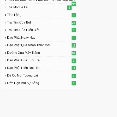
1
Thả Một Bè Lau
1
Tĩnh Lặng
9
Trái Tim Của Bụt
26
Trái Tim Của Hiểu Biết
6
Đạo Phật Ngày Nay
12
Đạo Phật Qua Nhận Thức Mới
11
Đường Xưa Mây Trắng
84
Đạo Phật Của Tuổi Trẻ
1
Đạo Phật Hiện Đại Hóa
11
Để Có Một Tương Lai
1
Ước Hẹn Với Sự Sống
1