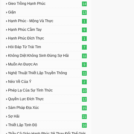
Gieo Trồng Hạnh Phúc
14
Giận
13
Hạnh Phúc - Mộng Và Thực
1
Hạnh Phúc Cầm Tay
9
Hạnh Phúc Đích Thực
1
Hỏi Đáp Từ Trái Tim
7
Không Diệt Không Sinh Đừng Sợ Hãi
11
Muốn An Được An
9
Nghệ Thuật Thiết Lập Truyền Thông
11
Nẻo Về Của Ý
2
Phép Lạ Của Sự Tỉnh Thức
10
Quyền Lực Đích Thực
12
Sám Pháp Địa Xúc
15
Sợ Hãi
21
Thiết Lập Tịnh Độ
16
Thầy Cô Giáo Hạnh Phúc Sẽ Thay Đổi Thế Giới