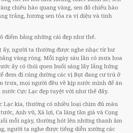
àng chiếu hào quang vàng, sen đỏ chiếu hào
ng trắng, hương sen tỏa ra vi diệu và tinh
tô điểm bằng những cái đẹp như thế.
t ấy, người ta thường được nghe nhạc từ hư
bằng vàng ròng. Mỗi ngày sáu lần có mưa hoa
ước ấy có thói quen buổi sáng lấy lẵng hứng
 đem đi cúng dường các vị Bụt đang cư trú ở
ơm trưa, mọi người đều về kịp nước mình để ăn
, nước Cực Lạc đẹp tuyệt vời như thế đấy.
c Lạc kia, thường có nhiều loại chim đủ màu
tước, Anh vũ, Xá lợi, Ca lăng tần già và Cọng
buổi mỗi ngày, thường hót lên những thanh âm
g, người ta nghe được tiếng diễn xướng các