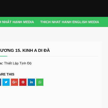
H NHẤT HẠNH MEDIA
THICH NHAT HANH ENGLISH MEDIA
ƯƠNG 15. KINH A DI ĐÀ
s:
Thiết Lập Tịnh Độ
ARE THIS