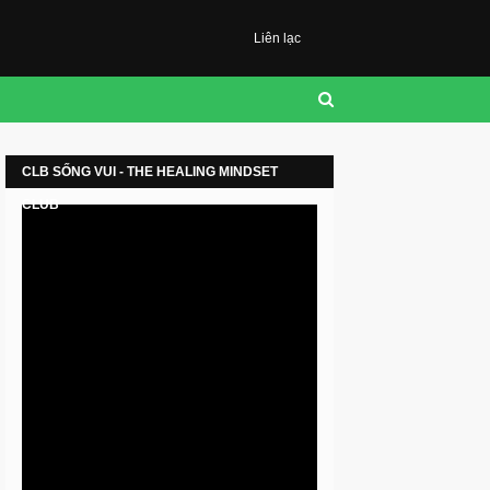
Liên lạc
CLB SỐNG VUI - THE HEALING MINDSET
CLUB