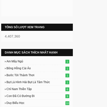
TỔNG SỐ LƯỢT XEM TRANG
4,407,360
DANH MỤC SÁCH THÍCH NHẤT HẠNH
Am Mây Ngủ
1
Bông Hồng Cài Áo
1
Bước Tới Thảnh Thơi
1
Bụt Là Hình Hài Bụt Là Tâm Thức
1
Chỉ Nam Thiền Tập
6
Con Đã Có Đường Đi
9
Duy Biểu Học
10