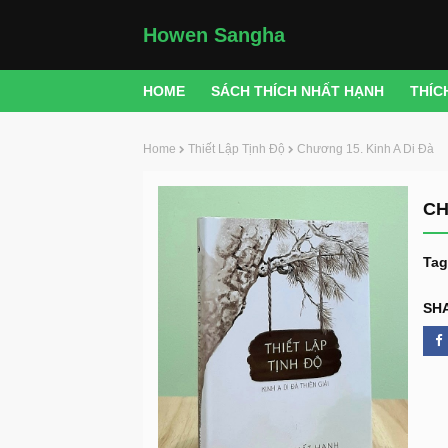
Howen Sangha
HOME
SÁCH THÍCH NHẤT HẠNH
THÍC
Home
Thiết Lập Tịnh Độ
Chương 15. Kinh A Di Đà
CH
Tag
SH