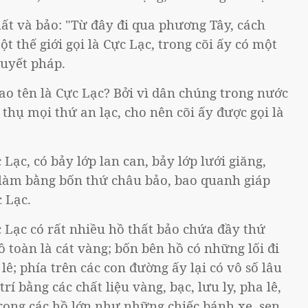
hất và bảo: "Từ đây đi qua phương Tây, cách
 thế giới gọi là Cực Lạc, trong cõi ấy có một
huyết pháp.
sao tên là Cực Lạc? Bởi vì dân chúng trong nước
 thụ mọi thứ an lạc, cho nên cõi ấy được gọi là
Lạc, có bảy lớp lan can, bảy lớp lưới giăng,
c làm bằng bốn thứ châu bảo, bao quanh giáp
c Lạc.
 Lạc có rất nhiều hồ thất bảo chứa đầy thứ
 toàn là cát vàng; bốn bên hồ có những lối đi
lê; phía trên các con đường ấy lại có vô số lâu
í bằng các chất liệu vàng, bạc, lưu ly, pha lê,
trong các hồ lớn như những chiếc bánh xe, sen