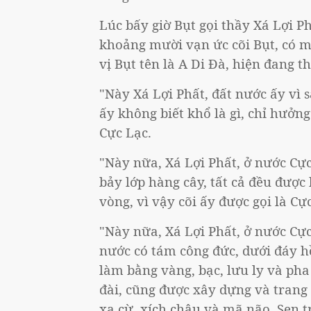
Lúc bấy giờ Bụt gọi thầy Xá Lợi P
khoảng mười vạn ức cõi Bụt, có một
vị Bụt tên là A Di Đà, hiện đang t
"Này Xá Lợi Phất, đất nước ấy vì 
ấy không biết khổ là gì, chỉ hưởng
Cực Lạc.
"Này nữa, Xá Lợi Phất, ở nước Cực 
bảy lớp hàng cây, tất cả đều đượ
vòng, vì vậy cõi ấy được gọi là Cự
"Này nữa, Xá Lợi Phất, ở nước Cực
nước có tám công đức, dưới đáy hồ
làm bằng vàng, bạc, lưu ly và pha 
đài, cũng được xây dựng và trang tr
xa cừ, xích châu và mã não. Sen 