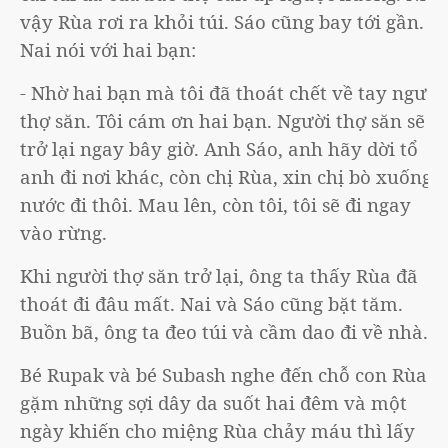
vậy Rùa rơi ra khỏi túi. Sáo cũng bay tới gần.
Nai nói với hai bạn:
- Nhờ hai bạn mà tôi đã thoát chết về tay người
thợ săn. Tôi cám ơn hai bạn. Người thợ săn sẽ
trở lại ngay bây giờ. Anh Sáo, anh hãy dời tổ
anh đi nơi khác, còn chị Rùa, xin chị bò xuống
nước đi thôi. Mau lên, còn tôi, tôi sẽ đi ngay
vào rừng.
Khi người thợ săn trở lại, ông ta thấy Rùa đã
thoát đi đâu mất. Nai và Sáo cũng bặt tăm.
Buồn bã, ông ta đeo túi và cầm dao đi về nhà.
Bé Rupak và bé Subash nghe đến chỗ con Rùa
gặm những sợi dây da suốt hai đêm và một
ngày khiến cho miệng Rùa chảy máu thì lấy