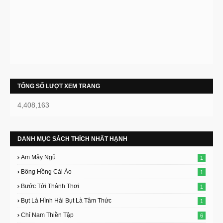
TỔNG SỐ LƯỢT XEM TRANG
4,408,163
DANH MỤC SÁCH THÍCH NHẤT HẠNH
Am Mây Ngủ
1
Bông Hồng Cài Áo
1
Bước Tới Thảnh Thơi
1
Bụt Là Hình Hài Bụt Là Tâm Thức
1
Chỉ Nam Thiền Tập
6