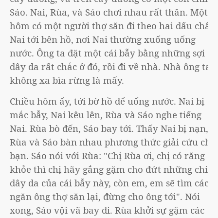
Sáo. Nai, Rùa, và Sáo chơi nhau rất thân. Một
hôm có một người thợ săn đi theo hai dấu chân
Nai tới bên hồ, nơi Nai thường xuống uống
nước. Ông ta đặt một cái bẫy bằng những sợi
dây da rất chắc ở đó, rồi đi về nhà. Nhà ông ta
không xa bìa rừng là mấy.
Chiều hôm ấy, tới bờ hồ dể uống nước. Nai bị
mắc bẫy, Nai kêu lên, Rùa và Sáo nghe tiếng
Nai. Rùa bò đến, Sáo bay tới. Thấy Nai bị nạn,
Rùa và Sáo bàn nhau phương thức giải cứu cho
bạn. Sáo nói với Rùa: "Chị Rùa ơi, chị có răng
khỏe thì chị hãy gắng gặm cho đứt những chiếc
dây da của cái bẫy này, còn em, em sẽ tìm cách
ngăn ông thợ săn lại, đừng cho ông tới". Nói
xong, Sáo vội vã bay đi. Rùa khởi sự gặm các