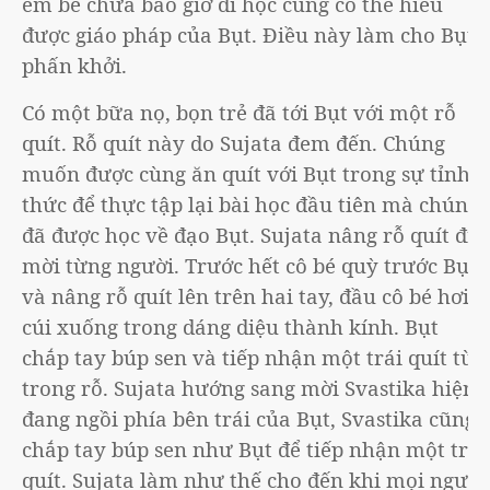
em bé chưa bao giờ đi học cũng có thể hiểu
được giáo pháp của Bụt. Điều này làm cho Bụt
phấn khởi.
Có một bữa nọ, bọn trẻ đã tới Bụt với một rỗ
quít. Rỗ quít này do Sujata đem đến. Chúng
muốn được cùng ăn quít với Bụt trong sự tỉnh
thức để thực tập lại bài học đầu tiên mà chúng
đã được học về đạo Bụt. Sujata nâng rỗ quít đi
mời từng người. Trước hết cô bé quỳ trước Bụt
và nâng rỗ quít lên trên hai tay, đầu cô bé hơi
cúi xuống trong dáng diệu thành kính. Bụt
chắp tay búp sen và tiếp nhận một trái quít từ
trong rỗ. Sujata hướng sang mời Svastika hiện
đang ngồi phía bên trái của Bụt, Svastika cũng
chắp tay búp sen như Bụt để tiếp nhận một trái
quít. Sujata làm như thế cho đến khi mọi người