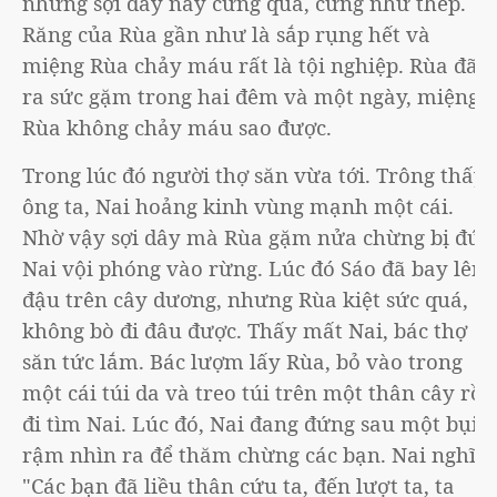
nhưng sợi dây này cứng quá, cứng như thép.
Răng của Rùa gần như là sắp rụng hết và
miệng Rùa chảy máu rất là tội nghiệp. Rùa đã
ra sức gặm trong hai đêm và một ngày, miệng
Rùa không chảy máu sao được.
Trong lúc đó người thợ săn vừa tới. Trông thấy
ông ta, Nai hoảng kinh vùng mạnh một cái.
Nhờ vậy sợi dây mà Rùa gặm nửa chừng bị đứt.
Nai vội phóng vào rừng. Lúc đó Sáo đã bay lên
đậu trên cây dương, nhưng Rùa kiệt sức quá,
không bò đi đâu được. Thấy mất Nai, bác thợ
săn tức lắm. Bác lượm lấy Rùa, bỏ vào trong
một cái túi da và treo túi trên một thân cây rồi
đi tìm Nai. Lúc đó, Nai đang đứng sau một bụi
rậm nhìn ra để thăm chừng các bạn. Nai nghĩ:
"Các bạn đã liều thân cứu ta, đến lượt ta, ta