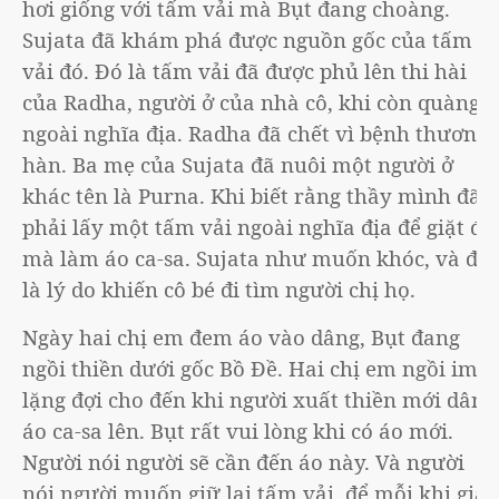
hơi giống với tấm vải mà Bụt đang choàng.
Sujata đã khám phá được nguồn gốc của tấm
vải đó. Đó là tấm vải đã được phủ lên thi hài
của Radha, người ở của nhà cô, khi còn quàng
ngoài nghĩa địa. Radha đã chết vì bệnh thương
hàn. Ba mẹ của Sujata đã nuôi một người ở
khác tên là Purna. Khi biết rằng thầy mình đã
phải lấy một tấm vải ngoài nghĩa địa để giặt đi
mà làm áo ca-sa. Sujata như muốn khóc, và đó
là lý do khiến cô bé đi tìm người chị họ.
Ngày hai chị em đem áo vào dâng, Bụt đang
ngồi thiền dưới gốc Bồ Đề. Hai chị em ngồi im
lặng đợi cho đến khi người xuất thiền mới dâng
áo ca-sa lên. Bụt rất vui lòng khi có áo mới.
Người nói người sẽ cần đến áo này. Và người
nói người muốn giữ lại tấm vải, để mỗi khi giặt