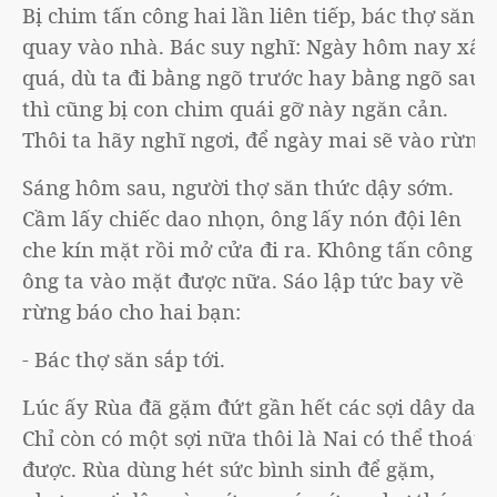
Bị chim tấn công hai lần liên tiếp, bác thợ săn
quay vào nhà. Bác suy nghĩ: Ngày hôm nay xấu
quá, dù ta đi bằng ngõ trước hay bằng ngõ sau
thì cũng bị con chim quái gỡ này ngăn cản.
Thôi ta hãy nghĩ ngơi, để ngày mai sẽ vào rừng.
Sáng hôm sau, người thợ săn thức dậy sớm.
Cầm lấy chiếc dao nhọn, ông lấy nón đội lên
che kín mặt rồi mở cửa đi ra. Không tấn công
ông ta vào mặt được nữa. Sáo lập tức bay về
rừng báo cho hai bạn:
- Bác thợ săn sắp tới.
Lúc ấy Rùa đã gặm đứt gần hết các sợi dây da.
Chỉ còn có một sợi nữa thôi là Nai có thể thoát
được. Rùa dùng hét sức bình sinh để gặm,