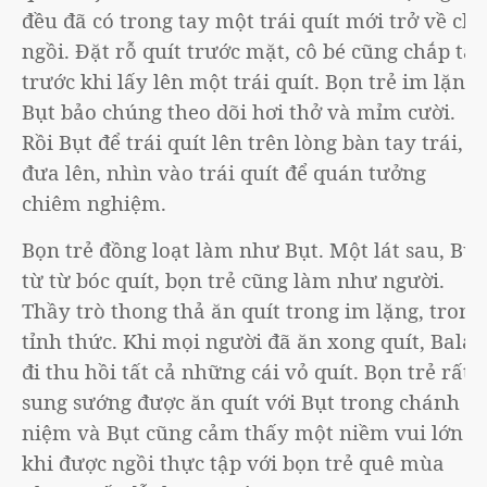
đều đã có trong tay một trái quít mới trở về chỗ
ngồi. Đặt rỗ quít trước mặt, cô bé cũng chắp tay
trước khi lấy lên một trái quít. Bọn trẻ im lặng,
Bụt bảo chúng theo dõi hơi thở và mỉm cười.
Rồi Bụt để trái quít lên trên lòng bàn tay trái,
đưa lên, nhìn vào trái quít để quán tưởng
chiêm nghiệm.
Bọn trẻ đồng loạt làm như Bụt. Một lát sau, Bụt
từ từ bóc quít, bọn trẻ cũng làm như người.
Thầy trò thong thả ăn quít trong im lặng, trong
tỉnh thức. Khi mọi người đã ăn xong quít, Bala
đi thu hồi tất cả những cái vỏ quít. Bọn trẻ rất
sung sướng được ăn quít với Bụt trong chánh
niệm và Bụt cũng cảm thấy một niềm vui lớn
khi được ngồi thực tập với bọn trẻ quê mùa