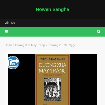
Howen Sangha
Liên lạc
Home
Đường Xưa Mây Trắng
Chương 20. Nai Ngọc