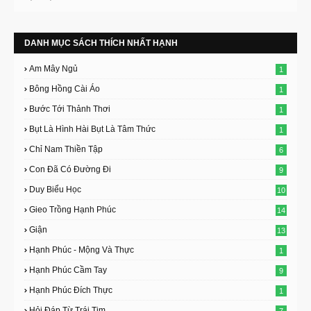
DANH MỤC SÁCH THÍCH NHẤT HẠNH
Am Mây Ngủ
1
Bông Hồng Cài Áo
1
Bước Tới Thảnh Thơi
1
Bụt Là Hình Hài Bụt Là Tâm Thức
1
Chỉ Nam Thiền Tập
6
Con Đã Có Đường Đi
9
Duy Biểu Học
10
Gieo Trồng Hạnh Phúc
14
Giận
13
Hạnh Phúc - Mộng Và Thực
1
Hạnh Phúc Cầm Tay
9
Hạnh Phúc Đích Thực
1
Hỏi Đáp Từ Trái Tim
7