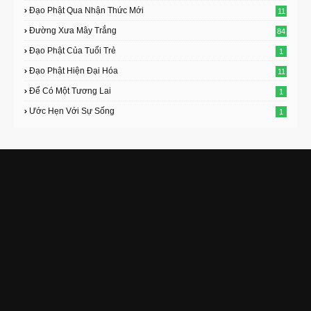
Đạo Phật Qua Nhận Thức Mới
11
Đường Xưa Mây Trắng
84
Đạo Phật Của Tuổi Trẻ
1
Đạo Phật Hiện Đại Hóa
11
Để Có Một Tương Lai
1
Ước Hẹn Với Sự Sống
1