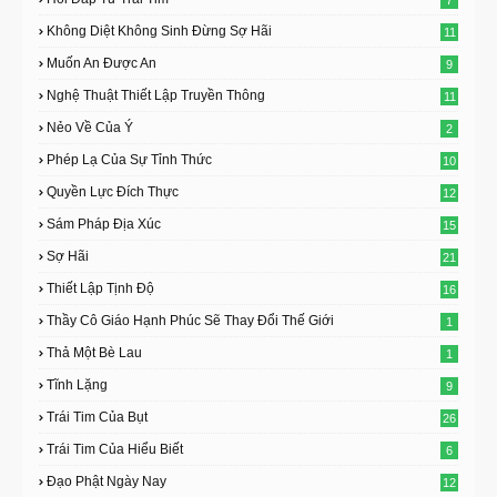
Không Diệt Không Sinh Đừng Sợ Hãi
11
Muốn An Được An
9
Nghệ Thuật Thiết Lập Truyền Thông
11
Nẻo Về Của Ý
2
Phép Lạ Của Sự Tỉnh Thức
10
Quyền Lực Đích Thực
12
Sám Pháp Địa Xúc
15
Sợ Hãi
21
Thiết Lập Tịnh Độ
16
Thầy Cô Giáo Hạnh Phúc Sẽ Thay Đổi Thế Giới
1
Thả Một Bè Lau
1
Tĩnh Lặng
9
Trái Tim Của Bụt
26
Trái Tim Của Hiểu Biết
6
Đạo Phật Ngày Nay
12