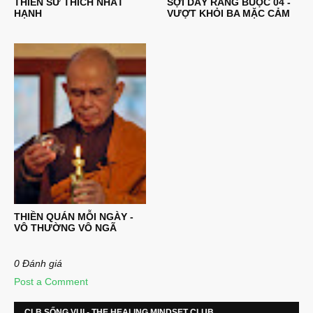
THIỀN SƯ THÍCH NHẤT
SỢI DÂY RÀNG BUỘC 04 -
HẠNH
VƯỢT KHỎI BA MẶC CẢM
THIỀN QUÁN MỖI NGÀY -
VÔ THƯỜNG VÔ NGÃ
0 Đánh giá
Post a Comment
CLB SỐNG VUI - THE HEALING MINDSET CLUB