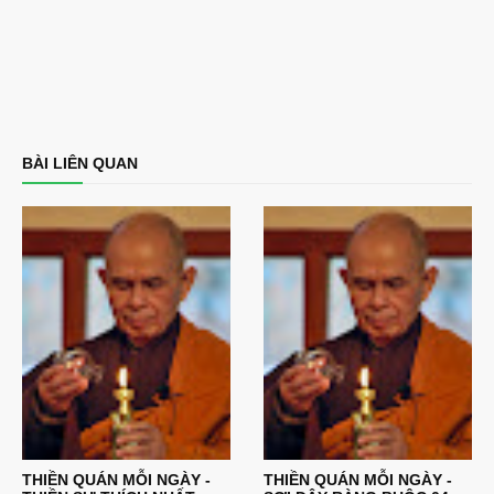
BÀI LIÊN QUAN
THIỀN QUÁN MỖI NGÀY -
THIỀN QUÁN MỖI NGÀY -