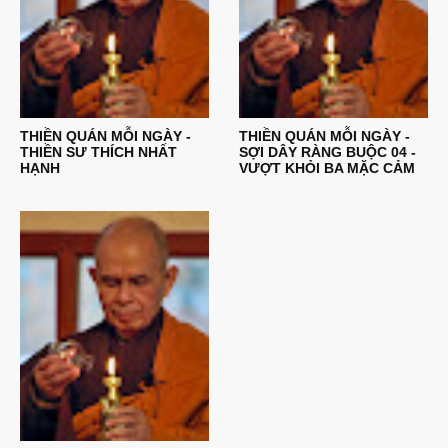
THIỀN QUÁN MỖI NGÀY -
THIỀN QUÁN MỖI NGÀY -
THIỀN SƯ THÍCH NHẤT
SỢI DÂY RÀNG BUỘC 04 -
HẠNH
VƯỢT KHỎI BA MẶC CẢM