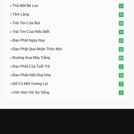
Thả Một Bè Lau
1
Tĩnh Lặng
9
Trái Tim Của Bụt
26
Trái Tim Của Hiểu Biết
6
Đạo Phật Ngày Nay
12
Đạo Phật Qua Nhận Thức Mới
11
Đường Xưa Mây Trắng
84
Đạo Phật Của Tuổi Trẻ
1
Đạo Phật Hiện Đại Hóa
11
Để Có Một Tương Lai
1
Ước Hẹn Với Sự Sống
1