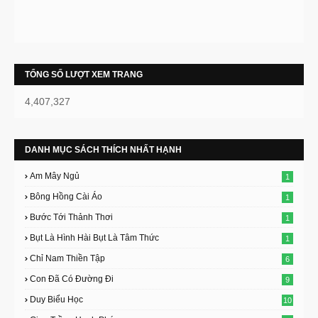
TỔNG SỐ LƯỢT XEM TRANG
4,407,327
DANH MỤC SÁCH THÍCH NHẤT HẠNH
Am Mây Ngủ
1
Bông Hồng Cài Áo
1
Bước Tới Thảnh Thơi
1
Bụt Là Hình Hài Bụt Là Tâm Thức
1
Chỉ Nam Thiền Tập
6
Con Đã Có Đường Đi
9
Duy Biểu Học
10