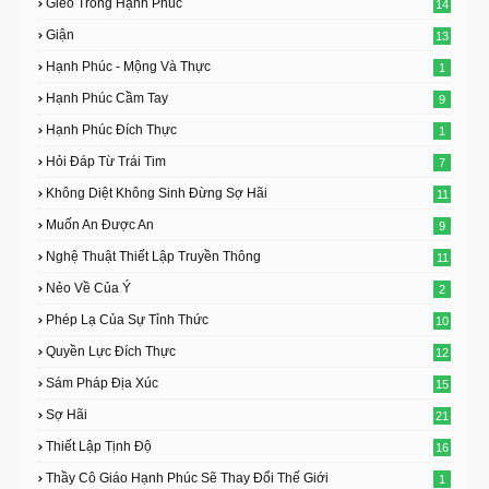
Gieo Trồng Hạnh Phúc
14
Giận
13
Hạnh Phúc - Mộng Và Thực
1
Hạnh Phúc Cầm Tay
9
Hạnh Phúc Đích Thực
1
Hỏi Đáp Từ Trái Tim
7
Không Diệt Không Sinh Đừng Sợ Hãi
11
Muốn An Được An
9
Nghệ Thuật Thiết Lập Truyền Thông
11
Nẻo Về Của Ý
2
Phép Lạ Của Sự Tỉnh Thức
10
Quyền Lực Đích Thực
12
Sám Pháp Địa Xúc
15
Sợ Hãi
21
Thiết Lập Tịnh Độ
16
Thầy Cô Giáo Hạnh Phúc Sẽ Thay Đổi Thế Giới
1