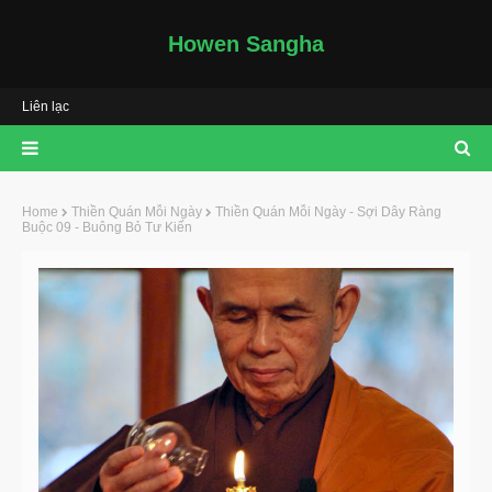
Howen Sangha
Liên lạc
Home
Thiền Quán Mỗi Ngày
Thiền Quán Mỗi Ngày - Sợi Dây Ràng
Buộc 09 - Buông Bỏ Tư Kiến