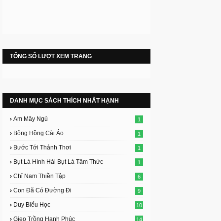
TỔNG SỐ LƯỢT XEM TRANG
DANH MỤC SÁCH THÍCH NHẤT HẠNH
Am Mây Ngủ
1
Bông Hồng Cài Áo
1
Bước Tới Thảnh Thơi
1
Bụt Là Hình Hài Bụt Là Tâm Thức
1
Chỉ Nam Thiền Tập
6
Con Đã Có Đường Đi
9
Duy Biểu Học
10
Gieo Trồng Hạnh Phúc
14