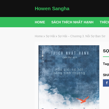
Howen Sangha
HOME
SÁCH THÍCH NHẤT HẠNH
THÍC
Home
Sợ Hãi
Sợ Hãi – Chương 3. Nỗi Sợ Ban Sơ
SỢ
Tag
SH