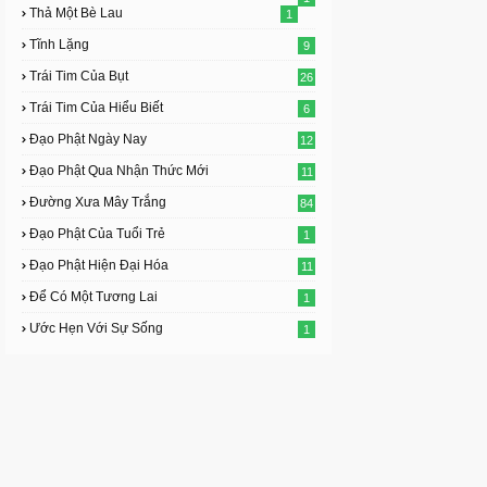
Thả Một Bè Lau
1
Tĩnh Lặng
9
Trái Tim Của Bụt
26
Trái Tim Của Hiểu Biết
6
Đạo Phật Ngày Nay
12
Đạo Phật Qua Nhận Thức Mới
11
Đường Xưa Mây Trắng
84
Đạo Phật Của Tuổi Trẻ
1
Đạo Phật Hiện Đại Hóa
11
Để Có Một Tương Lai
1
Ước Hẹn Với Sự Sống
1