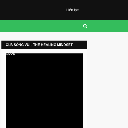
Liên lạc
CLB SỐNG VUI - THE HEALING MINDSET
CLUB