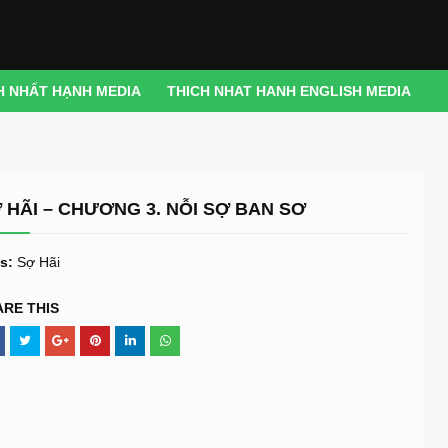
H NHẤT HẠNH MEDIA
THICH NHAT HANH ENGLISH MEDIA
 HÃI – CHƯƠNG 3. NỖI SỢ BAN SƠ
s:
Sợ Hãi
ARE THIS