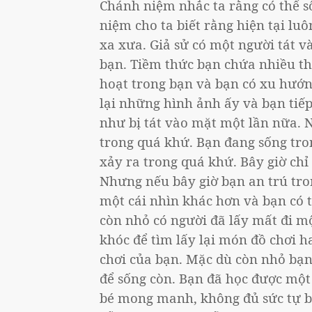
Chánh niệm nhắc ta rằng có thể số
niệm cho ta biết rằng hiện tại luô
xa xưa. Giả sử có một người tát v
bạn. Tiềm thức bạn chứa nhiều th
hoạt trong bạn và bạn có xu hướn
lại những hình ảnh ấy và bạn tiếp
như bị tát vào mặt một lần nữa. 
trong quá khứ. Bạn đang sống tro
xảy ra trong quá khứ. Bây giờ chỉ
Nhưng nếu bây giờ bạn an trú tron
một cái nhìn khác hơn và bạn có 
còn nhỏ có người đã lấy mất đi mộ
khóc để tìm lấy lại món đồ chơi ha
chơi của bạn. Mặc dù còn nhỏ bạn 
để sống còn. Bạn đã học được một
bé mong manh, không đủ sức tự bả