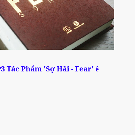
P3 Tác Phẩm 'Sợ Hãi - Fear'
ê