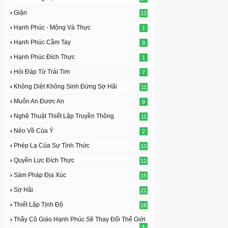
Giận
13
Hạnh Phúc - Mộng Và Thực
1
Hạnh Phúc Cầm Tay
9
Hạnh Phúc Đích Thực
1
Hỏi Đáp Từ Trái Tim
7
Không Diệt Không Sinh Đừng Sợ Hãi
11
Muốn An Được An
9
Nghệ Thuật Thiết Lập Truyền Thông
11
Nẻo Về Của Ý
2
Phép Lạ Của Sự Tỉnh Thức
10
Quyền Lực Đích Thực
12
Sám Pháp Địa Xúc
15
Sợ Hãi
21
Thiết Lập Tịnh Độ
16
Thầy Cô Giáo Hạnh Phúc Sẽ Thay Đổi Thế Giới
1