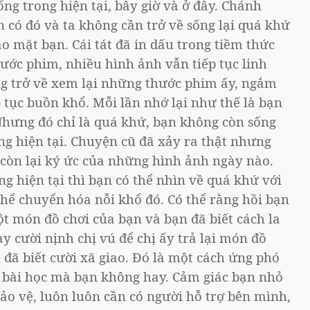
ng trong hiện tại, bây giờ và ở đây. Chánh
n có đó và ta không cần trở về sống lại quá khứ
ào mặt bạn. Cái tát đã in dấu trong tiềm thức
ước phim, nhiều hình ảnh vẫn tiếp tục linh
g trở về xem lại những thước phim ấy, ngắm
 tục buồn khổ. Mỗi lần nhớ lại như thế là bạn
Nhưng đó chỉ là quá khứ, bạn không còn sống
ng hiện tại. Chuyện cũ đã xảy ra thật nhưng
 còn lại ký ức của những hình ảnh ngày nào.
g hiện tại thì bạn có thể nhìn về quá khứ với
thể chuyển hóa nỗi khổ đó. Có thể rằng hồi bạn
t món đồ chơi của bạn và bạn đã biết cách la
y cười nịnh chị vú để chị ấy trả lại món đồ
đã biết cười xã giao. Đó là một cách ứng phó
 bài học mà bạn không hay. Cảm giác bạn nhỏ
o vệ, luôn luôn cần có người hỗ trợ bên mình,