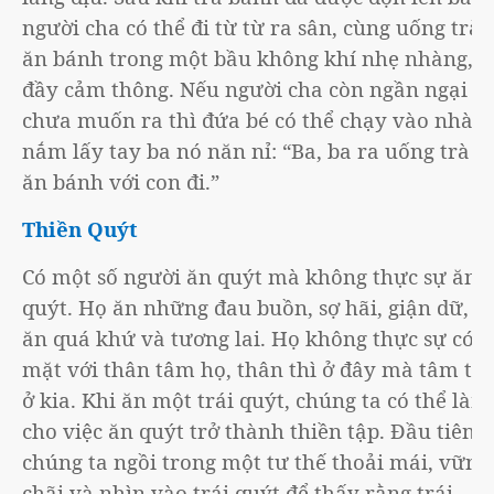
người cha có thể đi từ từ ra sân, cùng uống trà
ăn bánh trong một bầu không khí nhẹ nhàng,
đầy cảm thông. Nếu người cha còn ngần ngại
chưa muốn ra thì đứa bé có thể chạy vào nhà,
nắm lấy tay ba nó năn nỉ: “Ba, ba ra uống trà
ăn bánh với con đi.”
Thiền Quýt
Có một số người ăn quýt mà không thực sự ăn
quýt. Họ ăn những đau buồn, sợ hãi, giận dữ,
ăn quá khứ và tương lai. Họ không thực sự có
mặt với thân tâm họ, thân thì ở đây mà tâm thì
ở kia. Khi ăn một trái quýt, chúng ta có thể làm
cho việc ăn quýt trở thành thiền tập. Đầu tiên
chúng ta ngồi trong một tư thế thoải mái, vững
chãi và nhìn vào trái quýt để thấy rằng trái