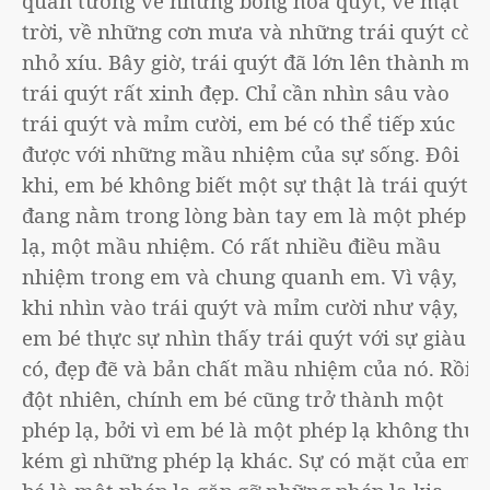
quán tưởng về những bông hoa quýt, về mặt
trời, về những cơn mưa và những trái quýt còn
nhỏ xíu. Bây giờ, trái quýt đã lớn lên thành một
trái quýt rất xinh đẹp. Chỉ cần nhìn sâu vào
trái quýt và mỉm cười, em bé có thể tiếp xúc
được với những mầu nhiệm của sự sống. Đôi
khi, em bé không biết một sự thật là trái quýt
đang nằm trong lòng bàn tay em là một phép
lạ, một mầu nhiệm. Có rất nhiều điều mầu
nhiệm trong em và chung quanh em. Vì vậy,
khi nhìn vào trái quýt và mỉm cười như vậy,
em bé thực sự nhìn thấy trái quýt với sự giàu
có, đẹp đẽ và bản chất mầu nhiệm của nó. Rồi
đột nhiên, chính em bé cũng trở thành một
phép lạ, bởi vì em bé là một phép lạ không thua
kém gì những phép lạ khác. Sự có mặt của em