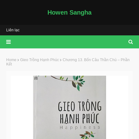
Howen Sangha
Liên lạc
Home
Gieo Trồng Hạnh Phúc
Chương 13. Bốn Câu Thần Chú – Phần
Kết