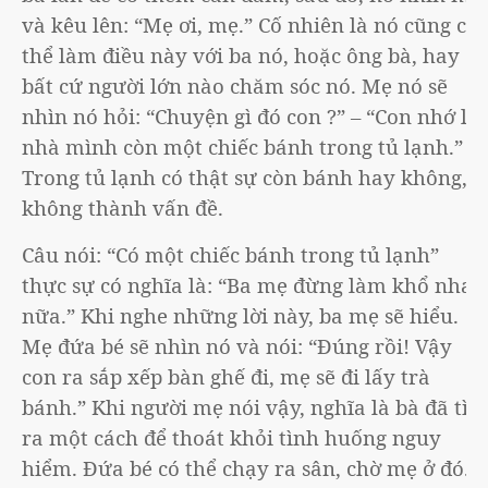
và kêu lên: “Mẹ ơi, mẹ.” Cố nhiên là nó cũng có
thể làm điều này với ba nó, hoặc ông bà, hay
bất cứ người lớn nào chăm sóc nó. Mẹ nó sẽ
nhìn nó hỏi: “Chuyện gì đó con ?” – “Con nhớ là
nhà mình còn một chiếc bánh trong tủ lạnh.”
Trong tủ lạnh có thật sự còn bánh hay không,
không thành vấn đề.
Câu nói: “Có một chiếc bánh trong tủ lạnh”
thực sự có nghĩa là: “Ba mẹ đừng làm khổ nhau
nữa.” Khi nghe những lời này, ba mẹ sẽ hiểu.
Mẹ đứa bé sẽ nhìn nó và nói: “Đúng rồi! Vậy
con ra sắp xếp bàn ghế đi, mẹ sẽ đi lấy trà
bánh.” Khi người mẹ nói vậy, nghĩa là bà đã tìm
ra một cách để thoát khỏi tình huống nguy
hiểm. Đứa bé có thể chạy ra sân, chờ mẹ ở đó.