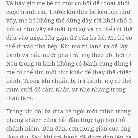
Và bây giờ mẹ bé có một cơ hội để thoát khỏi
cuộc tranh cãi. Trước khi đứa bé kêu lên như
vậy, mẹ bé không thể đứng dậy rời khỏi chỗ đó,
bởi vì như vậy sẽ mất lịch sự và có thể rót thêm
dầu vào ngọn lửa giận dữ của ba bé. Mẹ bé có
thể đi vào nhà bếp. Khi mở tủ lạnh ra để lấy
bánh và nấu nước pha trà, mẹ theo dõi hơi thở.
Nếu trong tủ lạnh không có bánh cũng đừng lo,
mẹ có thể tìm một thứ khác để thay thế chiếc
bánh. Trong khi chuẩn bị trà bánh, mẹ có thể
mỉm cười để cảm nhận sự nhẹ nhàng trong
thân tâm.
Trong khi đó, ba đứa bé ngồi một mình trong
phòng khách cũng bắt đầu thực tập hơi thở
chánh niệm. Dần dần, cơn nóng giận của ông
lắng dịu. Sau khi trà bánh đã được dọn lên bàn,