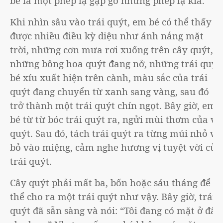
bé là một phép lạ gặp gỡ những phép lạ kia.
Khi nhìn sâu vào trái quýt, em bé có thể thấy
được nhiều điều kỳ diệu như ánh nắng mặt
trời, những cơn mưa rơi xuống trên cây quýt,
những bông hoa quýt đang nở, những trái quýt
bé xíu xuất hiện trên cành, màu sắc của trái
quýt đang chuyển từ xanh sang vàng, sau đó
trở thành một trái quýt chín ngọt. Bây giờ, em
bé từ từ bóc trái quýt ra, ngửi mùi thơm của vỏ
quýt. Sau đó, tách trái quýt ra từng múi nhỏ và
bỏ vào miệng, cảm nghe hương vị tuyệt vời của
trái quýt.
Cây quýt phải mất ba, bốn hoặc sáu tháng để có
thể cho ra một trái quýt như vậy. Bây giờ, trái
quýt đã sẵn sàng và nói: “Tôi đang có mặt ở đây