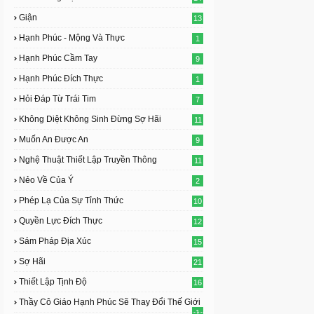
Giận
13
Hạnh Phúc - Mộng Và Thực
1
Hạnh Phúc Cầm Tay
9
Hạnh Phúc Đích Thực
1
Hỏi Đáp Từ Trái Tim
7
Không Diệt Không Sinh Đừng Sợ Hãi
11
Muốn An Được An
9
Nghệ Thuật Thiết Lập Truyền Thông
11
Nẻo Về Của Ý
2
Phép Lạ Của Sự Tỉnh Thức
10
Quyền Lực Đích Thực
12
Sám Pháp Địa Xúc
15
Sợ Hãi
21
Thiết Lập Tịnh Độ
16
Thầy Cô Giáo Hạnh Phúc Sẽ Thay Đổi Thế Giới
1