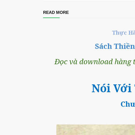
READ MORE
Thực Ha
Sách Thiề
Đọc và download hàng t
Nói Với
Chư