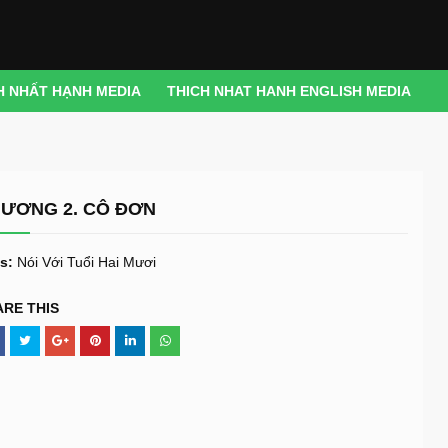
H NHẤT HẠNH MEDIA
THICH NHAT HANH ENGLISH MEDIA
ƯƠNG 2. CÔ ĐƠN
s:
Nói Với Tuổi Hai Mươi
ARE THIS