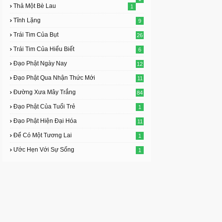
Thả Một Bè Lau
1
Tĩnh Lặng
9
Trái Tim Của Bụt
26
Trái Tim Của Hiểu Biết
6
Đạo Phật Ngày Nay
12
Đạo Phật Qua Nhận Thức Mới
11
Đường Xưa Mây Trắng
84
Đạo Phật Của Tuổi Trẻ
1
Đạo Phật Hiện Đại Hóa
11
Để Có Một Tương Lai
1
Ước Hẹn Với Sự Sống
1