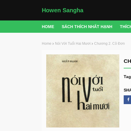
Howen Sangha
HOME
SÁCH THÍCH NHẤT HẠNH
THÍC
Home
Nói Với Tuổi Hai Mươi
Chương 2. Cô Đơn
CH
Tag
SH