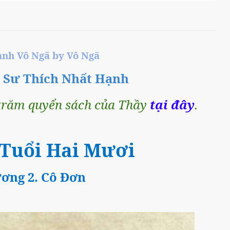
̀nh Vô Ngã by Vô Ngã
n Sư Thích Nhất Hạnh
răm quyển sách của Thầy
tại đây
.
 Tuổi Hai Mươi
ơng 2. Cô Đơn