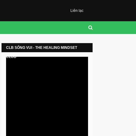
Liên lạc
CLB SỐNG VUI - THE HEALING MINDSET
CLUB