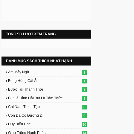
TỔNG SỐ LƯỢT XEM TRANG
DANH MỤC SÁCH THÍCH NHẤT HẠNH
Am Mây Ngủ
1
Bông Hồng Cài Áo
1
Bước Tới Thảnh Thơi
1
Bụt Là Hình Hài Bụt Là Tâm Thức
1
Chỉ Nam Thiền Tập
6
Con Đã Có Đường Đi
9
Duy Biểu Học
10
Gieo Trồng Hạnh Phúc
14