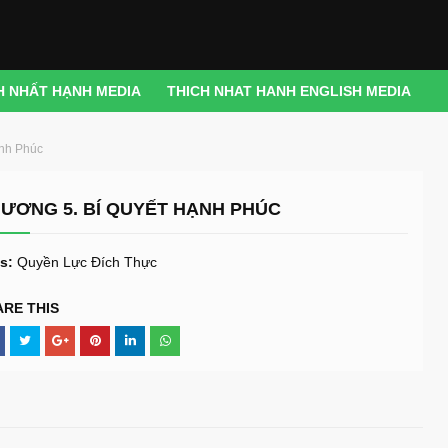
H NHẤT HẠNH MEDIA
THICH NHAT HANH ENGLISH MEDIA
nh Phúc
ƯƠNG 5. BÍ QUYẾT HẠNH PHÚC
s:
Quyền Lực Đích Thực
ARE THIS