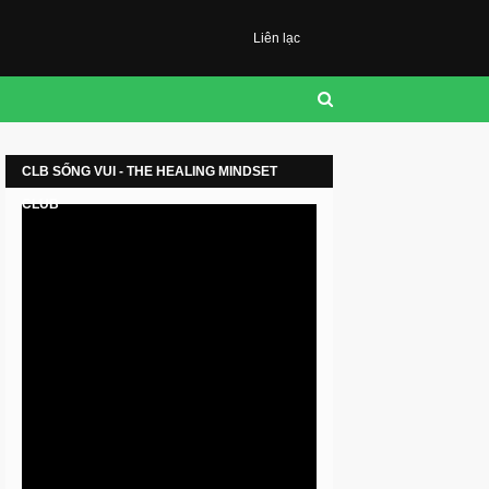
Liên lạc
CLB SỐNG VUI - THE HEALING MINDSET
CLUB