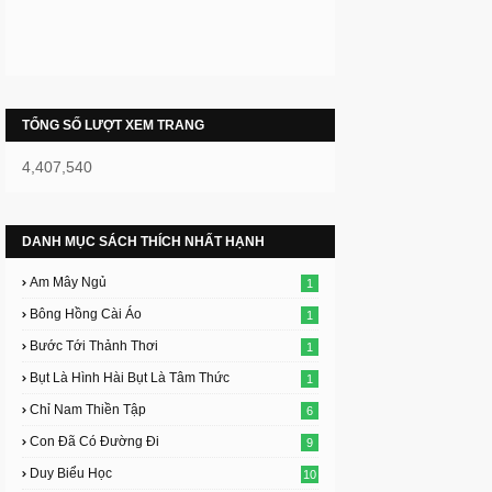
TỔNG SỐ LƯỢT XEM TRANG
4,407,540
DANH MỤC SÁCH THÍCH NHẤT HẠNH
Am Mây Ngủ
1
Bông Hồng Cài Áo
1
Bước Tới Thảnh Thơi
1
Bụt Là Hình Hài Bụt Là Tâm Thức
1
Chỉ Nam Thiền Tập
6
Con Đã Có Đường Đi
9
Duy Biểu Học
10