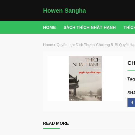
Howen Sangha
HOME
SÁCH THÍCH NHẤT HẠNH
THÍC
Home
Quyền Lực Đích Thực
Chương 5. Bí Quyết Hạ
CH
Tag
SH
READ MORE