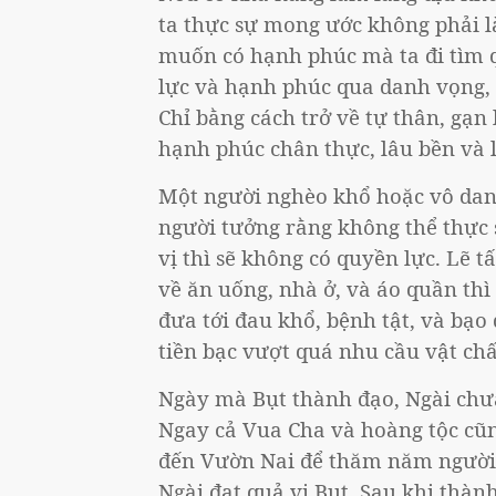
ta thực sự mong ước không phải l
muốn có hạnh phúc mà ta đi tìm 
lực và hạnh phúc qua danh vọng, t
Chỉ bằng cách trở về tự thân, gạn
hạnh phúc chân thực, lâu bền và 
Một người nghèo khổ hoặc vô dan
người tưởng rằng không thể thực s
vị thì sẽ không có quyền lực. Lẽ t
về ăn uống, nhà ở, và áo quần thì
đưa tới đau khổ, bệnh tật, và bạ
tiền bạc vượt quá nhu cầu vật chấ
Ngày mà Bụt thành đạo, Ngài chưa 
Ngay cả Vua Cha và hoàng tộc cũn
đến Vườn Nai để thăm năm người 
Ngài đạt quả vị Bụt. Sau khi thàn