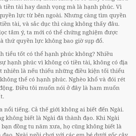
à tiền tài hay danh vọng mà là hạnh phúc. Vì
quyền lực từ bên ngoài. Nhưng càng tìm quyền
iền tài, và sắc dục thì càng không thấy đâu.
 lọc tâm ý, ta mới có thể chứng nghiệm được
là thứ quyền lực không bao giờ sụp đổ.
h tiểu tốt có thể hạnh phúc không? Nhiều
ự hạnh phúc vì không có tiền tài, không có địa
ất nhiên là nếu thiếu những điều kiện tối thiểu
 không thể có hạnh phúc. Nghèo khổ và đói rét
o động. Điều tôi muốn nói ở đây là ham muốn
t.
nổi tiếng. Cả thế giới không ai biết đến Ngài.
g không biết là Ngài đã thành đạo. Khi Ngài
bạn đồng tu năm xưa, họ cũng không biết là
h đạo, Ngài ngồi chơi với các em bé dưới gốc cây