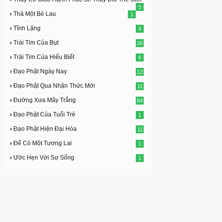
1
Thả Một Bè Lau
1
Tĩnh Lặng
9
Trái Tim Của Bụt
26
Trái Tim Của Hiểu Biết
6
Đạo Phật Ngày Nay
12
Đạo Phật Qua Nhận Thức Mới
11
Đường Xưa Mây Trắng
84
Đạo Phật Của Tuổi Trẻ
1
Đạo Phật Hiện Đại Hóa
11
Để Có Một Tương Lai
1
Ước Hẹn Với Sự Sống
1