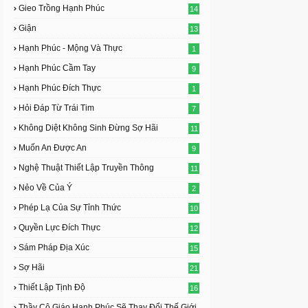
Gieo Trồng Hạnh Phúc
14
Giận
13
Hạnh Phúc - Mộng Và Thực
1
Hạnh Phúc Cầm Tay
9
Hạnh Phúc Đích Thực
1
Hỏi Đáp Từ Trái Tim
7
Không Diệt Không Sinh Đừng Sợ Hãi
11
Muốn An Được An
9
Nghệ Thuật Thiết Lập Truyền Thông
11
Nẻo Về Của Ý
2
Phép Lạ Của Sự Tỉnh Thức
10
Quyền Lực Đích Thực
12
Sám Pháp Địa Xúc
15
Sợ Hãi
21
Thiết Lập Tịnh Độ
16
Thầy Cô Giáo Hạnh Phúc Sẽ Thay Đổi Thế Giới