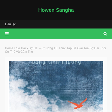
Howen Sangha
Liên lạc
Home
Sợ Hãi
Sợ Hãi – Chương 15. Thực Tập Để Giải Tỏa Sợ Hãi Khỏi
Cơ Thể Và Cảm Thọ