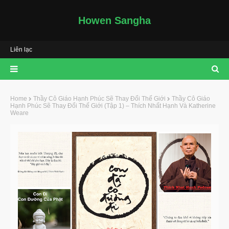
Howen Sangha
Liên lạc
Home
Thầy Cô Giáo Hạnh Phúc Sẽ Thay Đổi Thế Giới
Thầy Cô Giáo
Hạnh Phúc Sẽ Thay Đổi Thế Giới (Tập 1) – Thích Nhất Hạnh Và Katherine
Weare