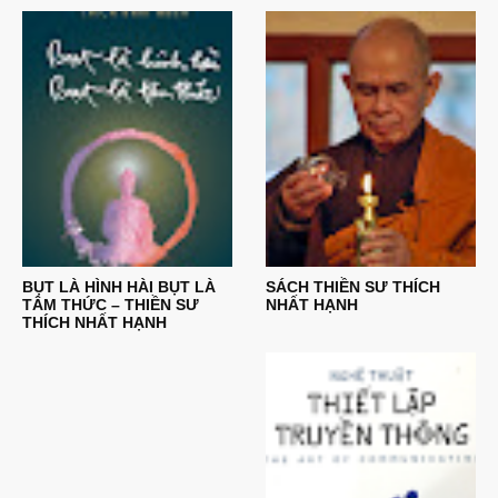
BỤT LÀ HÌNH HÀI BỤT LÀ
SÁCH THIỀN SƯ THÍCH
TÂM THỨC – THIỀN SƯ
NHẤT HẠNH
THÍCH NHẤT HẠNH