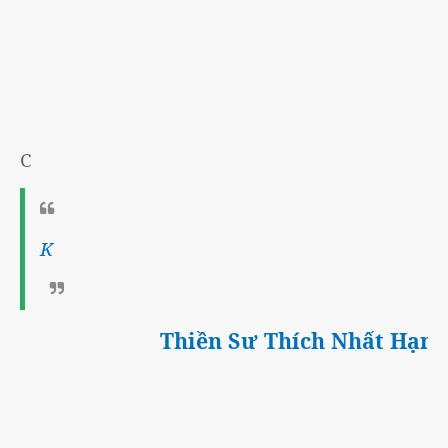
C
K
Thiền Sư Thích Nhất Hạnh