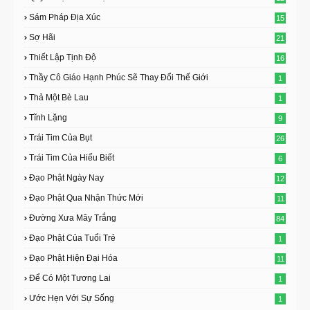
Sám Pháp Địa Xúc
15
Sợ Hãi
21
Thiết Lập Tịnh Độ
16
Thầy Cô Giáo Hạnh Phúc Sẽ Thay Đổi Thế Giới
1
Thả Một Bè Lau
1
Tĩnh Lặng
9
Trái Tim Của Bụt
26
Trái Tim Của Hiểu Biết
6
Đạo Phật Ngày Nay
12
Đạo Phật Qua Nhận Thức Mới
11
Đường Xưa Mây Trắng
84
Đạo Phật Của Tuổi Trẻ
1
Đạo Phật Hiện Đại Hóa
11
Để Có Một Tương Lai
1
Ước Hẹn Với Sự Sống
1