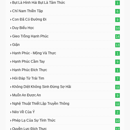
Bụt Là Hình Hài Bụt Là Tâm Thức
1
Chỉ Nam Thiền Tập
6
Con Đã Có Đường Đi
9
Duy Biểu Học
10
Gieo Trồng Hạnh Phúc
14
Giận
13
Hạnh Phúc - Mộng Và Thực
1
Hạnh Phúc Cầm Tay
9
Hạnh Phúc Đích Thực
1
Hỏi Đáp Từ Trái Tim
7
Không Diệt Không Sinh Đừng Sợ Hãi
11
Muốn An Được An
9
Nghệ Thuật Thiết Lập Truyền Thông
11
Nẻo Về Của Ý
2
Phép Lạ Của Sự Tỉnh Thức
10
Quyền Lực Đích Thực
12