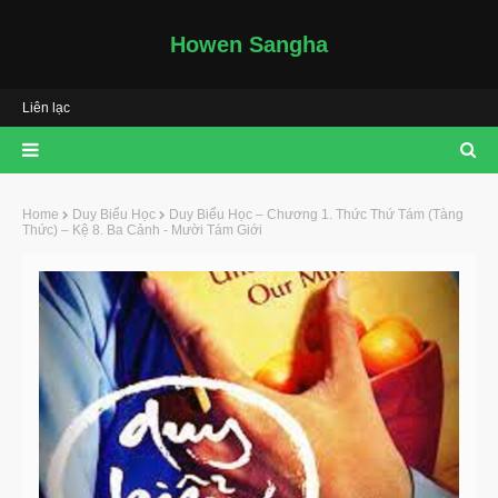
Howen Sangha
Liên lạc
Home
Duy Biểu Học
Duy Biểu Học – Chương 1. Thức Thứ Tám (Tàng
Thức) – Kệ 8. Ba Cảnh - Mười Tám Giới