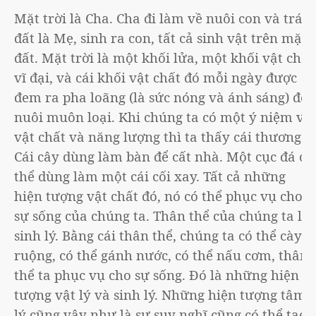
Mặt trời là Cha. Cha đi làm về nuôi con và trái
đất là Mẹ, sinh ra con, tất cả sinh vật trên mặt
đất. Mặt trời là một khối lửa, một khối vật chất
vĩ đại, và cái khối vật chất đó mỗi ngày được
đem ra pha loãng (là sức nóng và ánh sáng) để
nuôi muôn loại. Khi chúng ta có một ý niệm về
vật chất và năng lượng thì ta thấy cái thương.
Cái cây dùng làm bàn để cất nhà. Một cục đá có
thể dùng làm một cái cối xay. Tất cả những
hiện tượng vật chất đó, nó có thể phục vụ cho
sự sống của chúng ta. Thân thể của chúng ta là
sinh lý. Bằng cái thân thể, chúng ta có thể cày
ruộng, có thể gánh nước, có thể nấu cơm, thân
thể ta phục vụ cho sự sống. Đó là những hiện
tượng vật lý và sinh lý. Những hiện tượng tâm
lý cũng vậy như là sự suy nghĩ cũng có thể tạo