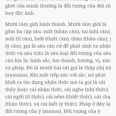
ghét của mình thường là đối tượng của đới chất
hay độc ảnh.
Mười tám giới hình thành. Mười tám giới là
gồm ba cặp sáu: mắt (nhãn căn), tai (nhĩ căn),
mũi (tỉ căn), lưỡi (thiệt căn), thân (thân căn), ý
(ý căn), gọi là sáu căn cứ để phát sinh ra nhận
thức và sáu trần là sáu loại đối tượng của sáu
căn kia là: hình sắc, âm thanh, hương, vị, xúc
và pháp. Đó là mười hai cái gọi là thập nhị xứ
(ayatana). Khi mắt tiếp xúc với sắc, nó phát
khởi ra tác dụng nhận thức mà ta gọi là cái
thấy hoặc cái nhận thức, cái nghe (nhĩ thức),
cái ngửi (tỉ thức), cái nếm (thiệt thức), cái chạm
(thân thức), và cái biết (ý thức). Pháp ở đây là
đối tượng của ý (manas). Đối tượng của ý