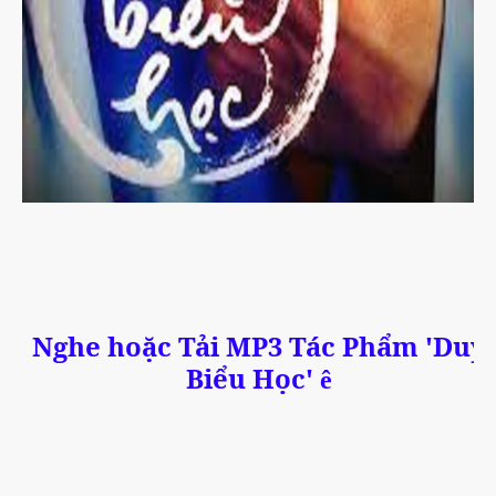
Nghe hoặc Tải MP3 Tác Phẩm 'Duy
Biểu Học'
ê