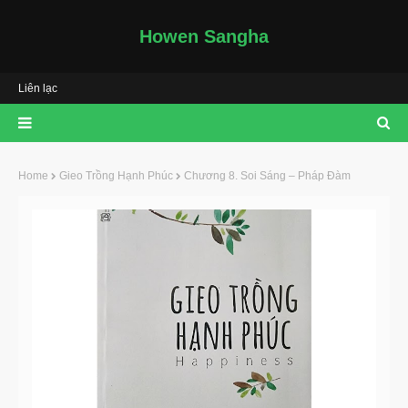
Howen Sangha
Liên lạc
Home
Gieo Trồng Hạnh Phúc
Chương 8. Soi Sáng – Pháp Đàm